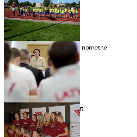
"Sporto visa klase": vasaras nometne
Latvijas komanda "Baku 2015"