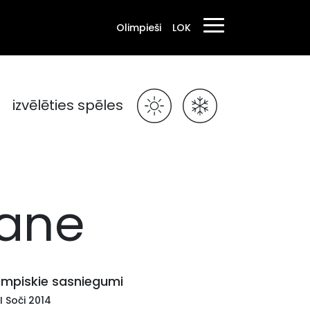
Olimpieši
LOK
izvēlēties spēles
kane
impiskie sasniegumi
I Soči 2014