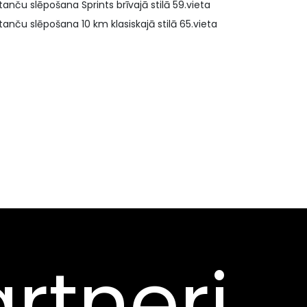
tanču slēpošana Sprints brīvajā stilā 59.vieta
tanču slēpošana 10 km klasiskajā stilā 65.vieta
rtneri