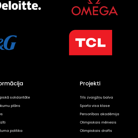
formācija
Projekti
piskā solidaritāte
Trīs zvaigžņu balva
kumu plāns
Sporto visa klase
es
Personības akadēmija
zīti
Olimpiskais mēnesis
ātuma politika
Olimpiskais drafts