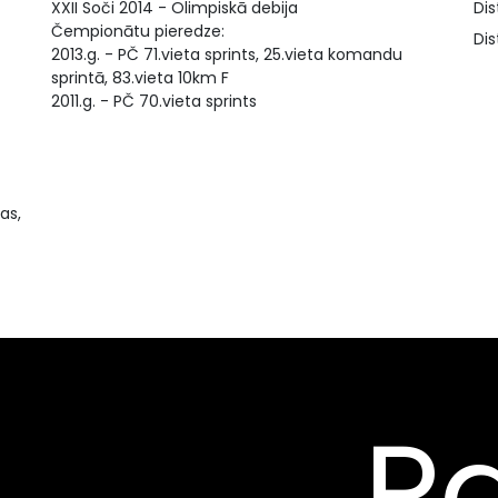
XXII Soči 2014 - Olimpiskā debija
Dis
Čempionātu pieredze:
Dis
2013.g. - PČ 71.vieta sprints, 25.vieta komandu
sprintā, 83.vieta 10km F
2011.g. - PČ 70.vieta sprints
as,
Pa