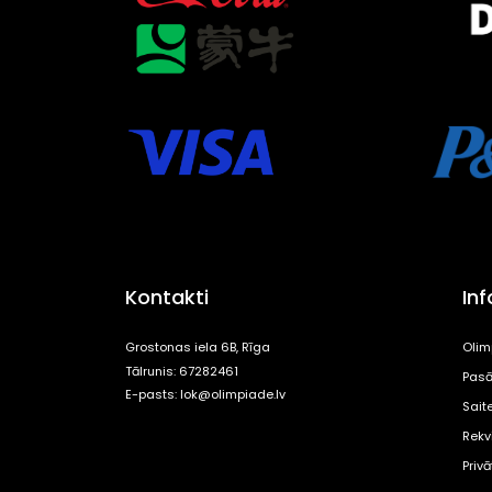
Kontakti
In
Grostonas iela 6B, Rīga
Olim
Tālrunis: 67282461
Pasā
E-pasts:
lok@olimpiade.lv
Sait
Rekvi
Priv