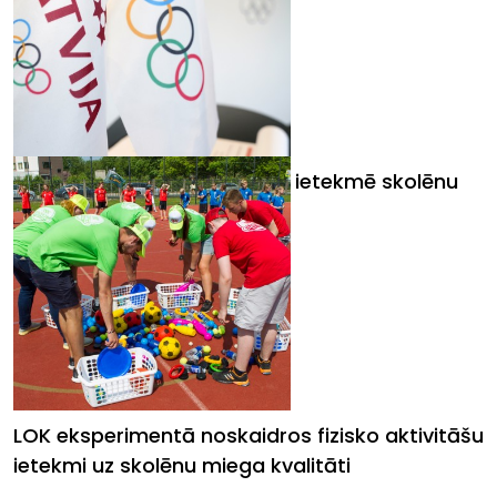
Pētīs, kā fiziskās aktivitātes ietekmē skolēnu
miega kvalitāti
LOK eksperimentā noskaidros fizisko aktivitāšu
ietekmi uz skolēnu miega kvalitāti