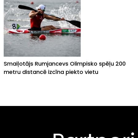
Olimpisko spēļu A finālu
Smaiļotājs Rumjancevs Olimpisko spēļu 200
metru distancē izcīna piekto vietu