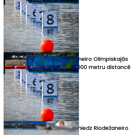
Kanoe airētājs Iļjins Riodežaneiro Olimpiskajās
spēlēs izcīna 13.vietu vietu 1000 metru distancē
Smaiļotājs Rumjancevs sasniedz Riodežaneiro