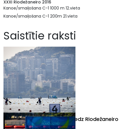
XXXI Riodežaneiro 2016
Kanoe/smaiļošana C-1 1000 m 12.vieta
Kanoe/smaiļošana C-1 200m 21.vieta
Saistītie raksti
Kanoe airētājs Iļjins nesasniedz Riodežaneiro
Olimpisko spēļu A finālu