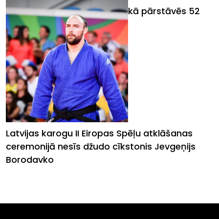
Latviju II Eiropas Spēlēs Minskā pārstāvēs 52
sportisti
Latvijas karogu II Eiropas Spēļu atklāšanas
ceremonijā nesīs džudo cīkstonis Jevgeņijs
Borodavko