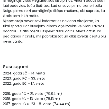
izmēģinājis visas vieglatlētikas disciplīnas. Viņam daudz kas ir
labi padevies, taču tieši tad, kad ar savu pirmo treneri Lailu
Naigu pirmo reizi pamēģināja šķēpa mešanu, abi saprata, ka
Gatis tam ir kā radīts.
Šķēpmetējs nevar sevi iedomāties nevienā citā jomā, kā
tikai sportā. Pat brīvajam laikam viņš izvēlas vēl vienu aktīvu
nodarbi – Gatis mēdz uzspēlēt disku golfu. Atlēts atzīst, ka
pēc dabas ir cīrulis, mīl pabrokastot un allaž izvēlas ceptu olu
nevis vārītu.
Sasniegumi
2024. gada EČ - 14. vieta
2023. gada PČ – 33. vieta
2022. gada EČ – 17. vieta
2019. gada PČ - 21. vieta (79,94 m)
2018. gada EČ - 13. vieta (78,13 m)
2017. gada EČ U-23 - 8. vieta (74,44 m)