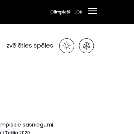
Olimpieši
LOK
izvēlēties spēles
impiskie sasniegumi
II Tokija 2020