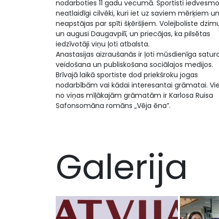
nodarboties 11 gadu vecumā. Sportisti iedvesm
neatlaidīgi cilvēki, kuri iet uz saviem mērķiem u
neapstājas par spīti šķēršļiem. Volejboliste dzim
un augusi Daugavpilī, un priecājas, ka pilsētas
iedzīvotāji viņu ļoti atbalsta.
Anastasijas aizraušanās ir ļoti mūsdienīga satur
veidošana un publiskošana sociālajos medijos.
Brīvajā laikā sportiste dod priekšroku jogas
nodarbībām vai kādai interesantai grāmatai. Vi
no viņas mīļākajām grāmatām ir Karlosa Ruisa
Safonsomāna romāns „Vēja ēna”.
Galerija