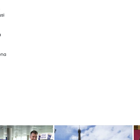
o
n
usi
a
ena