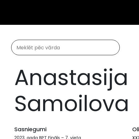
Anastasija
Samoilova
Sasniegumi
Ol
2023. gada BPT Fināls – 7. vieta
XXX