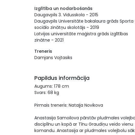
Izglītība un nodarbošanās
Daugavpils 3. Vidusskola - 2015
Daugavpils Universitāte bakalaura grāds Sporta
sociālo zinātņu skolotājs - 2019
Latvijas universitāte maģistra grāds izglītības
zinātne - 2021
Treneris
Damjans Vojtasiks
Papildus informācija
Augums: 178 cm
Svars: 68 kg
Pirmais treneris: Nataļja Novikova
Anastasija Samoilova pārstāv pludmales volejbo
disciplīnu un kopā ar Tīnu Graudiņu veido vienu
komandu. Anastasija ar pludmales volejbolu sā