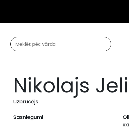
Nikolajs Jel
Uzbrucējs
Sasniegumi
Ol
XX