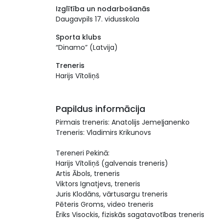
Izglītība un nodarbošanās
Daugavpils 17. vidusskola
Sporta klubs
“Dinamo” (Latvija)
Treneris
Harijs Vītoliņš
Papildus informācija
Pirmais treneris: Anatolijs Jemeļjanenko
Treneris: Vladimirs Krikunovs
Tereneri Pekinā:
Harijs Vītoliņš (galvenais treneris)
Artis Ābols, treneris
Viktors Ignatjevs, treneris
Juris Klodāns, vārtusargu treneris
Pēteris Groms, video treneris
Ēriks Visockis, fiziskās sagatavotības treneris