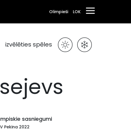
Olimpieši
LOK
izvēlēties spēles
isejevs
impiskie sasniegumi
IV Pekina 2022