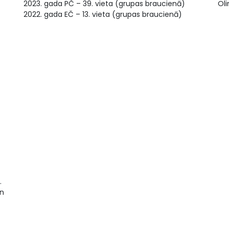
2023. gada PČ – 39. vieta (grupas braucienā)
Oli
2022. gada EČ – 13. vieta (grupas braucienā)
.
un