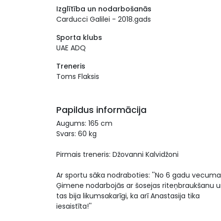
Izglītība un nodarbošanās
Carducci Galilei - 2018.gads
Sporta klubs
UAE ADQ
Treneris
Toms Flaksis
Papildus informācija
Augums: 165 cm
Svars: 60 kg
Pirmais treneris: Džovanni Kalvidžoni
Ar sportu sāka nodraboties: ''No 6 gadu vecuma
Ģimene nodarbojās ar šosejas riteņbraukšanu 
tas bija likumsakarīgi, ka arī Anastasija tika
iesaistīta!''