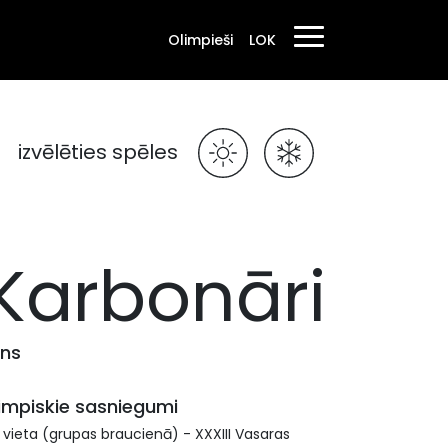
Olimpieši
LOK
izvēlēties spēles
Karbonāri
ens
impiskie sasniegumi
 vieta (grupas braucienā) - XXXIII Vasaras