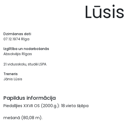
Lūsis
Dzimšanas dati
07.12.1974 Rīga
Izglītība un nodarbošanās
Absolvējis Rīgas
21.vidusskolu, studē LSPA.
Treneris
Jānis Lūsis
Papildus informācija
Piedalījies XXVII OS (2000.g.): 18.vieta šķēpa
mešanā (80,08 m).