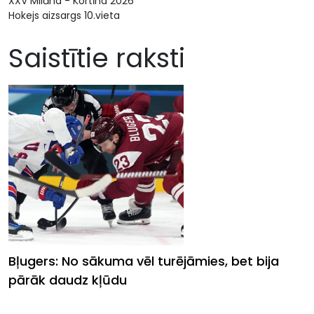
XXV Milāna - Kortīna 2026
Hokejs aizsargs 10.vieta
Saistītie raksti
Bļugers: No sākuma vēl turējāmies, bet bija
pārāk daudz kļūdu