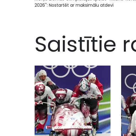
2026'': Nostartēt ar maksimālu atdevi
Saistītie r