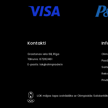
Kontakti
In
Grostonas iela 6B, Rīga
Olim
Tālrunis: 67282461
Pasā
E-pasts:
lok@olimpiade.lv
Sait
Rekvi
Priv
LOK mājas lapa izstrādāta ar Olimpiskās Solidaritā