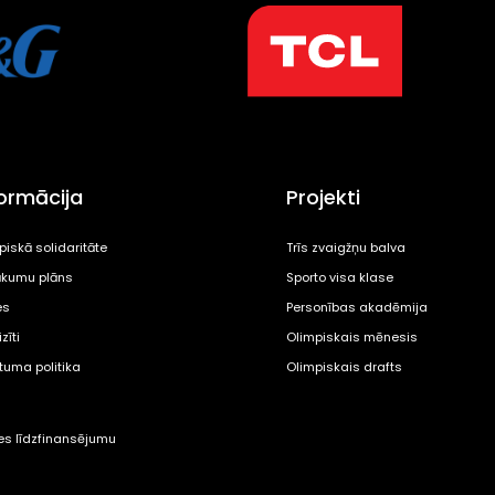
formācija
Projekti
piskā solidaritāte
Trīs zvaigžņu balva
kumu plāns
Sporto visa klase
es
Personības akadēmija
zīti
Olimpiskais mēnesis
ātuma politika
Olimpiskais drafts
tes līdzfinansējumu