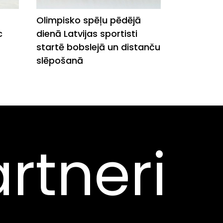
Olimpisko spēļu pēdējā
c
dienā Latvijas sportisti
startē bobslejā un distanču
slēpošanā
rtneri