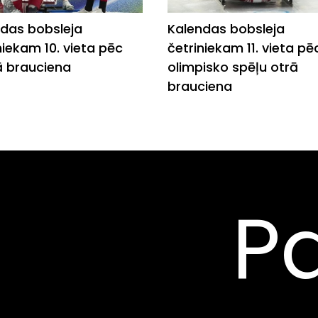
das bobsleja
Kalendas bobsleja
niekam 10. vieta pēc
četriniekam 11. vieta pē
ā brauciena
olimpisko spēļu otrā
brauciena
Pa