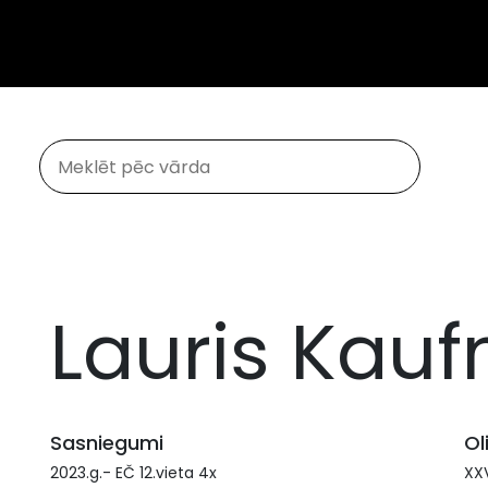
Lauris Kau
Sasniegumi
Ol
2023.g.- EČ 12.vieta 4x
XXV