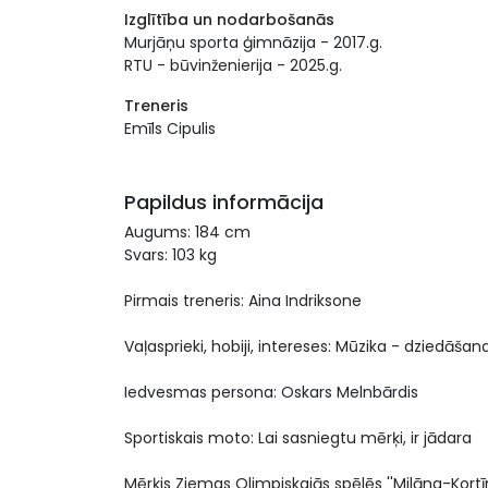
Izglītība un nodarbošanās
Murjāņu sporta ģimnāzija - 2017.g.
RTU - būvinženierija - 2025.g.
Treneris
Emīls Cipulis
Papildus informācija
Augums: 184 cm
Svars: 103 kg
Pirmais treneris: Aina Indriksone
Vaļasprieki, hobiji, intereses: Mūzika - dziedāšana
Iedvesmas persona: Oskars Melnbārdis
Sportiskais moto: Lai sasniegtu mērķi, ir jādara
Mērķis Ziemas Olimpiskajās spēlēs ''Milāna-Kort