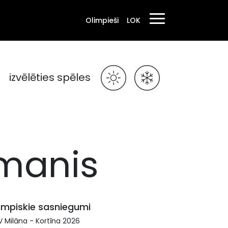
Olimpieši
LOK
izvēlēties spēles
fmanis
impiskie sasniegumi
 Milāna - Kortīna 2026