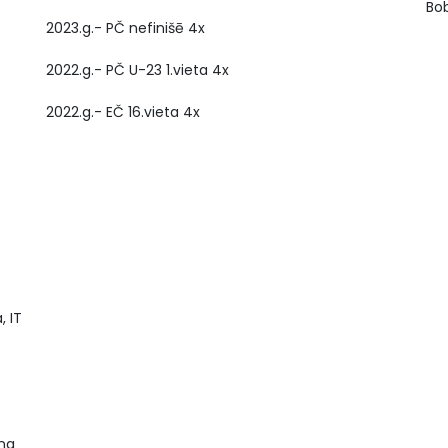
Bob
2023.g.- PČ nefinišē 4x
2022.g.- PČ U-23 1.vieta 4x
2022.g.- EČ 16.vieta 4x
, IT
īna