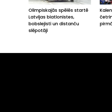
Olimpiskajās spēlēs startē
Kalen
Latvijas biatlonistes,
četri
bobslejisti un distanču
pirm
slēpotāji