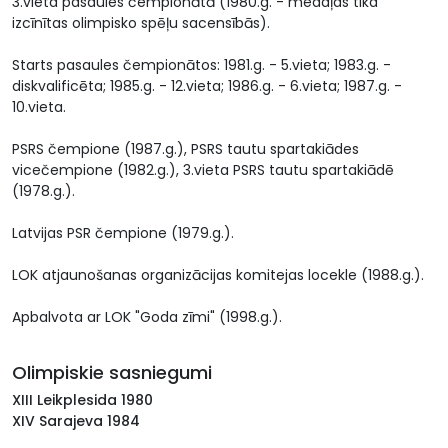
3.vieta pasaules čempionātā (1980.g. - medaļas tika
izcīnītas olimpisko spēļu sacensībās).
Starts pasaules čempionātos: 1981.g. - 5.vieta; 1983.g. -
diskvalificēta; 1985.g. - 12.vieta; 1986.g. - 6.vieta; 1987.g. -
10.vieta.
PSRS čempione (1987.g.), PSRS tautu spartakiādes
vicečempione (1982.g.), 3.vieta PSRS tautu spartakiādē
(1978.g.).
Latvijas PSR čempione (1979.g.).
LOK atjaunošanas organizācijas komitejas locekle (1988.g.).
Apbalvota ar LOK "Goda zīmi" (1998.g.).
Olimpiskie sasniegumi
XIII Leikplesida 1980
XIV Sarajeva 1984