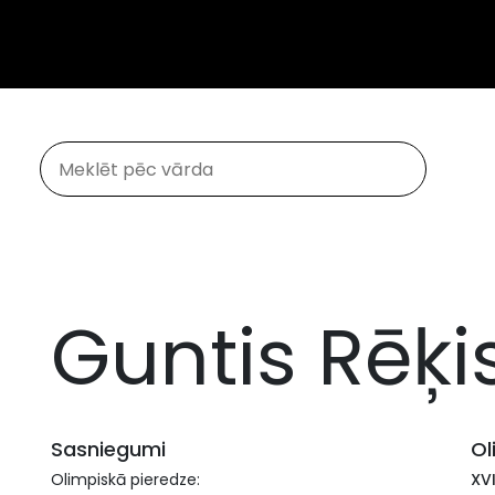
Guntis Rēķi
Sasniegumi
Ol
Olimpiskā pieredze:
XV