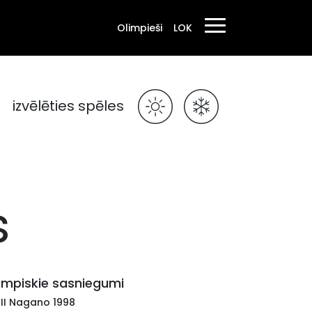
Olimpieši
LOK
izvēlēties spēles
s
impiskie sasniegumi
III Nagano 1998