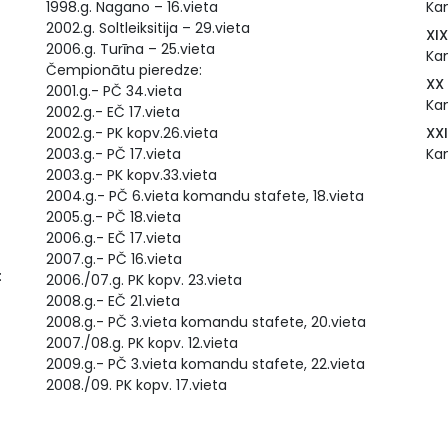
1998.g. Nagano – 16.vieta
Kam
2002.g. Soltleiksitija – 29.vieta
XIX
2006.g. Turīna – 25.vieta
Kam
Čempionātu pieredze:
XX
2001.g.- PČ 34.vieta
Kam
2002.g.- EČ 17.vieta
2002.g.- PK kopv.26.vieta
XX
2003.g.- PČ 17.vieta
Kam
2003.g.- PK kopv.33.vieta
2004.g.- PČ 6.vieta komandu stafete, 18.vieta
2005.g.- PČ 18.vieta
2006.g.- EČ 17.vieta
2007.g.- PČ 16.vieta
:
2006./07.g. PK kopv. 23.vieta
2008.g.- EČ 21.vieta
2008.g.- PČ 3.vieta komandu stafete, 20.vieta
2007./08.g. PK kopv. 12.vieta
2009.g.- PČ 3.vieta komandu stafete, 22.vieta
2008./09. PK kopv. 17.vieta