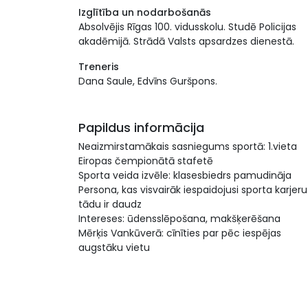
Izglītība un nodarbošanās
Absolvējis Rīgas 100. vidusskolu. Studē Policijas
akadēmijā. Strādā Valsts apsardzes dienestā.
Treneris
Dana Saule, Edvīns Guršpons.
Papildus informācija
Neaizmirstamākais sasniegums sportā: 1.vieta
Eiropas čempionātā stafetē
Sporta veida izvēle: klasesbiedrs pamudināja
Persona, kas visvairāk iespaidojusi sporta karjeru
tādu ir daudz
Intereses: ūdensslēpošana, makšķerēšana
Mērķis Vankūverā: cīnīties par pēc iespējas
augstāku vietu