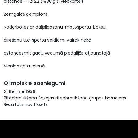
distancē - 1.21:22 (1936.g.). Pieckārtējs
Zemgales čempions.
Nodarbojies ar daiļslidošanu, motosportu, boksu,
airēšanu u.c. sporta veidiem. Vairāk nekā
astoņdesmit gadu vecumā piedalījās atjaunotajā
Vienības braucienā.
Olimpiskie sasniegumi
XI Berlīne 1936
Riteņbraukšana Šosejas riteņbraukšana grupas baruciens
Rezultāts nav fiksēts