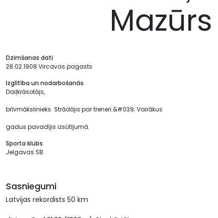
Mazūrs
Dzimšanas dati
28.02.1908 Vircavas pagasts
Izglītība un nodarbošanās
Daiļkrāsotājs,
brīvmākslinieks. Strādājis par treneri.&#039; Vairākus
gadus pavadījis izsūtījumā.
Sporta klubs
Jelgavas SB.
Sasniegumi
Latvijas rekordists 50 km