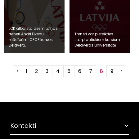
LOK atbalsta desmitcīņas
treneri Andri Eikenu
Treneri var pieteikties
mācībām ICECP kursos
starptautiskiem kursiem
Delaverā.
Delaveras universitātē
‹
1
2
3
4
5
6
7
8
9
›
Kontakti