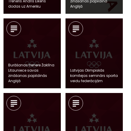
Treneris Andris Eikens
zināšanas papildina
dodas uz Ameriku
Anglijā
Burāšanas trenere Žaklīna
Litauniece savas
Latvijas Olimpiskās
zināšanas papildinās
komitejas seminārs sporta
Anglijā
veidu federācijām