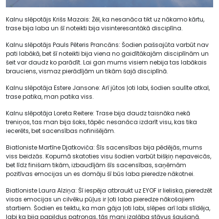
Kalnu slēpotājs Krišs Mazais: Žēl, ka nesanāca tikt uz nākamo kārtu,
trase bija laba un šī noteikti bija visinteresantākā disciplīna.
Kalnu slēpotājs Pauls Pēteris Prancāns: Šodien pašsajūta varbūt nav
pati labākā, bet šī noteikti bija viena no gaidītākajām disciplīnām un
šeit var daudz ko parādīt. Lai gan mums visiem nebija tas labākais
brauciens, vismaz pierādījām un tikām šajā disciplīnā.
Kalnu slēpotāja Estere Jansone: Arī jūtos ļoti labi, šodien saulīte atkal,
trase patika, man patika viss.
Kalnu slēpotāja Loreta Reitere: Trase bija daudz taisnāka nekā
treniņos, tas man bija šoks, tāpēc nesanāca izdarīt visu, kas tika
iecerēts, bet sacensības nofinišējām.
Biatloniste Martīne Djatkoviča: Šīs sacensības bija pēdējās, mums
viss beidzās. Kopumā skatoties visu šodien varbūt bišķiņ nepaveicās,
bet līdz finišam tikām, izbaudījām šīs sacensības, saņēmām
pozitīvas emocijas un es domāju šī būs laba pieredze nākotnei.
Biatloniste Laura Alziņa: Šī iespēja atbraukt uz EYOF ir lieliska, pieredzēt
visas emocijas un cilvēku pūļus ir ļoti laba pieredze nākošajiem
startiem. Šodien es teiktu, ka man gāja ļoti labi, slēpes arī labi slīdēja,
labi ka bija papildus patronas, tās mani izglāba stāvus šaušanā.