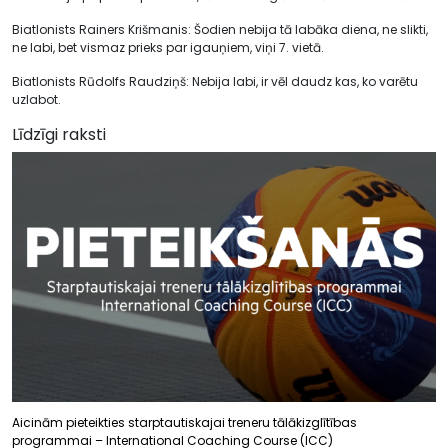
Biatlonists Rainers Krišmanis: Šodien nebija tā labāka diena, ne slikti,
ne labi, bet vismaz prieks par igauņiem, viņi 7. vietā.
Biatlonists Rūdolfs Raudziņš: Nebija labi, ir vēl daudz kas, ko varētu
uzlabot.
Līdzīgi raksti
Aicinām pieteikties starptautiskajai treneru tālākizglītības
programmai – International Coaching Course (ICC)