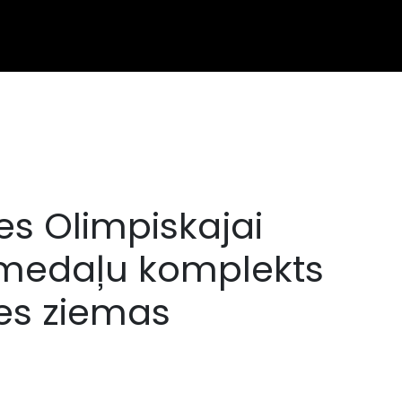
es Olimpiskajai
 medaļu komplekts
es ziemas