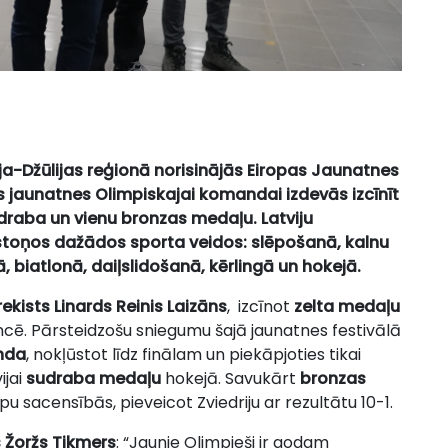
ēcija-Džūlijas reģionā norisinājās Eiropas Jaunatnes
as jaunatnes Olimpiskajai komandai izdevās izcīnīt
draba un vienu bronzas medaļu. Latviju
astoņos dažādos sporta veidos:
slēpošanā, kalnu
ā, biatlonā, daiļslidošanā, kērlingā un hokejā
.
rekists Linards Reinis Laizāns
, izcīnot
zelta medaļu
cē. Pārsteidzošu sniegumu šajā jaunatnes festivālā
nda
, nokļūstot līdz finālam un piekāpjoties tikai
ijai
sudraba medaļu
hokejā. Savukārt
bronzas
u sacensībās, pieveicot Zviedriju ar rezultātu 10-1.
s Žoržs Tikmers
: “Jaunie Olimpieši ir godam