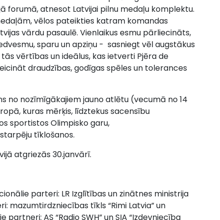
jā forumā, atnesot Latvijai pilnu medaļu komplektu.
edaļām, vēlos pateikties katram komandas
vijas vārdu pasaulē. Vienlaikus esmu pārliecināts,
iedvesmu, sparu un apziņu - sasniegt vēl augstākus
ās vērtības un ideālus, kas ietverti Pjēra de
eicināt draudzības, godīgas spēles un tolerances
ns no nozīmīgākajiem jauno atlētu (vecumā no 14
ropā, kuras mērķis, līdztekus sacensību
ajos sportistos Olimpisko garu,
vstarpēju tīklošanos.
jā atgriezās 30.janvārī.
ionālie parteri: LR Izglītības un zinātnes ministrija
ri: mazumtirdzniecības tīkls “Rimi Latvia” un
e partneri: AS “Radio SWH” un SIA “Izdevniecība