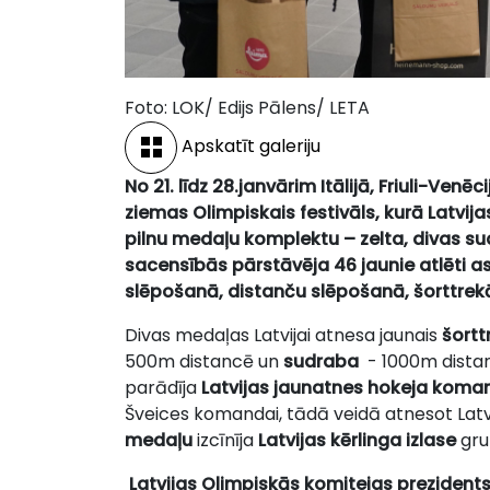
Foto: LOK/ Edijs Pālens/ LETA
Apskatīt galeriju
No 21. līdz 28.janvārim Itālijā, Friuli-Ven
ziemas Olimpiskais festivāls, kurā Latvij
pilnu medaļu komplektu – zelta, divas su
sacensībās pārstāvēja 46 jaunie atlēti 
slēpošanā, distanču slēpošanā
,
šorttrek
Divas medaļas Latvijai atnesa jaunais
šortt
500m distancē un
sudraba
- 1000m distan
parādīja
Latvijas jaunatnes hokeja koma
Šveices komandai, tādā veidā atnesot Latv
medaļu
izcīnīja
Latvijas kērlinga izlase
grup
Latvijas Olimpiskās komitejas prezident