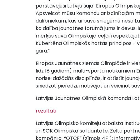
pārstāvējuši Latviju šajā Eiropas Olimpiska
Apsveicot mūsu komandu ar izcīnītajām m
dalībniekam, kas ar savu sniegumu nesa Lat
ka dalība jaunatnes forumā jums ir devusi 
mērķus savā Olimpiskajā ceļā, respektējot t
Kubertēna Olimpiskās hartas principos - v
garu.”
Eiropas Jaunatnes ziemas Olimpiāde ir vie
līdz 18 gadiem) multi-sporta notikumiem Ei
norisei dažādās disciplīnās, ir attīstīt jaun
sniedzot pieredzi, motivējot un veicinot sa
Latvijas Jaunatnes Olimpiskā komanda Latvi
rezultāti
Latvijas Olimpisko komiteju atbalsta Instituc
un SOK Olimpiskā solidaritāte; Zelta partne
kompānija “OTCF” (zīmols 4F ); Informatīvi