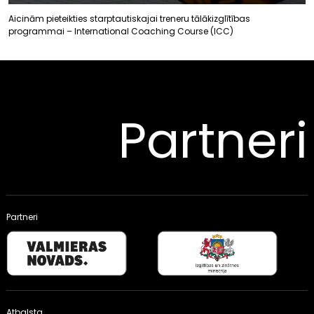
Aicinām pieteikties starptautiskajai treneru tālākizglītības
programmai – International Coaching Course (ICC)
Partneri
Partneri
Atbalsta