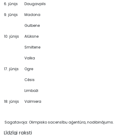
6. jūnijs
Daugavpils
9. jūnijs
Madona
Gulbene
10. jūnijs
Alūksne
Smiltene
Valka
17. jūnijs
Ogre
Cēsis
Limbaži
18. jūnijs
Valmiera
Sagatavoja: Olimpisko sacensību aģentūra, nodibinājums.
Līdzīgi raksti