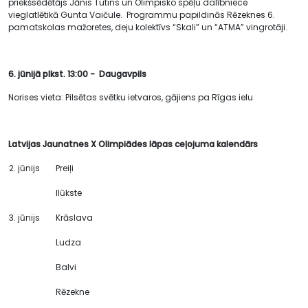
priekšsēdētājs Jānis Tutins un Olimpisko spēļu dalībniece
vieglatlētikā Gunta Vaičule. Programmu papildinās Rēzeknes 6.
pamatskolas mažoretes, deju kolektīvs “Skali” un “ATMA” vingrotāji.
6. jūnijā plkst. 13:00 - Daugavpils
Norises vieta: Pilsētas svētku ietvaros, gājiens pa Rīgas ielu
Latvijas Jaunatnes X Olimpiādes lāpas ceļojuma kalendārs
2. jūnijs
Preiļi
Ilūkste
3. jūnijs
Krāslava
Ludza
Balvi
Rēzekne