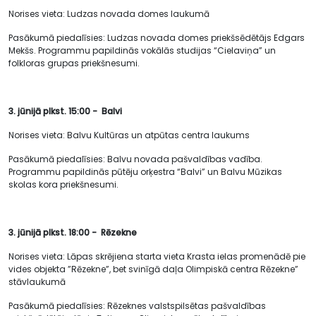
Norises vieta: Ludzas novada domes laukumā
Pasākumā piedalīsies: Ludzas novada domes priekšsēdētājs Edgars
Mekšs. Programmu papildinās vokālās studijas “Cielaviņa” un
folkloras grupas priekšnesumi.
3. jūnijā plkst. 15:00 - Balvi
Norises vieta: Balvu Kultūras un atpūtas centra laukums
Pasākumā piedalīsies: Balvu novada pašvaldības vadība.
Programmu papildinās pūtēju orķestra “Balvi” un Balvu Mūzikas
skolas kora priekšnesumi.
3. jūnijā plkst. 18:00 - Rēzekne
Norises vieta: Lāpas skrējiena starta vieta Krasta ielas promenādē pie
vides objekta ”Rēzekne”, bet svinīgā daļa Olimpiskā centra Rēzekne”
stāvlaukumā
Pasākumā piedalīsies: Rēzeknes valstspilsētas pašvaldības