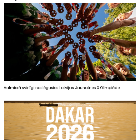
Valmierā svinīgi noslēgusies Latvijas Jaunatnes X Olimpiāde