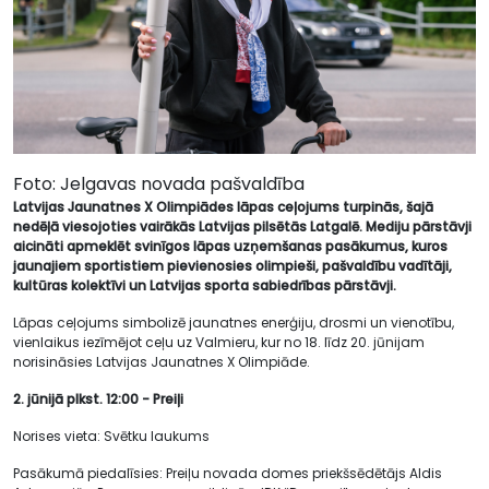
Foto: Jelgavas novada pašvaldība
Latvijas Jaunatnes X Olimpiādes lāpas ceļojums turpinās, šajā
nedēļā viesojoties vairākās Latvijas pilsētās Latgalē. Mediju pārstāvji
aicināti apmeklēt svinīgos lāpas uzņemšanas pasākumus, kuros
jaunajiem sportistiem pievienosies olimpieši, pašvaldību vadītāji,
kultūras kolektīvi un Latvijas sporta sabiedrības pārstāvji.
Lāpas ceļojums simbolizē jaunatnes enerģiju, drosmi un vienotību,
vienlaikus iezīmējot ceļu uz Valmieru, kur no 18. līdz 20. jūnijam
norisināsies Latvijas Jaunatnes X Olimpiāde.
2. jūnijā plkst. 12:00 - Preiļi
Norises vieta: Svētku laukums
Pasākumā piedalīsies: Preiļu novada domes priekšsēdētājs Aldis