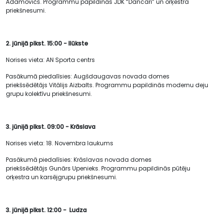
Adamovičs. Programmu papildinās JDK “Dancari” un orķestra
priekšnesumi.
2. jūnijā plkst. 15:00 - Ilūkste
Norises vieta: AN Sporta centrs
Pasākumā piedalīsies: Augšdaugavas novada domes
priekšsēdētājs Vitālijs Aizbalts. Programmu papildinās modernu deju
grupu kolektīvu priekšnesumi.
3. jūnijā plkst. 09:00 - Krāslava
Norises vieta: 18. Novembra laukums
Pasākumā piedalīsies: Krāslavas novada domes
priekšsēdētājs Gunārs Upenieks. Programmu papildinās pūtēju
orķestra un karsējgrupu priekšnesumi.
3. jūnijā plkst. 12:00 - Ludza