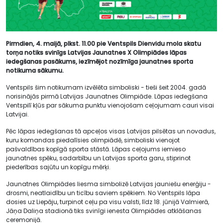
Pirmdien, 4. maijā, plkst. 11.00 pie Ventspils Dienvidu mola skatu
torņa notiks svinīgs Latvijas Jaunatnes X Olimpiādes lāpas
iedegšanas pasākums, iezīmējot nozīmīga jaunatnes sporta
notikuma sākumu.
Ventspils šim notikumam izvēlēta simboliski - tieši šeit 2004. gadā
norisinājās pirmā Latvijas Jaunatnes Olimpiāde. Lāpas iedegšana
Ventspilī kļūs par sākuma punktu vienojošam ceļojumam cauri visai
Latvijai.
Pēc lāpas iedegšanas tā apceļos visas Latvijas pilsētas un novadus,
kuru komandas piedalīsies olimpiādē, simboliski vienojot
pašvaldības kopīgā sporta stāstā. Lāpas ceļojums iemieso
jaunatnes spēku, sadarbību un Latvijas sporta garu, stiprinot
piederības sajūtu un kopīgu mērķi.
Jaunatnes Olimpiādes liesma simbolizē Latvijas jauniešu enerģiju -
drosmi, neatlaidību un ticību saviem spēkiem. No Ventspils lāpa
dosies uz Liepāju, turpinot ceļu pa visu valsti, līdz 18. jūnijā Valmierā,
Jāņa Daliņa stadionā tiks svinīgi ienesta Olimpiādes atklāšanas
ceremonijā.