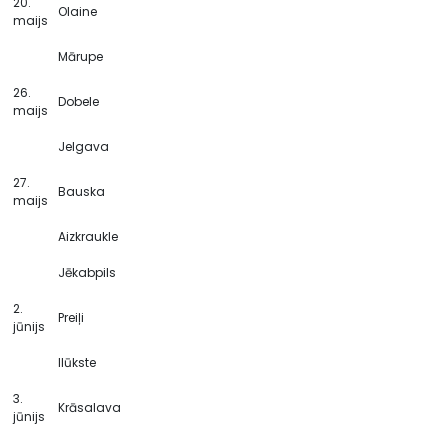
20.
Olaine
maijs
Mārupe
26.
Dobele
maijs
Jelgava
27.
Bauska
maijs
Aizkraukle
Jēkabpils
2.
Preiļi
jūnijs
Ilūkste
3.
Krāsalava
jūnijs