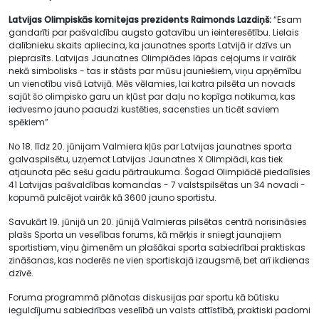
Latvijas Olimpiskās komitejas prezidents Raimonds Lazdiņš:
“Esam
gandarīti par pašvaldību augsto gatavību un ieinteresētību. Lielais
dalībnieku skaits apliecina, ka jaunatnes sports Latvijā ir dzīvs un
pieprasīts. Latvijas Jaunatnes Olimpiādes lāpas ceļojums ir vairāk
nekā simbolisks - tas ir stāsts par mūsu jauniešiem, viņu apņēmību
un vienotību visā Latvijā. Mēs vēlamies, lai katra pilsēta un novads
sajūt šo olimpisko garu un kļūst par daļu no kopīga notikuma, kas
iedvesmo jauno paaudzi kustēties, sacensties un ticēt saviem
spēkiem”
No 18. līdz 20. jūnijam Valmiera kļūs par Latvijas jaunatnes sporta
galvaspilsētu, uzņemot Latvijas Jaunatnes X Olimpiādi, kas tiek
atjaunota pēc sešu gadu pārtraukuma. Šogad Olimpiādē piedalīsies
41 Latvijas pašvaldības komandas - 7 valstspilsētas un 34 novadi -
kopumā pulcējot vairāk kā 3600 jauno sportistu.
Savukārt 19. jūnijā un 20. jūnijā Valmieras pilsētas centrā norisināsies
plašs Sporta un veselības forums, kā mērķis ir sniegt jaunajiem
sportistiem, viņu ģimenēm un plašākai sporta sabiedrībai praktiskas
zināšanas, kas noderēs ne vien sportiskajā izaugsmē, bet arī ikdienas
dzīvē.
Foruma programmā plānotas diskusijas par sportu kā būtisku
ieguldījumu sabiedrības veselībā un valsts attīstībā, praktiski padomi