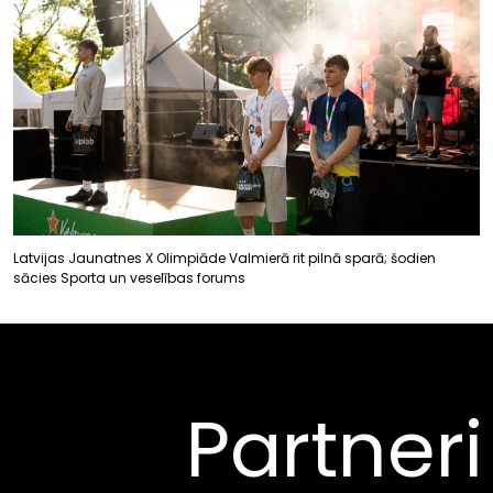
Latvijas Jaunatnes X Olimpiāde Valmierā rit pilnā sparā; šodien
sācies Sporta un veselības forums
Partneri