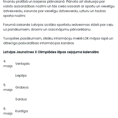
finanšu pratībā un karjeras plānošanā. Plānota arī diskusija par
valsts aizsardzības nozīmi un tās ciešo sasaisti ar sportu un veselīgu
dzīvesveidu, sarunas par veselīgu dzīvesveidu, uzturu un tautas
sporta nozīmi.
Forumā izskanēs Latvijas izcilāko sportistu iedvesmas stāsti par ceļu
uz panākumiem, drosmi un izaicinājumu pārvarēšanu.
Tuvojoties pasākumam, sīkāku informāciju meklē LOK mājas lapā un
attiecīgo pašvaldības informācijas kanālos.
Latvijas Jaunatnes X Olimpiādes lāpas ceļojuma kalendārs
4.
Ventspils
maijs
Liepāja
5.
Grobiņa
maijs
Saldus
6.
Kuldīga
maijs