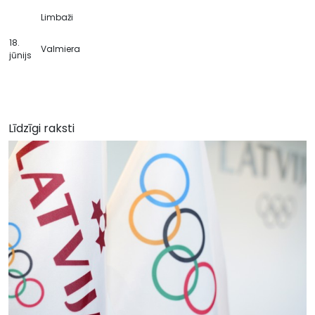
Limbaži
18.
Valmiera
jūnijs
Līdzīgi raksti