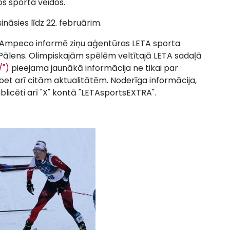
ņos sporta veidos.
ināsies līdz 22. februārim.
d'Ampeco informē ziņu aģentūras LETA sporta
 Pālens. Olimpiskajām spēlēm veltītajā LETA sadaļā
/")
pieejama jaunākā informācija ne tikai par
bet arī citām aktualitātēm. Noderīga informācija,
ublicēti arī "X" kontā "LETAsportsEXTRA".