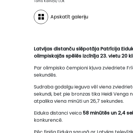
Toms Kalniņš/ LOK
Apskatīt galeriju
Latvijas distanču slēpotāja Patrīcija Ei
olimpiskajās spēlēs izcīnīja 23. vietu 20 k
Par olimpisko čempioni kļuva zviedriete Frī
sekundēs.
Sudraba godalgu ieguva vēl viena zviedriet
sekundi, bet pie bronzas tika Heidi Venga 
atpalika viena minūti un 26,7 sekundes.
Eiduka distanci veica
58 minūtēs un 2,4 s
konkurencē.
Pēc finiša Eiduka sarunā ar Latvijas televīz