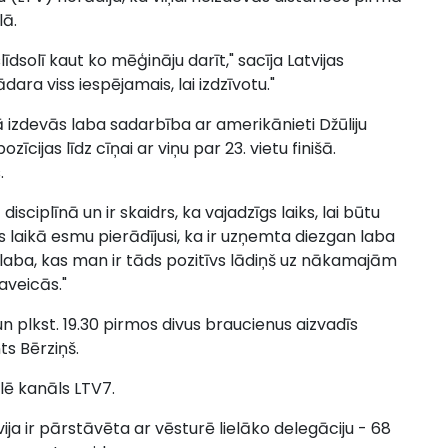
lā.
līdsolī kaut ko mēģināju darīt," sacīja Latvijas
ādara viss iespējamais, lai izdzīvotu."
ļā izdevās laba sadarbība ar amerikānieti Džūliju
īcijas līdz cīņai ar viņu par 23. vietu finišā.
.
disciplīnā un ir skaidrs, ka vajadzīgs laiks, lai būtu
s laikā esmu pierādījusi, ka ir uzņemta diezgan laba
n laba, kas man ir tāds pozitīvs lādiņš uz nākamajām
aveicās."
 un plkst. 19.30 pirmos divus braucienus aizvadīs
ts Bērziņš.
lē kanāls LTV7.
ija ir pārstāvēta ar vēsturē lielāko delegāciju - 68