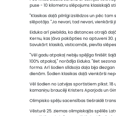
puse - 10 kilometru slēpojums klasiskajā sti
"Klasikas daļā pilnīgi izslēdzos un pēc tam s
slēpotāja. "Ja nevari, tad nevari, vienkārši j
Eiduka arī piebilda, ka distances otrajā da
Kernu, kas ļāva pakāpties no aptuveni 30. poz
Savukārt klasikā, visticamāk, pievīla slēpes
"Vēl gadu atpakaļ nebiju spējīga finišēt šajā 
100% atpakaļ," norādīja Eiduka. "Bet sezona
forma. Arī šodien slīdsoļa daļa bija diezga
dienām. Šodien klasikas daļā vienkārši nep
Vēl šodien no Latvijas sportistiem plkst. 18
kamaniņu braucēji Kristers Aparjods un Gin
Olimpisko spēļu sacensības tiešraidē trans
Vēsturē 25. ziemas olimpiskajās spēlēs Latv