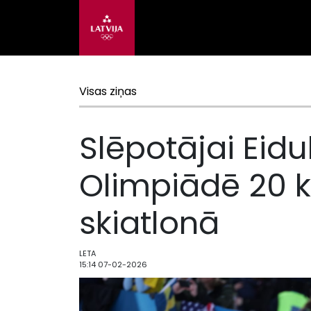
Visas ziņas
Slēpotājai Eidu
Olimpiādē 20 k
skiatlonā
LETA
15:14 07-02-2026