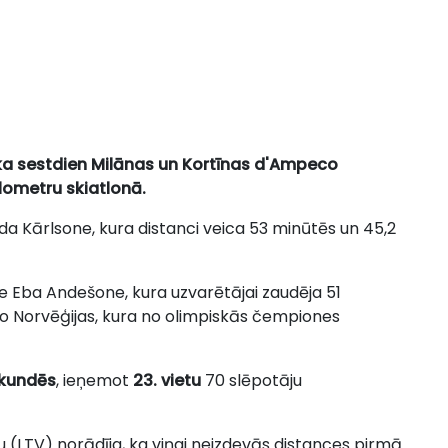
duka sestdien Milānas un Kortīnas d'Ampeco
ilometru skiatlonā.
da Kārlsone, kura distanci veica 53 minūtēs un 45,2
e Eba Andešone, kura uzvarētājai zaudēja 51
no Norvēģijas, kura no olimpiskās čempiones
ekundēs
, ieņemot
23. vietu
70 slēpotāju
iju (LTV) norādīja, ka viņai neizdevās distances pirmā