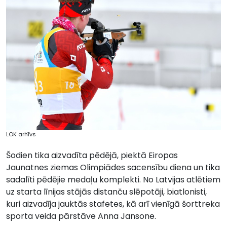
LOK arhīvs
Šodien tika aizvadīta pēdējā, piektā Eiropas
Jaunatnes ziemas Olimpiādes sacensību diena un tika
sadalīti pēdējie medaļu komplekti. No Latvijas atlētiem
uz starta līnijas stājās distanču slēpotāji, biatlonisti,
kuri aizvadīja jauktās stafetes, kā arī vienīgā šorttreka
sporta veida pārstāve Anna Jansone.