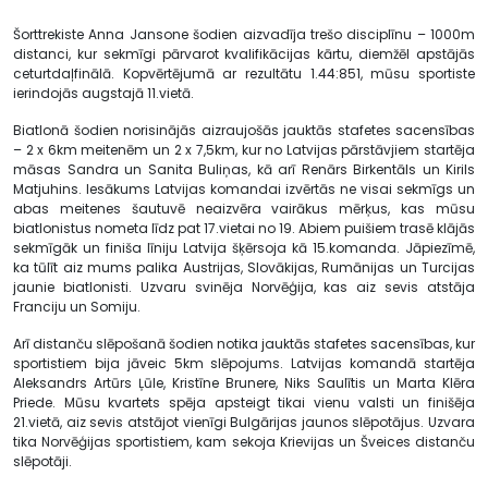
Šorttrekiste Anna Jansone šodien aizvadīja trešo disciplīnu – 1000m
distanci, kur sekmīgi pārvarot kvalifikācijas kārtu, diemžēl apstājās
ceturtdaļfinālā. Kopvērtējumā ar rezultātu 1.44:851, mūsu sportiste
ierindojās augstajā 11.vietā.
Biatlonā šodien norisinājās aizraujošās jauktās stafetes sacensības
– 2 x 6km meitenēm un 2 x 7,5km, kur no Latvijas pārstāvjiem startēja
māsas Sandra un Sanita Buliņas, kā arī Renārs Birkentāls un Kirils
Matjuhins. Iesākums Latvijas komandai izvērtās ne visai sekmīgs un
abas meitenes šautuvē neaizvēra vairākus mērķus, kas mūsu
biatlonistus nometa līdz pat 17.vietai no 19. Abiem puišiem trasē klājās
sekmīgāk un finiša līniju Latvija šķērsoja kā 15.komanda. Jāpiezīmē,
ka tūlīt aiz mums palika Austrijas, Slovākijas, Rumānijas un Turcijas
jaunie biatlonisti. Uzvaru svinēja Norvēģija, kas aiz sevis atstāja
Franciju un Somiju.
Arī distanču slēpošanā šodien notika jauktās stafetes sacensības, kur
sportistiem bija jāveic 5km slēpojums. Latvijas komandā startēja
Aleksandrs Artūrs Ļūle, Kristīne Brunere, Niks Saulītis un Marta Klēra
Priede. Mūsu kvartets spēja apsteigt tikai vienu valsti un finišēja
21.vietā, aiz sevis atstājot vienīgi Bulgārijas jaunos slēpotājus. Uzvara
tika Norvēģijas sportistiem, kam sekoja Krievijas un Šveices distanču
slēpotāji.