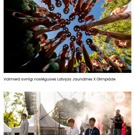
Valmierā svinīgi noslēgusies Latvijas Jaunatnes X Olimpiāde