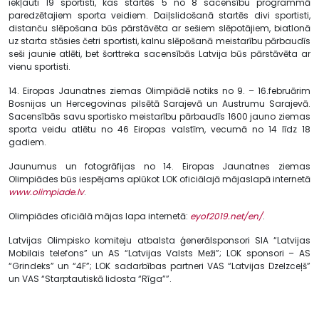
iekļauti 19 sportisti, kas startēs 5 no 8 sacensību programmā
paredzētajiem sporta veidiem. Daiļslidošanā startēs divi sportisti,
distanču slēpošana būs pārstāvēta ar sešiem slēpotājiem, biatlonā
uz starta stāsies četri sportisti, kalnu slēpošanā meistarību pārbaudīs
seši jaunie atlēti, bet šorttreka sacensībās Latvija būs pārstāvēta ar
vienu sportisti.
14. Eiropas Jaunatnes ziemas Olimpiādē notiks no 9. – 16.februārim
Bosnijas un Hercegovinas pilsētā Sarajevā un Austrumu Sarajevā.
Sacensībās savu sportisko meistarību pārbaudīs 1600 jauno ziemas
sporta veidu atlētu no 46 Eiropas valstīm, vecumā no 14 līdz 18
gadiem.
Jaunumus un fotogrāfijas no 14. Eiropas Jaunatnes ziemas
Olimpiādes būs iespējams aplūkot LOK oficiālajā mājaslapā internetā
www.olimpiade.lv
.
Olimpiādes oficiālā mājas lapa internetā:
eyof2019.net/en/
.
Latvijas Olimpisko komiteju atbalsta ģenerālsponsori SIA “Latvijas
Mobilais telefons” un AS “Latvijas Valsts Meži”; LOK sponsori – AS
“Grindeks” un “4F”; LOK sadarbības partneri VAS “Latvijas Dzelzceļš”
un VAS “Starptautiskā lidosta “Rīga””.