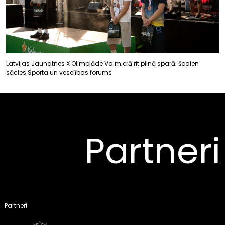
Latvijas Jaunatnes X Olimpiāde Valmierā rit pilnā sparā; šodien
sācies Sporta un veselības forums
Partneri
Partneri