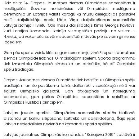
Līdz ar to 14. Eiropas Jaunatnes ziemas Olimpiādes sacensības ir
noslēgušās. Šovakar norisināsies vēl Olimpiādes noslēguma
ceremonija un Latvijas valsts karogu kā mūsu delegācijas pārstāve
nesīs daiļslidotāja Anete Lāce. Viņa daiļslidošanas sacensībās
Latvijai izcīnīja 11.vietu. Otrs mūsu daiļslidotājs Kims Georgs Pavlovs,
kurš Latvijas komandai izcīnīja visaugstāko pozīciju no visiem –
4.vietu, jau vakar pēc savām sacensībām devās pie saviem ģimenes
locekļiem.
Gan pēc sporta veidu klāsta, gan ceremoniju ziņā Eiropas Jaunatnes
ziemas Olimpiāde līdzinās Olimpiskajām spēlēm. Sporta programmā
tiek izmantota Olimpiskā simbolika un atribūtika, kā arī Olimpisko
spēļu tradīcijas.
Eiropas Jaunatnes ziemas Olimpiāde tiek balstīta uz Olimpisko spēļu
tradīcijām un šo pasākumu laikā, dalībnieki visciešākajā mērā var
sajust Olimpisko gaisotni. Gan atklāšanas un noslēguma
ceremonijas, gan pašas Olimpiādes sacensības ir saistītas ar
Olimpiskās kustības principiem.
Latvijas jaunie sportisti Olimpiādes sacensībās startēs biatlonā,
distanču un kalnu slēpošanā, šorttrekā un daiļslidošanā. Šajā reizē
Latvija nepiedalīsies nevienā no komandu sporta spēlēm.
Latvijas jaunatnes Olimpiskās komandas “Sarajeva 2019” sastāvā ir