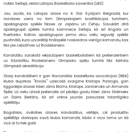
notiks Serbijā, vēsta Latvijas Basketbola savienība (LBS).
Jau ziņots, ka Latvijas izlase no 4. līdz 9.jūlijam Belgradā, kur
risināsies viens no trim Olimpiskajiem kvalifikācijas turnīriem,
apakšgrupas spēlēs tiksies ar Japānu un Čehiju. Savukārt otrā
apakšgrupā spēlēs turnīra saimniece Serbija, kā arī Angola un
Puertoriko. Katras apakšgrupas pirmo divu vietu ieguvēji spēlēs
pusfinālā, kura uzvarētāji finālspēlē noskaidros vienīgo komandu, kas
tiks pie ceļazīmes uz Riodežaneiro.
Kandidātu sarakstā iekļautajiem basketbolistiem kā pretendentiem
uz līdzdalību Riodežaneiro Olimpisko spēļu turnīrā tiks kārtota
Olimpiskā akreditācija.
Starp kandidātiem ir gan Nacionālās basketbola asociācijas (NBA)
kluba Ņujorkas "Knicks" uzlecošā zvaigzne Kristaps Porziņģis, gan
ilggadējie izlases līderi Jānis Blūms, Kristaps Janičenoks un Armands
Šķēle. Uz vietu izlasē pretendēs arī pēdējo gadu līderi Jānis Strēlnieks
un Dairis Bertāns, kā arī virkne jaunās paaudzes talantīgāko
spēlētāju.
Bagatskis, izvēloties izlases kandidātus, vērtējis, cik produktīvi
spēlētājs darbojas savā kluba komandā, kāda ir viņa loma un kā
viņš ar to tiek galā.