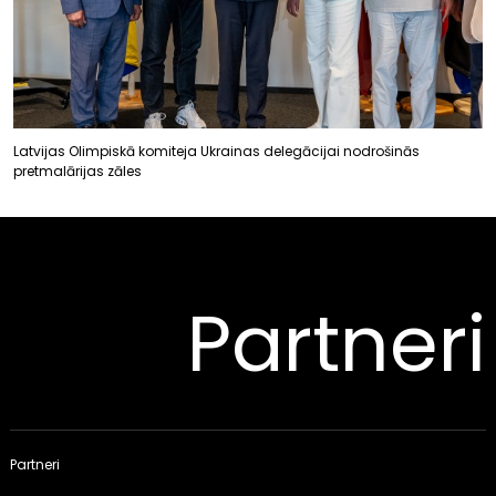
Latvijas Olimpiskā komiteja Ukrainas delegācijai nodrošinās
pretmalārijas zāles
Partneri
Partneri