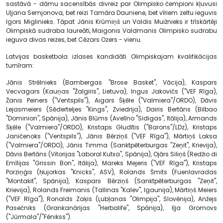
sastāvā - dāmu sacensībās divreiz par Olimpisko čempioni kļuvusi
Uļjana Semjonova, bet reizi Tamāra Dauniene, bet vīriem zeltu ieguvis
Igors Miglinieks. Tāpat Jānis Krūmiņš un Valdis Muižnieks ir trīskārtēji
Olimpiskā sudraba laureāti, Maigonis Valdmanis Olimpisko sudrabu
ieguva divas reizes, bet Cēzars Ozers - vienu.
Latvijas basketbola izlases kandidāti Olimpiskajam kvalifikācijas
turnīram:
Jānis Strēlnieks (Bambergas "Brose Basket", Vācija), Kaspars
Vecvagars (Kauņas "Žalgiris", Lietuva), Ingus Jakovičs ("VEF Rīga),
Žanis Peiners ("Ventspils"), Aigars Šķēle ("Valmiera"/ORDO), Dāvis
Lejasmeiers (Sēderteljes "Kings", Zviedrija), Dairis Bertāns (Bilbao
"Dominion", Spānija), Jānis Blūms (Avelīno "Sidigas", Itālija), Armands
Šķēle ("Valmiera"/ORDO), Kristaps Gludītis ("Barons"/LDz), Kristaps
Janičenoks ("Ventspils"), Jānis Bērziņš ("VEF Rīga"), Mārtiņš Laksa
("Valmiera"/ORDO), Jānis Timma (Sanktpēterburgas "Zeņit", Krievija),
Dāvis Bertāns (Vitorijas "Laboral Kutxa", Spānija), Ojārs Siliņš (Redžio di
Emīlijas "Grissin Bon", Itālija), Mareks Mejeris ("VEF Rīga"), Kristaps
Porziņģis (Ņujorkas "Knicks", ASV), Rolands Šmits (Fuenlavradas
"Montakit", Spānija), Kaspars Bērziņš (Sanktpēterburgas "Zeņit",
Krievija), Rolands Freimanis (Tallinas "Kalev", Igaunija), Mārtiņš Meiers
("VEF Rīga"), Ronalds Zaķis (Ļubļanas "Olimpija", Slovēnija), Anžejs
Pasečniks (Grankanārijas "Herbalife", Spānija), Iļja Gromovs
("Jūrmala"/"Fēnikss").