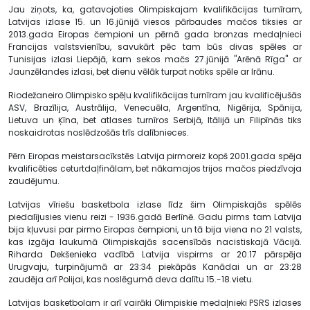
Jau ziņots, ka, gatavojoties Olimpiskajam kvalifikācijas turnīram,
Latvijas izlase 15. un 16.jūnijā viesos pārbaudes mačos tiksies ar
2013.gada Eiropas čempioni un pērnā gada bronzas medaļnieci
Francijas valstsvienību, savukārt pēc tam būs divas spēles ar
Tunisijas izlasi Liepājā, kam sekos mačs 27.jūnijā "Arēnā Rīga" ar
Jaunzēlandes izlasi, bet dienu vēlāk turpat notiks spēle ar Irānu.
Riodežaneiro Olimpisko spēļu kvalifikācijas turnīram jau kvalificējušās
ASV, Brazīlija, Austrālija, Venecuēla, Argentīna, Nigērija, Spānija,
Lietuva un Ķīna, bet atlases turnīros Serbijā, Itālijā un Filipīnās tiks
noskaidrotas noslēdzošās trīs dalībnieces.
Pērn Eiropas meistarsacīkstēs Latvija pirmoreiz kopš 2001.gada spēja
kvalificēties ceturtdaļfinālam, bet nākamajos trijos mačos piedzīvoja
zaudējumu.
Latvijas vīriešu basketbola izlase līdz šim Olimpiskajās spēlēs
piedalījusies vienu reizi - 1936.gadā Berlīnē. Gadu pirms tam Latvija
bija kļuvusi par pirmo Eiropas čempioni, un tā bija viena no 21 valsts,
kas izgāja laukumā Olimpiskajās sacensībās nacistiskajā Vācijā.
Riharda Dekšenieka vadībā Latvija vispirms ar 20:17 pārspēja
Urugvaju, turpinājumā ar 23:34 piekāpās Kanādai un ar 23:28
zaudēja arī Polijai, kas noslēgumā deva dalītu 15.-18.vietu.
Latvijas basketbolam ir arī vairāki Olimpiskie medaļnieki PSRS izlases