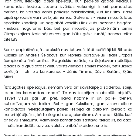
"Par laimi, lielākajai daļai spēlētāju, kuri pēdējos gados veidojuši
komandas kodolu, sezona izvēršas veiksmīgi. Ir arī pamatotas
cerības, ka vasarā varēs palīdzēt basketbolisti, kuri līdz šim izlasē
bijuši epizodiski vai nav bijuši nemaz. Galvenais - visiem noturēt labu
sportisko kondīciju un saglabāt veselību līdz klubu sezonas beigām.
Fiziskais nogurums būs, bet par motivācijas problēmām pirms
Olimpiskajiem izaicinājumiem gan būtu grēks runāt," trenera teikto
citē LBS.
Šoreiz paplašinātajā sarakstā nav iekļuvuši tādi spēlētāji kā Rihards
Kuksiks un Andrejs Šeļakovs, kuri iepriekš pārstāvējuši izlasi Eiropas
čempionātu finālturnīros. Bagatskis norāda, ka Šeļakovam pēdējos
gados bija grūti atrast vietu valstsvienības spēles modelī, bet Kuksika
pozīcijā ir ļoti liela konkurence - Jānis Timma, Dāvis Bertāns, Ojārs
Siliņš.
"Izraugoties spēlētājus, ņēmām vērā arī savstarpējo saderību, spēju
iekļauties komandas modelī. Te nav iespējams absolūti objektīvi
izsvērt visus par un pret, sava nozīme ir un paliek treneru
subjektīvajam viedoklim. Bet - gan Kuksikam, gan visiem citiem
kandidātos neiekļautajiem paliek iespēja ar darbiem pierādīt, ka
treneri kļūdījušies, kā to šogad dara, piemēram, Armands Šķēle, kurš
ar savu sniegumu Valmieras komandas sastāvā pierādījis, ka atkal
ir reāls kandidāts uz vietu valstsvienībā," skaidro treneris.
Bagatskis cer, ka jaunpienācēji komandā ienesīs jaunas vēsmas, lai