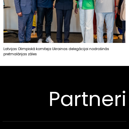
Latvijas Olimpiskā komiteja Ukrainas delegācijai nodrošinās
pretmalārijas zāles
Partneri