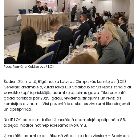
Foto: Romāns Kokšarovs/ LOK
Šodien, 25. martā, Rīgā notika Latvijas Olimpiskās komitejas (LOK)
Ģenerālā asambleja, kuras laikā LOK vadība biedrus iepazīstināja ar
paveikto kopš iepriekšējās asamblejas pirms gada. Tika prezentēti
gada pārskats par 2025. gadu, revidentu ziņojums un revīzijas
komisijas atzinums. Visi prezentētie atskaites ziņojumi tika pieņemti
un apstiprināti.
No 111 LOK locekļiem dalību Ģenerālajā asamblejā apstiprināja 85,
tādējādi nodrošinot nepieciešamo kvorumu.
Ģenerālās asamblejas sākumā vārds tika dots viesiem – Saeimas