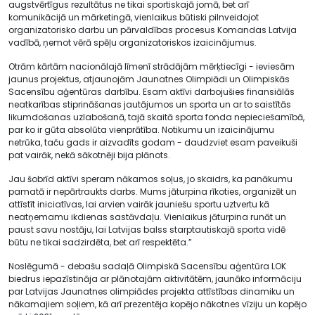
augstvērtīgus rezultātus ne tikai sportiskajā jomā, bet arī
komunikācijā un mārketingā, vienlaikus būtiski pilnveidojot
organizatorisko darbu un pārvaldības procesus Komandas Latvija
vadībā, ņemot vērā spēļu organizatoriskos izaicinājumus.
Otrām kārtām nacionālajā līmenī strādājām mērķtiecīgi - ieviesām
jaunus projektus, atjaunojām Jaunatnes Olimpiādi un Olimpiskās
Sacensību aģentūras darbību. Esam aktīvi darbojušies finansiālās
neatkarības stiprināšanas jautājumos un sporta un ar to saistītās
likumdošanas uzlabošanā, tajā skaitā sporta fonda nepieciešamībā,
par ko ir gūta absolūta vienprātība. Notikumu un izaicinājumu
netrūka, taču gads ir aizvadīts godam - daudzviet esam paveikuši
pat vairāk, nekā sākotnēji bija plānots.
Jau šobrīd aktīvi speram nākamos soļus, jo skaidrs, ka panākumu
pamatā ir nepārtraukts darbs. Mums jāturpina rīkoties, organizēt un
attīstīt iniciatīvas, lai arvien vairāk jauniešu sportu uztvertu kā
neatņemamu ikdienas sastāvdaļu. Vienlaikus jāturpina runāt un
paust savu nostāju, lai Latvijas balss starptautiskajā sporta vidē
būtu ne tikai sadzirdēta, bet arī respektēta.”
Noslēgumā - debašu sadaļā Olimpiskā Sacensību aģentūra LOK
biedrus iepazīstināja ar plānotajām aktivitātēm, jaunāko informāciju
par Latvijas Jaunatnes olimpiādes projekta attīstības dinamiku un
nākamajiem soļiem, kā arī prezentēja kopējo nākotnes vīziju un kopējo