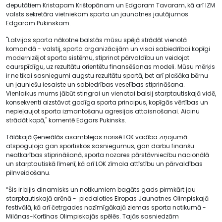
deputātiem Kristapam Krištopānam un Edgaram Tavaram, kā arī IZM
valsts sekretāra vietniekam sporta un jaunatnes jautājumos
Edgaram Pukinskam.
"Latvijas sporta nākotne balstās mūsu spējā strādāt vienotā
komandā - valstij, sporta organizācijām un visai sabiedrībai kopīgi
modernizējot sporta sistēmu, stiprinot pārvaldību un veidojot
caurspīdīgu, uz rezultātu orientētu finansēšanas modeli. Mūsu mērķis
ir ne tikai sasniegumi augstu rezultātu sportā, bet arī plašāka bērnu
un jauniešu iesaiste un sabiedrības veselības stiprināšana.
Vienlaikus mums jābūt stingrai un vienotai balsij starptautiskajā vidē,
konsekventi aizstāvot godīga sporta principus, kopīgās vērtības un
nepieļaujot sporta izmantošanu agresijas attaisnošanai. Aicinu
strādāt kopā," komentē Edgars Pukinsks.
Tālākajā Ģenerālās asamblejas norisē LOK vadība ziņojumā
atspoguļoja gan sportiskos sasniegumus, gan darbu finanšu
neatkarības stiprināšanā, sporta nozares pārstāvniecību nacionālā
un starptautiskā līmenī, kā arī LOK zīmola attīstību un pārvaldības
pilnveidošanu.
“Šis ir bijis dinamisks un notikumiem bagāts gads pirmkārt jau
starptautiskajā arēnā - piedaloties Eiropas Jaunatnes Olimpiskajā
festivālā, kā arī četrgades nozīmīgākajā ziemas sporta notikumā -
Milānas-Kortīnas Olimpiskajās spēlēs. Tajās sasniedzām