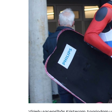
Vīriešu sacensībās Kristeram Aparjodam un 