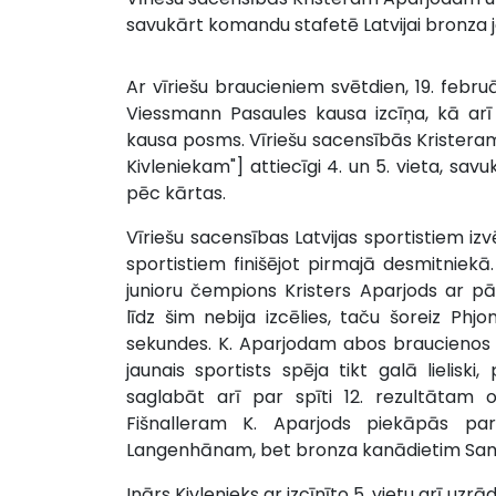
savukārt komandu stafetē Latvijai bronza ja
Ar vīriešu braucieniem svētdien, 19. febru
Viessmann Pasaules kausa izcīņa, kā arī
kausa posms. Vīriešu sacensībās Krister
Kivleniekam"] attiecīgi 4. un 5. vieta, sav
pēc kārtas.
Vīriešu sacensības Latvijas sportistiem izv
sportistiem finišējot pirmajā desmitniek
junioru čempions Kristers Aparjods ar p
līdz šim nebija izcēlies, taču šoreiz Ph
sekundes. K. Aparjodam abos braucienos sta
jaunais sportists spēja tikt galā lielis
saglabāt arī par spīti 12. rezultātam 
Fišnalleram K. Aparjods piekāpās par
Langenhānam, bet bronza kanādietim Sa
Inārs Kivlenieks ar izcīnīto 5. vietu arī uz