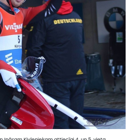
Ināram Kivleniekam attiecīgi 4. un 5. vieta,