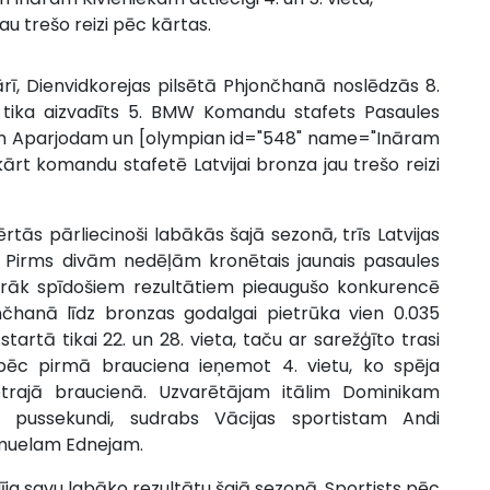
u trešo reizi pēc kārtas.
ārī, Dienvidkorejas pilsētā Phjončhanā noslēdzās 8.
 tika aizvadīts 5. BMW Komandu stafets Pasaules
am Aparjodam un [olympian id="548" name="Ināram
ukārt komandu stafetē Latvijai bronza jau trešo reizi
ērtās pārliecinoši labākās šajā sezonā, trīs Latvijas
ā. Pirms divām nedēļām kronētais jaunais pasaules
ārāk spīdošiem rezultātiem pieaugušo konkurencē
jončhanā līdz bronzas godalgai pietrūka vien 0.035
rtā tikai 22. un 28. vieta, taču ar sarežģīto trasi
ki, pēc pirmā brauciena ieņemot 4. vietu, ko spēja
otrajā braucienā. Uzvarētājam itālim Dominikam
 pussekundi, sudrabs Vācijas sportistam Andi
muelam Ednejam.
rādīja savu labāko rezultātu šajā sezonā. Sportists pēc