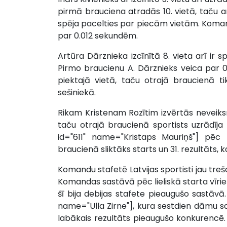
pirmā brauciena atradās 10. vietā, taču ar 
spēja pacelties par piecām vietām. Koma
par 0.012 sekundēm.
Artūra Dārznieka izcīnītā 8. vieta arī ir 
Pirmo braucienu A. Dārznieks veica par 
piektajā vietā, taču otrajā braucienā t
sešiniekā.
Rikam Kristenam Rozītim izvērtās neveiksm
taču otrajā braucienā sportists uzrādīja
id="611" name="Kristaps Mauriņš"] pēc
braucienā sliktāks starts un 31. rezultāts,
Komandu stafetē Latvijas sportisti jau treš
Komandas sastāvā pēc lieliskā starta vīrie
šī bija debijas stafete pieaugušo sastāvā
name="Ulla Zirne"], kura sestdien dāmu sac
labākais rezultāts pieaugušo konkurencē. K