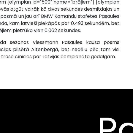
jiem [olympian id="500" name="brāļiem"] [olympian
evās atgūt vairāk kā divas sekundes desmitdaļas un
ā posmā un jau arī BMW Komandu stafetes Pasaules
nda, kam latvieši piekāpās par 0.493 sekundēm, bet
sējiem pietrūka vien 0.062 sekundes.
 gada sezonas Viessmann Pasaules kausa posms
cijas pilsētā Altenbergā, bet nedēļu pēc tam visi
s trasē cīnīsies par Latvijas čempionāta godalgām.
Pa