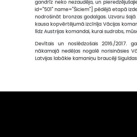
gandrīz neko nezaudēja, un pieredzējuša
id="501" name="Šiciem"] pēdējā etapā izd
nodrošināt bronzas godalgas. Uzvaru šaj
kausa kopvērtējumā izcīnīja Vācijas koma
līdz Austrijas komandai, kurai sudrabs, mū
Devītais un noslēdzošais 2016./2017.
nākamajā nedēļas nogalē norisināsies Vā
Latvijas labākie kamaniņu braucēji Sigulda