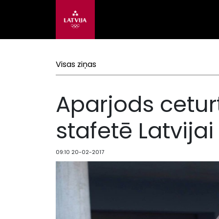
Visas ziņas
Aparjods cetu
stafetē Latvija
09:10 20-02-2017