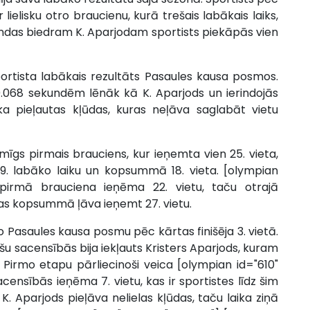
lielisku otro braucienu, kurā trešais labākais laiks,
ndas biedram K. Aparjodam sportists piekāpās vien
sportista labākais rezultāts Pasaules kausa posmos.
0.068 sekundēm lēnāk kā K. Aparjods un ierindojās
ika pieļautas kļūdas, kuras neļāva saglabāt vietu
īgs pirmais brauciens, kur ieņemta vien 25. vieta,
 9. labāko laiku un kopsummā 18. vieta. [olympian
 pirmā brauciena ieņēma 22. vietu, taču otrajā
 kas kopsummā ļāva ieņemt 27. vietu.
o Pasaules kausa posmu pēc kārtas finišēja 3. vietā.
šu sacensībās bija iekļauts Kristers Aparjods, kuram
. Pirmo etapu pārliecinoši veica [olympian id="610"
ensībās ieņēma 7. vietu, kas ir sportistes līdz šim
. Aparjods pieļāva nelielas kļūdas, taču laika ziņā