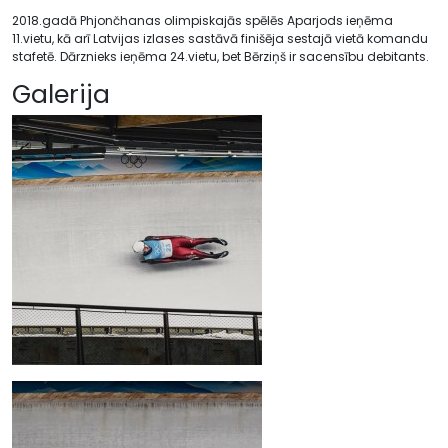
2018.gadā Phjončhanas olimpiskajās spēlēs Aparjods ieņēma
11.vietu, kā arī Latvijas izlases sastāvā finišēja sestajā vietā komandu
stafetē. Dārznieks ieņēma 24.vietu, bet Bērziņš ir sacensību debitants.
Galerija