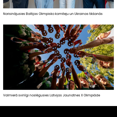
Norisinājusies Baltijas Olimpisko komiteju un Ukrainas tikšanās
Valmierā svinīgi noslēgusies Latvijas Jaunatnes X Olimpiāde