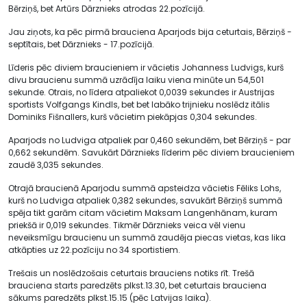
Bērziņš, bet Artūrs Dārznieks atrodas 22.pozīcijā.
Jau ziņots, ka pēc pirmā brauciena Aparjods bija ceturtais, Bērziņš -
septītais, bet Dārznieks - 17.pozīcijā.
Līderis pēc diviem braucieniem ir vācietis Johanness Ludvigs, kurš
divu braucienu summā uzrādīja laiku viena minūte un 54,501
sekunde. Otrais, no līdera atpaliekot 0,0039 sekundes ir Austrijas
sportists Volfgangs Kindls, bet bet labāko trijnieku noslēdz itālis
Dominiks Fišnallers, kurš vācietim piekāpjas 0,304 sekundes.
Aparjods no Ludviga atpaliek par 0,460 sekundēm, bet Bērziņš - par
0,662 sekundēm. Savukārt Dārznieks līderim pēc diviem braucieniem
zaudē 3,035 sekundes.
Otrajā braucienā Aparjodu summā apsteidza vācietis Fēliks Lohs,
kurš no Ludviga atpaliek 0,382 sekundes, savukārt Bērziņš summā
spēja tikt garām citam vācietim Maksam Langenhānam, kuram
priekšā ir 0,019 sekundes. Tikmēr Dārznieks veica vēl vienu
neveiksmīgu braucienu un summā zaudēja piecas vietas, kas lika
atkāpties uz 22.pozīciju no 34 sportistiem.
Trešais un noslēdzošais ceturtais brauciens notiks rīt. Trešā
brauciena starts paredzēts plkst.13.30, bet ceturtais brauciena
sākums paredzēts plkst.15.15 (pēc Latvijas laika).