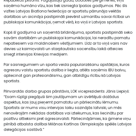
Republikas pilsonis. Pagājušajā gadā, dodoties pie ģimenes, viņš
saņēma humāno vīzu, kas tiek izsniegta īpašos gadījumos. Pēc šīs
vizītes Latvijas Biatlona federācija ar sportistu pārrunāja veiktās
darbības un aicināja pastiprināti pievērst uzmanību savai rīcībai un
publiskajai komunikācijai, ņemot vērā, ka viņš ir Latvijas sportists.
Kopš šī gadījuma un saņemtā brīdinājuma, sportists pastiprināti seko
savām darbībām un publiskajai komunikācijai, lai neradītu pamatu
nepatiesiem vai maldinošiem vēstījumiem. Līdz ar to viņš vairs nav
devies uz kaimiņvalsti un starptautisko sacensību laikā atteicies
sniegt intervijas Krievijas medijiem.
Par sasniegumiem un sporta veida popularizēšanu apstākļos, kuros
agresoru valstu sportistu dalība ir liegta, atlēts saņēmis IBU balvu,
apliecinot gan profesionālismu, gan atbildīgu rīcību kā Latvijas
sportists.
Pilnvarotās darba grupas pārstāvis, LOK viceprezidents Jānis Liepiņš:
“Esam rūpīgi piegājuši šim jautājumam un izvērtējuši dažādus
aspektus, kas ļauj pieņemt pamatotu un pārliecinātu lēmumu.
Sportists ar mums visu intervijas laiku sazinājās latviski, un mēs
nenovērojām nekādas darbības vai izteikumus, kas liecinātu par
pozitīvu attieksmi pret agresorvalsti. Pārliecinājāmies, ka ģimene viņu
pilnībā atbalsta dalībai Milānas Kortīnas Olimpiskajās spēlēs Latvijas
delegācijas sastāvā.”