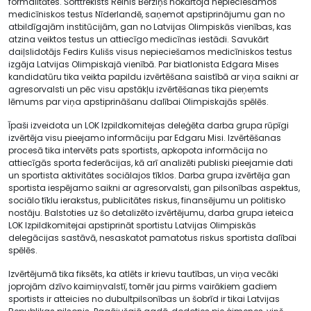
formalitātes. Šorttrekists Reinis Bērziņš nokārtoja nepieciešamos
medicīniskos testus Nīderlandē, saņemot apstiprinājumu gan no
atbildīgajām institūcijām, gan no Latvijas Olimpiskās vienības, kas
atzina veiktos testus un attiecīgo medicīnas iestādi. Savukārt
daiļslidotājs Fedirs Kulišs visus nepieciešamos medicīniskos testus
izgāja Latvijas Olimpiskajā vienībā. Par biatlonista Edgara Mises
kandidatūru tika veikta papildu izvērtēšana saistībā ar viņa saikni ar
agresorvalsti un pēc visu apstākļu izvērtēšanas tika pieņemts
lēmums par viņa apstiprināšanu dalībai Olimpiskajās spēlēs.
Īpaši izveidota un LOK Izpildkomitejas deleģēta darba grupa rūpīgi
izvērtēja visu pieejamo informāciju par Edgaru Misi. Izvērtēšanas
procesā tika intervēts pats sportists, apkopota informācija no
attiecīgās sporta federācijas, kā arī analizēti publiski pieejamie dati
un sportista aktivitātes sociālajos tīklos. Darba grupa izvērtēja gan
sportista iespējamo saikni ar agresorvalsti, gan pilsonības aspektus,
sociālo tīklu ierakstus, publicitātes riskus, finansējumu un politisko
nostāju. Balstoties uz šo detalizēto izvērtējumu, darba grupa ieteica
LOK Izpildkomitejai apstiprināt sportistu Latvijas Olimpiskās
delegācijas sastāvā, nesaskatot pamatotus riskus sportista dalībai
spēlēs.
Izvērtējumā tika fiksēts, ka atlēts ir krievu tautības, un viņa vecāki
joprojām dzīvo kaimiņvalstī, tomēr jau pirms vairākiem gadiem
sportists ir atteicies no dubultpilsonības un šobrīd ir tikai Latvijas