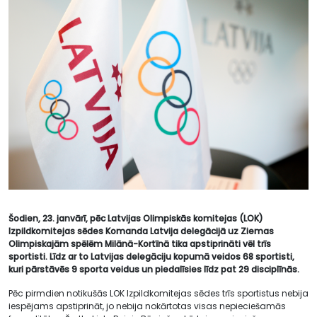
Šodien, 23. janvārī, pēc Latvijas Olimpiskās komitejas (LOK)
Izpildkomitejas sēdes Komanda Latvija delegācijā uz Ziemas
Olimpiskajām spēlēm Milānā-Kortīnā tika apstiprināti vēl trīs
sportisti. Līdz ar to Latvijas delegāciju kopumā veidos 68 sportisti,
kuri pārstāvēs 9 sporta veidus un piedalīsies līdz pat 29 disciplīnās.
Pēc pirmdien notikušās LOK Izpildkomitejas sēdes trīs sportistus nebija
iespējams apstiprināt, jo nebija nokārtotas visas nepieciešamās