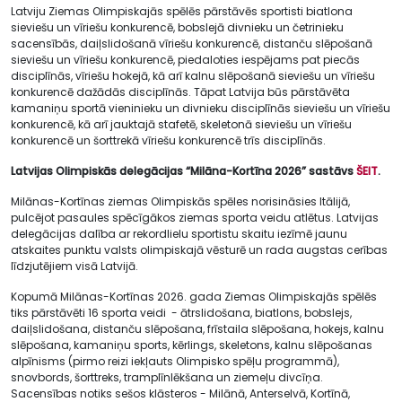
Latviju Ziemas Olimpiskajās spēlēs pārstāvēs sportisti biatlona
sieviešu un vīriešu konkurencē, bobslejā divnieku un četrinieku
sacensībās, daiļslidošanā vīriešu konkurencē, distanču slēpošanā
sieviešu un vīriešu konkurencē, piedaloties iespējams pat piecās
disciplīnās, vīriešu hokejā, kā arī kalnu slēpošanā sieviešu un vīriešu
konkurencē dažādās disciplīnās. Tāpat Latvija būs pārstāvēta
kamaniņu sportā vieninieku un divnieku disciplīnās sieviešu un vīriešu
konkurencē, kā arī jauktajā stafetē, skeletonā sieviešu un vīriešu
konkurencē un šorttrekā vīriešu konkurencē trīs disciplīnās.
Latvijas Olimpiskās delegācijas “Milāna-Kortīna 2026” sastāvs
ŠEIT
.
Milānas-Kortīnas ziemas Olimpiskās spēles norisināsies Itālijā,
pulcējot pasaules spēcīgākos ziemas sporta veidu atlētus. Latvijas
delegācijas dalība ar rekordlielu sportistu skaitu iezīmē jaunu
atskaites punktu valsts olimpiskajā vēsturē un rada augstas cerības
līdzjutējiem visā Latvijā.
Kopumā Milānas-Kortīnas 2026. gada Ziemas Olimpiskajās spēlēs
tiks pārstāvēti 16 sporta veidi - ātrslidošana, biatlons, bobslejs,
daiļslidošana, distanču slēpošana, frīstaila slēpošana, hokejs, kalnu
slēpošana, kamaniņu sports, kērlings, skeletons, kalnu slēpošanas
alpīnisms (pirmo reizi iekļauts Olimpisko spēļu programmā),
snovbords, šorttreks, tramplīnlēkšana un ziemeļu divcīņa.
Sacensības notiks sešos klāsteros - Milānā, Anterselvā, Kortīnā,