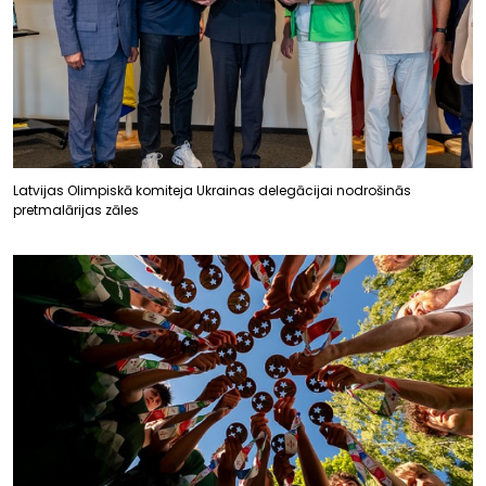
Latvijas Olimpiskā komiteja Ukrainas delegācijai nodrošinās
pretmalārijas zāles