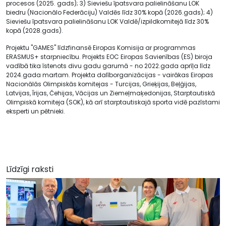
procesos (2025. gads); 3) Sieviešu īpatsvara palielināšanu LOK
biedru (Nacionālo Federāciju) Valdēs līdz 30% kopā (2026.gads); 4)
Sieviešu īpatsvara palielināšanu LOK Valdē/izpildkomitejā līdz 30%
kopā (2028.gads).
Projektu ''GAMES'' līdzfinansē Eiropas Komisija ar programmas
ERASMUS+ starpniecību. Projekts EOC Eiropas Savienības (ES) biroja
vadībā tika īstenots divu gadu garumā - no 2022.gada aprīļa līdz
2024.gada martam. Projekta dalīborganizācijas - vairākas Eiropas
Nacionālās Olimpiskās komitejas - Turcijas, Grieķijas, Beļģijas,
Latvijas, Īrijas, Čehijas, Vācijas un Ziemeļmaķedonijas, Starptautiskā
Olimpiskā komiteja (SOK), kā arī starptautiskajā sporta vidē pazīstami
eksperti un pētnieki.
Līdzīgi raksti