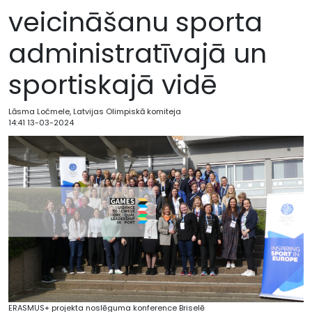
veicināšanu sporta
administratīvajā un
sportiskajā vidē
Lāsma Ločmele, Latvijas Olimpiskā komiteja
14:41 13-03-2024
ERASMUS+ projekta noslēguma konference Briselē