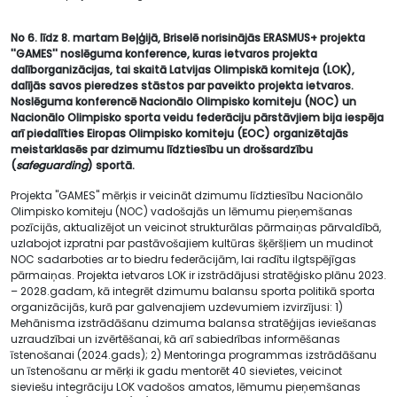
No 6. līdz 8. martam Beļģijā, Briselē norisinājās ERASMUS+ projekta
''GAMES'' noslēguma konference, kuras ietvaros projekta
dalīborganizācijas, tai skaitā Latvijas Olimpiskā komiteja (LOK),
dalījās savos pieredzes stāstos par paveikto projekta ietvaros.
Noslēguma konferencē Nacionālo Olimpisko komiteju (NOC) un
Nacionālo Olimpisko sporta veidu federāciju pārstāvjiem bija iespēja
arī piedalīties Eiropas Olimpisko komiteju (EOC) organizētajās
meistarklasēs par dzimumu līdztiesību un drošsardzību
(
safeguarding
) sportā.
Projekta ''GAMES'' mērķis ir veicināt dzimumu līdztiesību Nacionālo
Olimpisko komiteju (NOC) vadošajās un lēmumu pieņemšanas
pozīcijās, aktualizējot un veicinot strukturālas pārmaiņas pārvaldībā,
uzlabojot izpratni par pastāvošajiem kultūras šķēršļiem un mudinot
NOC sadarboties ar to biedru federācijām, lai radītu ilgtspējīgas
pārmaiņas. Projekta ietvaros LOK ir izstrādājusi stratēģisko plānu 2023.
– 2028.gadam, kā integrēt dzimumu balansu sporta politikā sporta
organizācijās, kurā par galvenajiem uzdevumiem izvirzījusi: 1)
Mehānisma izstrādāšanu dzimuma balansa stratēģijas ieviešanas
uzraudzībai un izvērtēšanai, kā arī sabiedrības informēšanas
īstenošanai (2024.gads); 2) Mentoringa programmas izstrādāšanu
un īstenošanu ar mērķi ik gadu mentorēt 40 sievietes, veicinot
sieviešu integrāciju LOK vadošos amatos, lēmumu pieņemšanas