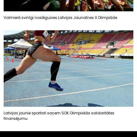
Valmierā svinīgi noslēgusies Latvijas Jaunatnes X Olimpiāde
Latvijas jaunie sportisti saņem SOK Olimpiskās solidaritātes
finansējumu