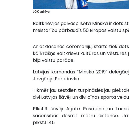
LOK arhīvs
Baltkrievijas galvaspilsētā Minskā ir dots s
meistarību pārbaudīs 50 Eiropas valstu spē
Ar atklāšanas ceremoniju, starts tiek dot
kā krāšņs Baltkrievu kultūras un vēsture
bija valstu parāde.
Latvijas komandas "Minska 2019" delegācij
Jevgēņijs Borodavko.
Tikmēr jau sestdien turpināsies jau piektdi
divi Latvijas šāvēji un divi cīņas sporta veidu
Plkst.9 šāvēji Agate Rašmane un Lauris 
sacensības desmit metru distancē. Ja p
plkst.11.45.