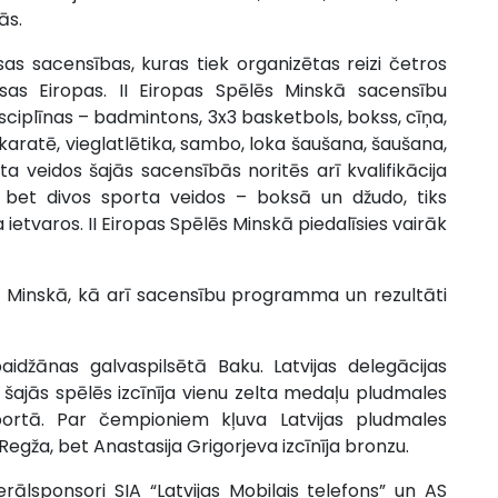
ās.
as sacensības, kuras tiek organizētas reizi četros
sas Eiropas. II Eiropas Spēlēs Minskā sacensību
sciplīnas – badmintons, 3x3 basketbols, bokss, cīņa,
karatē, vieglatlētika, sambo, loka šaušana, šaušana,
a veidos šajās sacensībās noritēs arī kvalifikācija
 bet divos sporta veidos – boksā un džudo, tiks
ietvaros. II Eiropas Spēlēs Minskā piedalīsies vairāk
m Minskā, kā arī sacensību programma un rezultāti
aidžānas galvaspilsētā Baku. Latvijas delegācijas
ja šajās spēlēs izcīnīja vienu zelta medaļu pludmales
ortā. Par čempioniem kļuva Latvijas pludmales
Regža, bet Anastasija Grigorjeva izcīnīja bronzu.
rālsponsori SIA “Latvijas Mobilais telefons” un AS