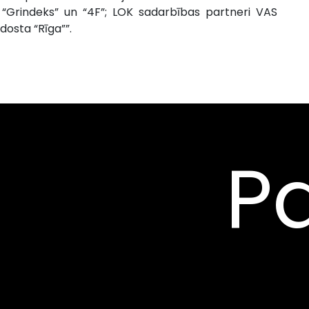
S “Grindeks” un “4F”; LOK sadarbības partneri VAS
idosta “Rīga””.
Pa