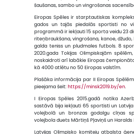
šaušanas, sambo un vingrošanas sacensīb
Eiropas Spēles ir starptautiskas kompleks
gados un tajās piedalās sportisti no vi
programmā ir iekļauti 15 sporta veidu 23 di
riteņbraukšana, vingrošana, kanoe, džudo, 
galda teniss un pludmales futbols. 8 sport
2020.gada Tokijas Olimpiskajām spēlēm,
noskaidroti arī labākie Eiropas čempionāta 
kā 4000 atlētu no 50 Eiropas valstīm.
Plašāka informācija par II Eiropas Spēlē
pieejama šeit:
https://minsk2019.by/en
.
I Eiropas Spēles 2015.gadā notika Azerb
sastāvā bija iekļauti 65 sportisti un Latvi
volejbolā un bronzas godalgu cīņas sp
volejbola duets Mārtiņš Pļaviņš un Haralds 
Latvijas Olimpisko komiteju atbalsta ģene