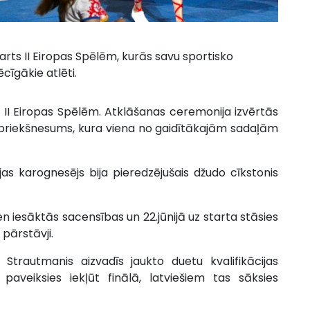
tarts II Eiropas Spēlēm, kurās savu sportisko
cīgākie atlēti.
s II Eiropas Spēlēm. Atklāšanas ceremonija izvērtās
s priekšnesums, kura viena no gaidītākajām sadaļām
as karognesējs bija pieredzējušais džudo cīkstonis
en iesāktās sacensības un 22.jūnijā uz starta stāsies
 pārstāvji.
Strautmanis aizvadīs jaukto duetu kvalifikācijas
aveiksies iekļūt finālā, latviešiem tas sāksies