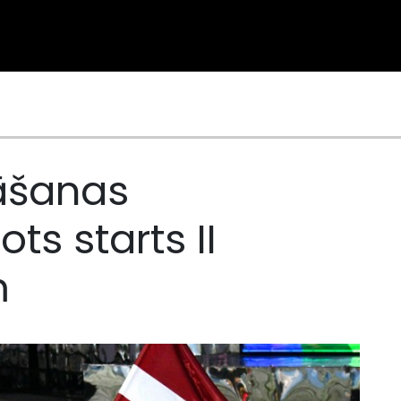
lāšanas
ts starts II
m