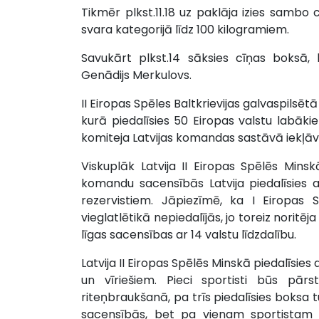
Tikmēr plkst.11.18 uz paklāja izies sambo 
svara kategorijā līdz 100 kilogramiem.
Savukārt plkst.14 sāksies cīņas boksā, 
Genādijs Merkulovs.
II Eiropas Spēles Baltkrievijas galvaspilsēt
kurā piedalīsies 50 Eiropas valstu labākie
komiteja Latvijas komandas sastāvā iekļāvus
Viskuplāk Latvija II Eiropas Spēlēs Minsk
komandu sacensībās Latvija piedalīsies 
rezervistiem. Jāpiezīmē, ka I Eiropas 
vieglatlētikā nepiedalījās, jo toreiz nor
līgas sacensības ar 14 valstu līdzdalību.
Latvija II Eiropas Spēlēs Minskā piedalīsi
un vīriešiem. Pieci sportisti būs pārs
riteņbraukšanā, pa trīs piedalīsies boksa t
sacensībās, bet pa vienam sportistam n