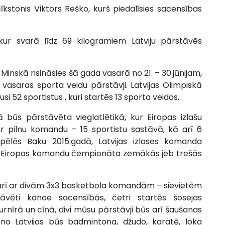
cīkstonis Viktors Reško, kurš piedalīsies sacensības
kur svarā līdz 69 kilogramiem Latviju pārstāvēs
ā Minskā risināsies šā gada vasarā no 21. – 30.jūnijam,
 vasaras sporta veidu pārstāvji. Latvijas Olimpiskā
i 52 sportistus , kuri startēs 13 sporta veidos.
ā būs pārstāvēta vieglatlētikā, kur Eiropas izlašu
ar pilnu komandu – 15 sportistu sastāvā, kā arī 6
Spēlēs Baku 2015.gadā, Latvijas izlases komanda
itēja Eiropas komandu čempionāta zemākās jeb trešās
es arī ar divām 3x3 basketbola komandām – sievietēm
tāvēti kanoe sacensībās, četri startēs šosejas
urnīrā un cīņā, divi mūsu pārstāvji būs arī šaušanas
o Latvijas būs badmintona, džudo, karatē, loka