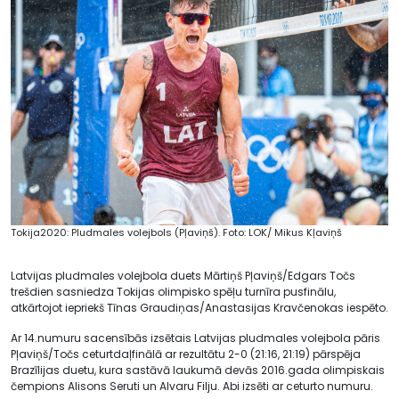
Tokija2020: Pludmales volejbols (Pļaviņš). Foto: LOK/ Mikus Kļaviņš
Latvijas pludmales volejbola duets Mārtiņš Pļaviņš/Edgars Točs
trešdien sasniedza Tokijas olimpisko spēļu turnīra pusfinālu,
atkārtojot iepriekš Tīnas Graudiņas/Anastasijas Kravčenokas iespēto.
Ar 14.numuru sacensībās izsētais Latvijas pludmales volejbola pāris
Pļaviņš/Točs ceturtdaļfinālā ar rezultātu 2-0 (21:16, 21:19) pārspēja
Brazīlijas duetu, kura sastāvā laukumā devās 2016.gada olimpiskais
čempions Alisons Seruti un Alvaru Filju. Abi izsēti ar ceturto numuru.