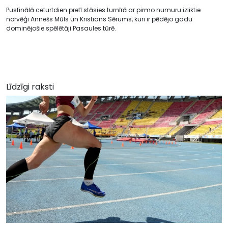
Pusfinālā ceturtdien pretī stāsies turnīrā ar pirmo numuru izliktie
norvēģi Annešs Mūls un Kristians Sērums, kuri ir pēdējo gadu
dominējošie spēlētāji Pasaules tūrē.
Līdzīgi raksti