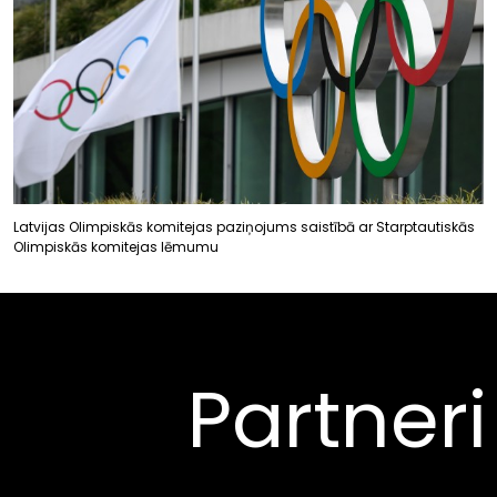
Latvijas Olimpiskās komitejas paziņojums saistībā ar Starptautiskās
Olimpiskās komitejas lēmumu
Partneri