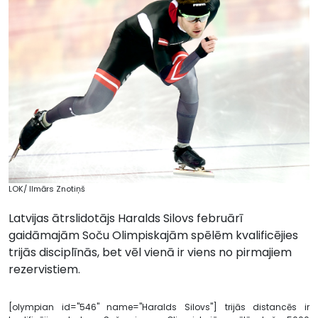
LOK/ Ilmārs Znotiņš
Latvijas ātrslidotājs Haralds Silovs februārī
gaidāmajām Soču Olimpiskajām spēlēm kvalificējies
trijās disciplīnās, bet vēl vienā ir viens no pirmajiem
rezervistiem.
[olympian id="546" name="Haralds Silovs"] trijās distancēs ir