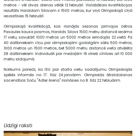
metros - vēl divas dienas vēlāk 12.februārī. Vislabākais kvalifikācijas
rezultāts Haraldam Silovam ir 1500 metros, kur viņš Olimpiskajā cīņā
iesaistīsies 15.februārī.
Olimpiskajā kvalifikācijā, kas risinājās sezonas pirmajos četros
Pasaules kausa posmos, Haralds Silovs 1500 metru distancē ieņēma
17.vietu, savukārt 1000 metros un 5000 metros ierindojās 22.vietā. Pa
40 dalībniekiem cīņu par olimpiskajām godalgām sāks 500 metros,
1000 metros un 1500 metros, bet 5000 metru distancē vieta atvēlēta
28 dalībniekiem. Individuāli par medaļām 16 vīrieši cīnīsies arī 10 000
metru slidojumā.
Nolikums paredz, ka ISU par starta vietu sadalījumu Olimpiskajās
spēlēs informēs no 17. līdz 24.janvārim. Olimpiskās ātrslidošanas
sacensības Soču "Adler Arena" risināsies no 8. līdz 22.februārim.
Līdzīgi raksti