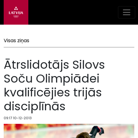
Visas ziņas
Ātrslidotājs Silovs
Soču Olimpiādei
kvalificējies trijās
disciplīnās
09:17 10-12-2013