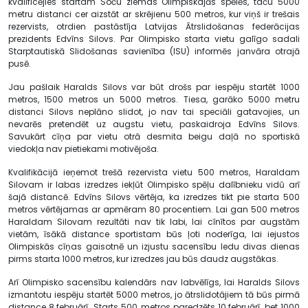
kvalificējies startam Soču ziemas Olimpiskajās spēlēs, taču 5000
metru distanci cer aizstāt ar skrējienu 500 metros, kur viņš ir trešais
rezervists, otrdien pastāstīja Latvijas Ātrslidošanas federācijas
prezidents Edvīns Silovs. Par Olimpisko starta vietu galīgo sadali
Starptautiskā Slidošanas savienība (ISU) informēs janvāra otrajā
pusē.
Jau pašlaik Haralds Silovs var būt drošs par iespēju startēt 1000
metros, 1500 metros un 5000 metros. Tiesa, garāko 5000 metru
distanci Silovs neplāno slidot, jo nav tai speciāli gatavojies, un
nevarēs pretendēt uz augstu vietu, paskaidroja Edvīns Silovs.
Savukārt cīņa par vietu otrā desmita beigu daļā no sportiskā
viedokļa nav pietiekami motivējoša.
Kvalifikācijā ieņemot trešā rezervista vietu 500 metros, Haraldam
Silovam ir labas izredzes iekļūt Olimpisko spēļu dalībnieku vidū arī
šajā distancē. Edvīns Silovs vērtēja, ka izredzes tikt pie starta 500
metros vērtējamas ar apmēram 80 procentiem. Lai gan 500 metros
Haraldam Silovam rezultāti nav tik labi, lai cīnītos par augstām
vietām, īsākā distance sportistam būs ļoti noderīga, lai iejustos
Olimpiskās cīņas gaisotnē un izjustu sacensību ledu divas dienas
pirms starta 1000 metros, kur izredzes jau būs daudz augstākas.
Arī Olimpisko sacensību kalendārs nav labvēlīgs, lai Haralds Silovs
izmantotu iespēju startēt 5000 metros, jo ātrslidotājiem tā būs pirmā
distance 8.februārī. Starts 500 metros paredzēts 10.februārī, bet 1000