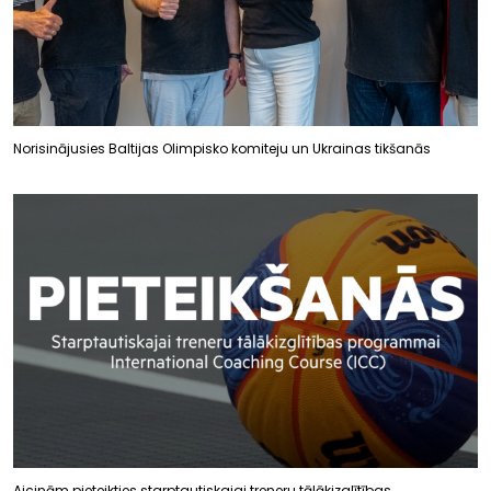
Norisinājusies Baltijas Olimpisko komiteju un Ukrainas tikšanās
Aicinām pieteikties starptautiskajai treneru tālākizglītības