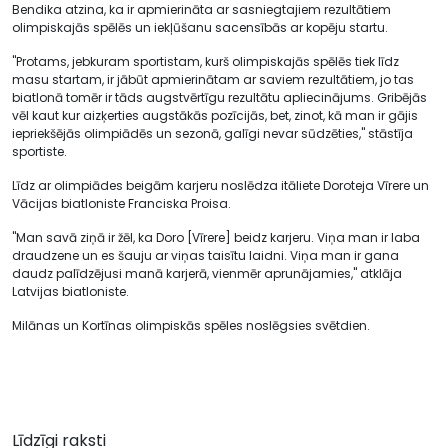
Bendika atzina, ka ir apmierināta ar sasniegtajiem rezultātiem
olimpiskajās spēlēs un iekļūšanu sacensībās ar kopēju startu.
"Protams, jebkuram sportistam, kurš olimpiskajās spēlēs tiek līdz
masu startam, ir jābūt apmierinātam ar saviem rezultātiem, jo tas
biatlonā tomēr ir tāds augstvērtīgu rezultātu apliecinājums. Gribējās
vēl kaut kur aizķerties augstākās pozīcijās, bet, zinot, kā man ir gājis
iepriekšējās olimpiādēs un sezonā, galīgi nevar sūdzēties," stāstīja
sportiste.
Līdz ar olimpiādes beigām karjeru noslēdza itāliete Doroteja Vīrere un
Vācijas biatloniste Franciska Proisa.
"Man savā ziņā ir žēl, ka Doro [Vīrere] beidz karjeru. Viņa man ir laba
draudzene un es šauju ar viņas taisītu laidni. Viņa man ir gana
daudz palīdzējusi manā karjerā, vienmēr aprunājamies," atklāja
Latvijas biatloniste.
Milānas un Kortīnas olimpiskās spēles noslēgsies svētdien.
Līdzīgi raksti