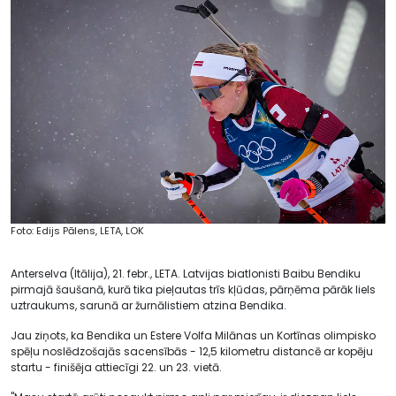
Foto: Edijs Pālens, LETA, LOK
Anterselva (Itālija), 21. febr., LETA. Latvijas biatlonisti Baibu Bendiku
pirmajā šaušanā, kurā tika pieļautas trīs kļūdas, pārņēma pārāk liels
uztraukums, sarunā ar žurnālistiem atzina Bendika.
Jau ziņots, ka Bendika un Estere Volfa Milānas un Kortīnas olimpisko
spēļu noslēdzošajās sacensībās - 12,5 kilometru distancē ar kopēju
startu - finišēja attiecīgi 22. un 23. vietā.