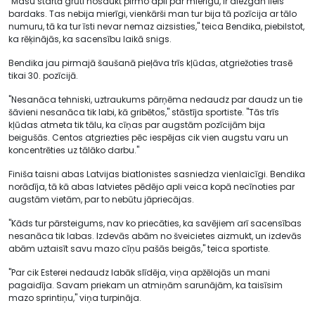
"Masu startā grūti nosaukt pirmo apli par mierīgu, ir diezgan liels
bardaks. Tas nebija mierīgi, vienkārši man tur bija tā pozīcija ar tālo
numuru, tā ka tur īsti nevar nemaz aizsisties," teica Bendika, piebilstot,
ka rēķinājās, ka sacensību laikā snigs.
Bendika jau pirmajā šaušanā pieļāva trīs kļūdas, atgriežoties trasē
tikai 30. pozīcijā.
"Nesanāca tehniski, uztraukums pārņēma nedaudz par daudz un tie
šāvieni nesanāca tik labi, kā gribētos," stāstīja sportiste. "Tās trīs
kļūdas atmeta tik tālu, ka cīņas par augstām pozīcijām bija
beigušās. Centos atgriezties pēc iespējas cik vien augstu varu un
koncentrēties uz tālāko darbu."
Finiša taisni abas Latvijas biatlonistes sasniedza vienlaicīgi. Bendika
norādīja, tā kā abas latvietes pēdējo apli veica kopā necīnoties par
augstām vietām, par to nebūtu jāpriecājas.
"Kāds tur pārsteigums, nav ko priecāties, ka savējiem arī sacensības
nesanāca tik labas. Izdevās abām no šveicietes aizmukt, un izdevās
abām uztaisīt savu mazo cīņu pašās beigās," teica sportiste.
"Par cik Esterei nedaudz labāk slīdēja, viņa apžēlojās un mani
pagaidīja. Savam priekam un atmiņām sarunājām, ka taisīsim
mazo sprintiņu," viņa turpināja.