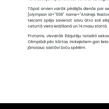
Tāpat arvien vairāk pēdējās dienās par sevi 
[olympian id="559" name="Andrejs Rastor
teicami spēja savienot savu ātro soli sl
ceturtā vieta iedzīšanā un 14.masu startā.
Protams, visvairāk līdzjutēju noteikti sekos
Olimpiādi pēc kārtas. Hokejistiem gan liela 
jānosauc sastāvi Soču spēlēm.