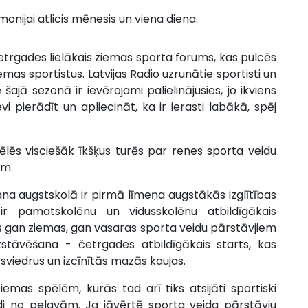
onijai atlicis mēnesis un viena diena.
četrgades lielākais ziemas sporta forums, kas pulcēs
s sportistus. Latvijas Radio uzrunātie sportisti un
šajā sezonā ir ievērojami palielinājusies, jo ikviens
i pierādīt un apliecināt, ka ir ierasti labākā, spēj
 spēlēs visciešāk īkšķus turēs par renes sporta veidu
em.
na augstskolā ir pirmā līmeņa augstākās izglītības
ir pamatskolēnu un vidusskolēnu atbildīgākais
s gan ziemas, gan vasaras sporta veidu pārstāvjiem
stāvēšana - četrgades atbildīgākais starts, kas
 sviedrus un izcīnītās mazās kaujas.
iemas spēlēm, kurās tad arī tiks atsijāti sportiski
audi no pelavām. Ja jāvērtē sporta veida pārstāvju