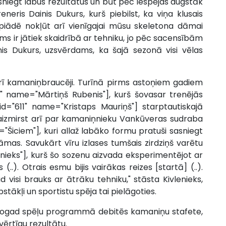
asniegt labus rezultātus un būt pēc iespējas augstāk
eneris Dainis Dukurs, kurš piebilst, ka viņa klusais
piādē nokļūt arī vienīgajai mūsu skeletona dāmai
 Mums ir jātiek skaidrībā ar tehniku, jo pēc sacensībām
inis Dukurs, uzsvērdams, ka šajā sezonā visi vēlas
arī kamaniņbraucēji. Turīnā pirms astoņiem gadiem
" name="Mārtiņš Rubenis"], kurš šovasar trenējās
="611" name="Kristaps Mauriņš"] starptautiskajā
aizmirst arī par kamaniņnieku Vankūveras sudraba
"Šiciem"], kuri allaž labāko formu pratuši sasniegt
dāmas. Savukārt vīru izlases tumšais zirdziņš varētu
nieks"], kurš šo sozenu aizvada eksperimentējot ar
..). Otrais esmu bijis vairākas reizes [startā] (..).
 visi brauks ar ātrāku tehniku," stāsta Kivlenieks,
stākļi un sportistu spēja tai pielāgoties.
a šogad spēļu programmā debitēs kamaniņu stafete,
vērtīgu rezultātu.