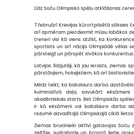
Līdz Soču Olimpisko spēļu atklāšanas cerem
7.februārī Krievijas kūrortpilsētā sāksies 
arī apmēram piecdesmit mūsu labākos ziema
treneri visi kā viens atzīst, ka konkurence 
sportists un arī nācija Olimpiādē vēlas sev
pārsteigt un pārspēt sīvākos konkurentus.
Latvijas līdzjutēji, kā jau ierasts, ziemas
pārstāvjiem, hokejistiem, kā arī biatlonisti
Mēdz teikt, ka bakalaura darba aizstāvēša
kulminatīvā daļa, savukārt eksāmeni 
akadēmiskais starts. Bet Olimpiskās spēle
ir kā eksāmeni vai bakalaura darba aiz
rezumē aizvadītajā Olimpiskajā ciklā lietos
Ziemas bruņinieki aktīvi gatavojas Soču z
zeltītie, sudrabotie un bronzā lietie gr