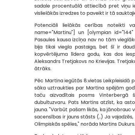
sadale procentuālā attiecībā pret viņu i
vislielākās izredzes to paveikt ir tā saukt
Potenciāli lielākās cerības noteikti v
name="Martinu"] un [olympian id="144
Pasaules kausa izcīņa nav no tām vieglākajā
bija tikai viegla pastaiga, bet šī ir da
kopvērtējuma līdera godu, kas dos iesp
Aleksandrs Tretjakovs no Krievijas. Tretjako
ātrāks.
Pēc Martina iegūtās 8.vietas Leikpleisidā p
sāka uztraukties par Martina spējām godī
taču aizvadītais posms Vinterbergā šau
dubultuzvaru. Pats Martins atzīst, ka astot
jauna. "Varbūt pašam likās, ka jānobrauc v
sacensības ir jauns stāsts (..) Ja vajadzēs
Olimpiskās spēles," norāda Martins Dukurs