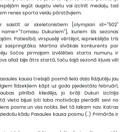
espējām iegūt augstu vietu vai izcīnīt medaļu, tad
ajiem renes sporta veidu pārstāvjiem.
ar saistīt ar skeletonistiem [olympian id="502"
" name="Tomasu Dukuriem"], kuriem šīs sezonas
m. Patiesībā, virspusēji vērtējot, iepriekšējās trīs
udz saspringtāka. Martina sīvākais konkurents par
ēju Sočos pirmajam izvēlēties starta numuru, ir
vs allaž bijis ātrs startā, taču šajā sezonā kļuvis vēl
asaules kausa trešajā posmā liela daļa līdzjutēju jau
giem līdzekļiem kāpt uz goda pjedestāla februārī,
bas pilnībā kliedēja, jo brāļi Dukuri izcīnīja
ā vieta bijusi ļoti laba motivācija pierādīt sevi no
iens posms un viss notiks. Bet tā laikam nav. Katras
, ziedošu kādu Pasaules kausa posmu (..) Primārās ir
.