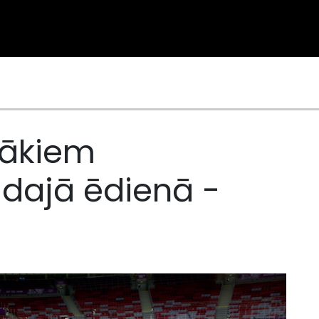
rākiem
ldajā ēdienā -