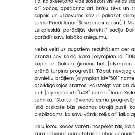
To, ka skeletona vidē šosezon visi vēlas s
arī Sočos, apstiprina arī brāļu tēvs un tr
sapnis un uzdevums sev ir palīdzēt Olim
Leldei Priedulēnai. "Šī sezona ir īpaša(..).
Leikplesidā parādījās defekti," sacīja Da
parādīt savu labāko sniegumu.
Neba velti uz augstiem rezultātiem cer 
bronzu sev kaklā kāra [olympian id="108
kopā ar Dukuru ģimeni, bet [olympian id
arēnā turpina progresēt. Tāpat nevajag 
divnieku brāļiem [olympian id="501" name=
atbildīgākajos startos. Pārsteigt var arī 
būt [olympian id="548" name="Inārs Kivle
tehniku. "Starta rāvienos esmu progresējis (
Īstā atskaite būs sezonas otrajā pusē, kad
piebilzdams, ka savu vārdu teiks arī laika ap
Lielu lomu Sočos varētu nospēlēt tas, k
kurā Latvijai ir pamatotas cerības uz augst