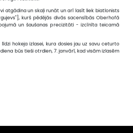
atgādina un skaļi runāt un arī lasīt liek biatlonists
gujevs"], kurš pēdējās divās sacensībās Oberhofā
ēpojumā un šaušanas precizitāti - izcīnīta teicamā
 līdzi hokeja izlasei, kura dosies jau uz savu ceturto
diena būs tieši otrdien, 7. janvārī, kad visām izlasēm