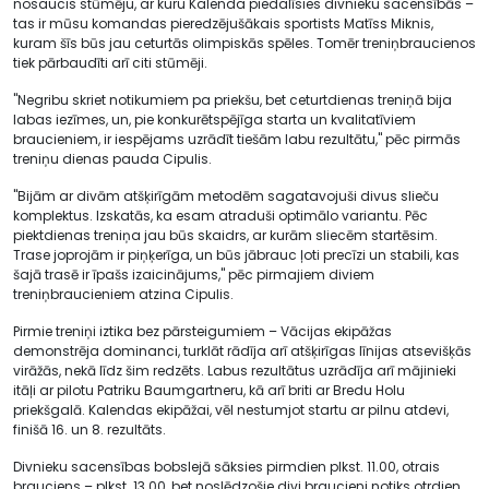
nosaucis stūmēju, ar kuru Kalenda piedalīsies divnieku sacensībās –
tas ir mūsu komandas pieredzējušākais sportists Matīss Miknis,
kuram šīs būs jau ceturtās olimpiskās spēles. Tomēr treniņbraucienos
tiek pārbaudīti arī citi stūmēji.
"Negribu skriet notikumiem pa priekšu, bet ceturtdienas treniņā bija
labas iezīmes, un, pie konkurētspējīga starta un kvalitatīviem
braucieniem, ir iespējams uzrādīt tiešām labu rezultātu," pēc pirmās
treniņu dienas pauda Cipulis.
"Bijām ar divām atšķirīgām metodēm sagatavojuši divus slieču
komplektus. Izskatās, ka esam atraduši optimālo variantu. Pēc
piektdienas treniņa jau būs skaidrs, ar kurām sliecēm startēsim.
Trase joprojām ir piņķerīga, un būs jābrauc ļoti precīzi un stabili, kas
šajā trasē ir īpašs izaicinājums," pēc pirmajiem diviem
treniņbraucieniem atzina Cipulis.
Pirmie treniņi iztika bez pārsteigumiem – Vācijas ekipāžas
demonstrēja dominanci, turklāt rādīja arī atšķirīgas līnijas atsevišķās
virāžās, nekā līdz šim redzēts. Labus rezultātus uzrādīja arī mājinieki
itāļi ar pilotu Patriku Baumgartneru, kā arī briti ar Bredu Holu
priekšgalā. Kalendas ekipāžai, vēl nestumjot startu ar pilnu atdevi,
finišā 16. un 8. rezultāts.
Divnieku sacensības bobslejā sāksies pirmdien plkst. 11.00, otrais
brauciens – plkst. 13.00, bet noslēdzošie divi braucieni notiks otrdien