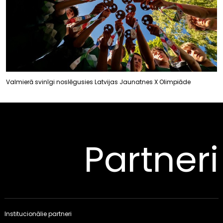
Valmierā svinīgi noslēgusies Latvijas Jaunatnes X Olimpiāde
Partneri
Institucionālie partneri