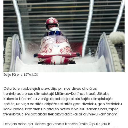
Edijs Pālens, LETA, LOK
Ceturtdien bobslejisti aizvadīja pirmos divus oficiālos
treniņbraucienus olimpiskajā Milānas–Kortīnas trasē. Jēkabs
Kalenda būs mūsu vienīgais bobsleja pilots šajās olimpiskajās
spēlēs, un viņa vadītās ekipāžas startēs gan divnieku, gan četrinieku
konkurencē. Pirmdien un otrdien notiks divnieku sacensības, tāpēc
treniņbraucieni patlaban tiek aizvadīti tikai ar divnieku kamanām.
Latvijas bobsleja izlases galvenais treneris Emīls Cipulis jau ir