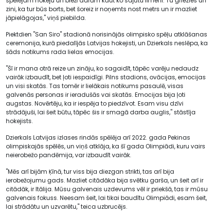
spēlējam hokeju un bieži darām kaut ko sajūtu līmenī. Tu griezies un
zini, ka tur būs borts, bet šoreiz ir noņemts nost metrs un ir mazliet
jāpielāgojas," viņš piebilda.
Piektdien "San Siro" stadionā norisinājās olimpisko spēļu atklāšanas
ceremonija, kurā piedalījās Latvijas hokejisti, un Dzierkals neslēpa, ka
šāds notikums rada lielas emocijas.
"Šī ir mana otrā reize un zināju, ko sagaidīt, tāpēc varēju nedaudz
vairāk izbaudīt, bet ļoti iespaidīgi. Pilns stadions, ovācijas, emocijas
un visi skatās. Tas tomēr ir lielākais notikums pasaulē, visas
galvenās personas ir ieradušās vai skatās. Emocijas bija ļoti
augstas. Novērtēju, ka ir iespēja to piedzīvot. Esam visu dzīvi
strādājuši, lai šeit būtu, tāpēc šis ir smagā darba auglis," stāstīja
hokejists.
Dzierkals Latvijas izlases rindās spēlēja arī 2022. gada Pekinas
olimpiskajās spēlēs, un viņš atklāja, ka šī gada Olimpiādi, kuru vairs
neierobežo pandēmija, var izbaudīt vairāk.
"Mēs arī bijām Ķīnā, tur viss bija diezgan strikti, tas arī bija
ierobežojumu gads. Mazliet citādāka bija svētku garša, un šeit arī ir
citādāk, ir Itālija. Mūsu galvenais uzdevums vēl ir priekšā, tas ir mūsu
galvenais fokuss. Neesam šeit, lai tikai baudītu Olimpiādi, esam šeit,
lai strādātu un uzvarētu," teica uzbrucējs.