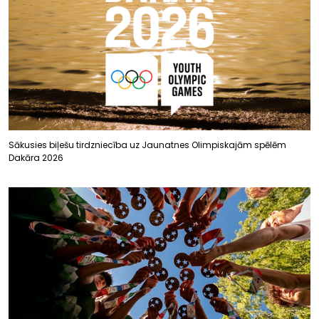
Sākusies biļešu tirdzniecība uz Jaunatnes Olimpiskajām spēlēm
Dakāra 2026