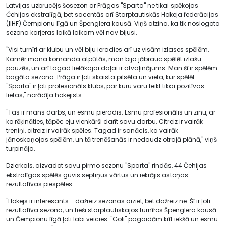
Latvijas uzbrucējs šosezon ar Prāgas "Sparta" ne tikai spēkojas
Čehijas ekstralīgā, bet sacentās arī Starptautiskās Hokeja federācijas
(IIHF) Čempionu līgā un Špenglera kausā. Viņš atzina, ka tik noslogota
sezona karjeras laikā laikam vēl nav bijusi.
"Visi turnīri ar klubu un vēl biju ieradies arī uz visām izlases spēlēm.
Kamēr mana komanda atpūtās, man bija jābrauc spēlēt izlašu
pauzēs, un arī tagad lielākajai daļai ir atvaļinājums. Man šī ir spēlēm
bagāta sezona. Prāga ir ļoti skaista pilsēta un vieta, kur spēlēt.
"Sparta" ir ļoti profesionāls klubs, par kuru varu teikt tikai pozitīvas
lietas," norādīja hokejists.
"Tas ir mans darbs, un esmu pieradis. Esmu profesionālis un zinu, ar
ko rēķināties, tāpēc eju vienkārši darīt savu darbu. Citreiz ir vairāk
treniņi, citreiz ir vairāk spēles. Tagad ir sanācis, ka vairāk
jānoskaņojas spēlēm, un tā trenēšanās ir nedaudz otrajā plānā," viņš
turpināja.
Dzierkals, aizvadot savu pirmo sezonu "Sparta" rindās, 44 Čehijas
ekstralīgas spēlēs guvis septiņus vārtus un iekrājis astoņas
rezultatīvas piespēles.
"Hokejs ir interesants - dažreiz sezonas aiziet, bet dažreiz ne. Šī ir ļoti
rezultatīva sezona, un tieši starptautiskajos turnīros Špenglera kausā
un Čempionu līgā ļoti labi veicies. "Goli" pagaidām krīt iekšā un esmu