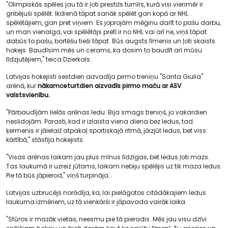
"Olimpiskās spēles jau tā ir ļoti prestižs turnīrs, kurā visi vienmēr ir
gribējuši spēlēt. Ikdienā tāpat sanāk spēlēt gan kopā ar NHL
spēlētājiem, gan pret viņiem. Es joprojām mēģinu darīt to pašu darbu,
un man vienalga, vai spēlētājs pretī ir no NHL vai arī ne, viņš tāpat
dabūs to pašu, bortēšu tieši tāpat. Būs augsts līmenis un ļoti skaists
hokejs. Baudīsim mēs un cerams, ka dosim to baudīt arī mūsu
līdzjutējiem," teica Dzierkals.
Latvijas hokejisti sestdien aizvadīja pirmo treniņu "Santa Giulia"
arēnā, kur
nākamceturtdien aizvadīs pirmo maču ar ASV
valstsvienību.
"Pārbaudījām lielās arēnas ledu. Bija smags treniņš, jo vakardien
neslidojām. Parasti, kad ir izlaista viena diena bez ledus, tad
ķermenis ir jāielaiž atpakaļ sportiskajā ritmā, jāizjūt ledus, bet viss
kārtībā," stāstīja hokejists.
"Visas arēnas laikam jau plus mīnus līdzīgas, bet ledus ļoti mazs.
Tas laukumā ir uzreiz jūtams, laikam nebiju spēlējis uz tik maza ledus.
Pie tā būs jāpierod," viņš turpināja.
Latvijas uzbrucējs norādīja, ka, lai pielāgotos citādākajiem ledus
laukuma izmēriem, uz tā vienkārši ir jāpavada vairāk laika.
"Stūros ir mazāk vietas, neesmu pie tā pieradis. Mēs jau visu dzīvi