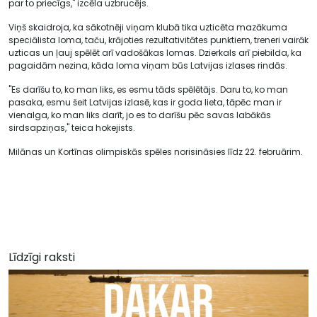
par to priecīgs," izcēla uzbrucējs.
Viņš skaidroja, ka sākotnēji viņam klubā tika uzticēta mazākuma
speciālista loma, taču, krājoties rezultativitātes punktiem, treneri vairāk
uzticas un ļauj spēlēt arī vadošākas lomas. Dzierkals arī piebilda, ka
pagaidām nezina, kāda loma viņam būs Latvijas izlases rindās.
"Es darīšu to, ko man liks, es esmu tāds spēlētājs. Daru to, ko man
pasaka, esmu šeit Latvijas izlasē, kas ir goda lieta, tāpēc man ir
vienalga, ko man liks darīt, jo es to darīšu pēc savas labākās
sirdsapziņas," teica hokejists.
Milānas un Kortīnas olimpiskās spēles norisināsies līdz 22. februārim.
Līdzīgi raksti