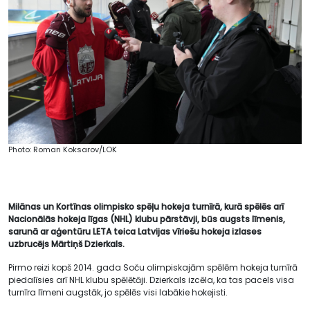
Photo: Roman Koksarov/LOK
Milānas un Kortīnas olimpisko spēļu hokeja turnīrā, kurā spēlēs arī
Nacionālās hokeja līgas (NHL) klubu pārstāvji, būs augsts līmenis,
sarunā ar aģentūru LETA teica Latvijas vīriešu hokeja izlases
uzbrucējs Mārtiņš Dzierkals.
Pirmo reizi kopš 2014. gada Soču olimpiskajām spēlēm hokeja turnīrā
piedalīsies arī NHL klubu spēlētāji. Dzierkals izcēla, ka tas pacels visa
turnīra līmeni augstāk, jo spēlēs visi labākie hokejisti.