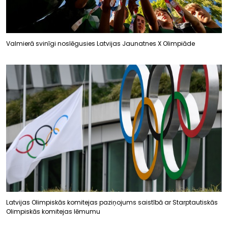
Valmierā svinīgi noslēgusies Latvijas Jaunatnes X Olimpiāde
Latvijas Olimpiskās komitejas paziņojums saistībā ar Starptautiskās
Olimpiskās komitejas lēmumu