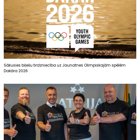
Sākusies biļešu tirdzniecība uz Jaunatnes Olimpiskajām spēlēm
Dakāra 2026