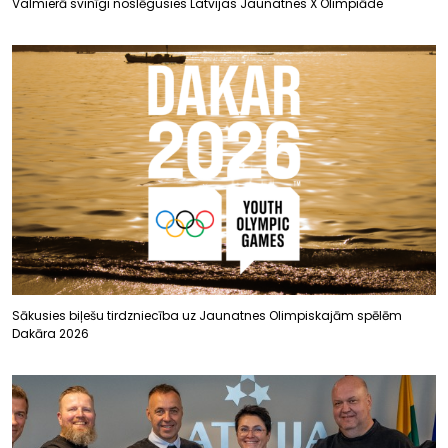
Valmierā svinīgi noslēgusies Latvijas Jaunatnes X Olimpiāde
Sākusies biļešu tirdzniecība uz Jaunatnes Olimpiskajām spēlēm
Dakāra 2026