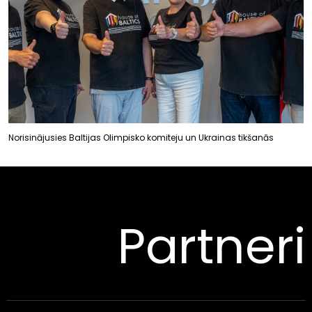
Norisinājusies Baltijas Olimpisko komiteju un Ukrainas tikšanās
Partneri