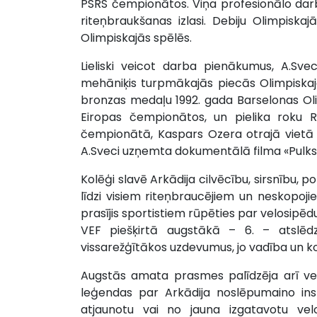
PSRS čempionātos. Viņa profesionālo darb
riteņbraukšanas izlasi. Debiju Olimpiska
Olimpiskajās spēlēs.
Lieliski veicot darba pienākumus, A.Sve
mehāniķis turpmākajās piecās Olimpiskaj
bronzas medaļu 1992. gada Barselonas Oli
Eiropas čempionātos, un pielika roku 
čempionātā, Kaspars Ozera otrajā vietā
A.Sveci uzņemta dokumentālā filma «Pulks
Kolēģi slavē Arkādija cilvēcību, sirsnību, po
līdzi visiem riteņbraucējiem un neskopoj
prasījis sportistiem rūpēties par velosipēd
VEF piešķirtā augstākā – 6. – atslēdzn
vissarežģītākos uzdevumus, jo vadība un kolē
Augstās amata prasmes palīdzēja arī vel
leģendas par Arkādija noslēpumaino inst
atjaunotu vai no jauna izgatavotu vel