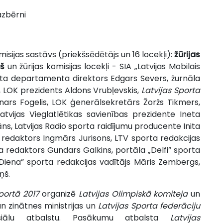
azbērni
misijas sastāvs (priekšsēdētājs un 16 locekļi):
žūrijas
ņš
un žūrijas komisijas locekļi - SIA „Latvijas Mobilais
orta departamenta direktors Edgars Severs, žurnāla
, LOK prezidents Aldons Vrubļevskis,
Latvijas Sporta
nars Fogelis, LOK ģenerālsekretārs Žoržs Tikmers,
atvijas Vieglatlētikas savienības prezidente Ineta
āns, Latvijas Radio sporta raidījumu producente Inita
 redaktors Ingmārs Jurisons, LTV sporta redakcijas
a redaktors Gundars Galkins, portāla „Delfi” sporta
 „Diena” sporta redakcijas vadītājs Māris Zembergs,
ņš.
portā 2017
organizē
Latvijas Olimpiskā komiteja
un
un zinātnes ministrijas un
Latvijas Sporta federāciju
iālu atbalstu. Pasākumu atbalsta
Latvijas