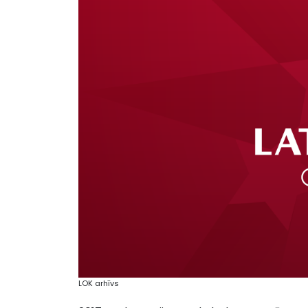
LOK arhīvs