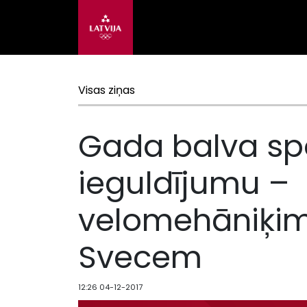
Visas ziņas
Gada balva sp
ieguldījumu –
velomehāniķim
Svecem
12:26 04-12-2017