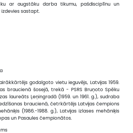
lvēku ar augstāku darba tikumu, pašdisciplīnu un
 izdevies sastapt.
ja
rākkārtējs godalgoto vietu ieguvējs, Latvijas 1959.
s braucienā šosejā, trekā - PSRS Bruņoto Spēku
s laureāts Ļeņingradā (1959. un 1961. g.), sudraba
iedzīšanas braucienā, četrkārtējs Latvijas čempions
hāniķis (1986.-1988. g.), Latvijas izlases mehāniķis
ropas un Pasaules čempionātos.
kums