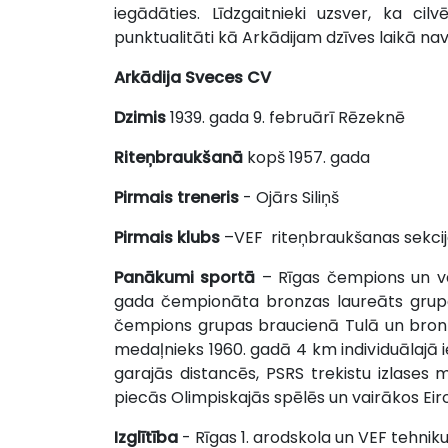
iegādāties. Līdzgaitnieki uzsver, ka ci
punktualitāti kā Arkādijam dzīves laikā nav
Arkādija Sveces CV
Dzimis
1939. gada 9. februārī Rēzeknē
Riteņbraukšanā
kopš 1957. gada
Pirmais treneris
- Ojārs Siliņš
Pirmais klubs
–VEF riteņbraukšanas sekci
Panākumi sportā
– Rīgas čempions un vai
gada čempionāta bronzas laureāts grupa
čempions grupas braucienā Tulā un bronza
medaļnieks 1960. gadā 4 km individuālajā 
garajās distancēs, PSRS trekistu izlases me
piecās Olimpiskajās spēlēs un vairākos Ei
Izglītība
- Rīgas 1. arodskola un VEF tehni