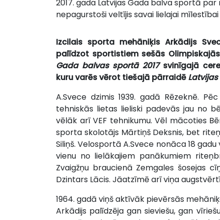
2017. gada Latvijas Gada balva sportā par m
nepagurstoši veltījis savai lielajai mīlestība
Izcilais sporta mehāniķis Arkādijs Sve
palīdzot sportistiem sešās Olimpiskajā
Gada balvas sportā 2017
svinīgajā cere
kuru varēs vērot tiešajā pārraidē
Latvijas
A.Svece dzimis 1939. gadā Rēzeknē. Pēc
tehniskās lietas lieliski padevās jau no b
vēlāk arī VEF tehnikumu. Vēl mācoties Bērzg
sporta skolotājs Mārtiņš Deksnis, bet riteņ
Siliņš. Velosportā A.Svece nonāca 18 gadu 
vienu no lielākajiem panākumiem riteņb
Zvaigžņu braucienā Zemgales šosejas cīņ
Dzintars Lācis. Jāatzīmē arī viņa augstvēr
1964. gadā viņš aktīvāk pievērsās mehāni
Arkādijs palīdzēja gan sieviešu, gan vī