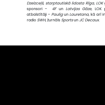
Dzelzceļš
,
starptautiskā lidosta Rīga, LOK
sponsori –
4F
un
Latvijas Gāze,
LOK p
atbalstītāji –
Paulig
un
Lauretana
, kā arī 
radio
SWH
, žurnāls
Sports
un
JC Decaux
.