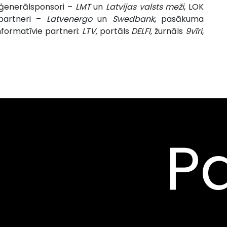
ģenerālsponsori –
LMT
un
Latvijas valsts meži
, LOK
artneri –
Latvenergo
un
Swedbank
, pasākuma
informatīvie partneri:
LTV,
portāls
DELFI,
žurnāls
9vīri
,
Pa