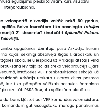
ūža ieguldījumu piešķirta vīram, kurš visu dzīvi
i – riteņbraukšanai.
ce velosportā aizvadījis vairāk nekā 60 gadus,
s spēlēs. Balva laureātam tiks pasniegta
Latvijas
monijā 21. decembrī kinoteātrī
Splendid Palace
,
 Televīzijā
.
 zinību apgūšanas dzimtajā pusē Arkādijs, kuram
ērna kājas, sekmīgi absolvēja Rīgas 1. arodskolu un
ales skolā, lielu iespaidu uz Arkādiju atstājis viņa
braukšanā ievirzīja izcilais treka velobraucējs Ojārs
vecumā, iestājoties VEF riteņbraukšanas sekcijā. Kā
raukšanā Arkādijs uzskata uzvaras divos posmos
ā, kur tika pārspēts vēlākais pasaules čempions
tīgie rezultāti PSRS Bruņoto spēku čempionātos.
ķa darbam, kļūstot par VEF komandas velomeistaru.
riešu komandām gūt visaugstākā mēroga panākumus