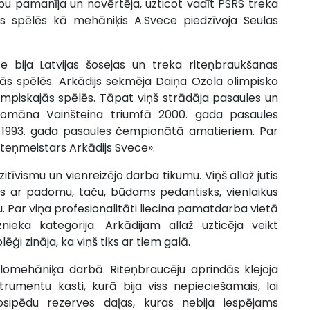
u pamanīja un novērtēja, uzticot vadīt PSRS treka
jās spēlēs kā mehāniķis A.Svece piedzīvoja Seulas
ce bija Latvijas šosejas un treka riteņbraukšanas
ās spēlēs. Arkādijs sekmēja Daiņa Ozola olimpisko
mpiskajās spēlēs. Tāpat viņš strādāja pasaules un
Romāna Vainšteina triumfā 2000. gada pasaules
 1993. gada pasaules čempionātā amatieriem. Par
teņmeistars Arkādijs Svece».
zitīvismu un vienreizējo darba tikumu. Viņš allaž jutis
ies ar padomu, taču, būdams pedantisks, vienlaikus
u. Par viņa profesionalitāti liecina pamatdarba vietā
ieka kategorija. Arkādijam allaž uzticēja veikt
ģi zināja, ka viņš tiks ar tiem galā.
omehāniķa darbā. Riteņbraucēju aprindās klejoja
rumentu kasti, kurā bija viss nepieciešamais, lai
osipēdu rezerves daļas, kuras nebija iespējams