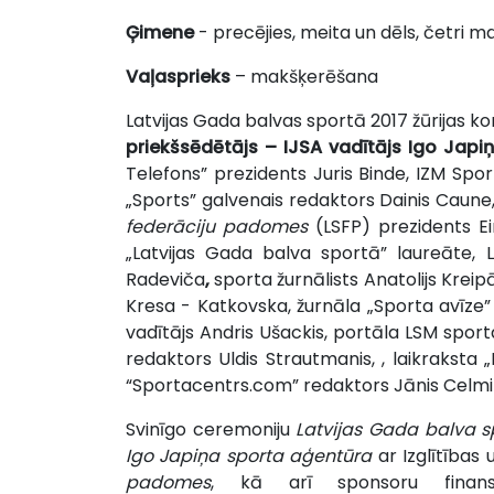
Ģimene
- precējies, meita un dēls, četri m
Vaļasprieks
– makšķerēšana
Latvijas Gada balvas sportā 2017 žūrijas ko
priekšsēdētājs – IJSA vadītājs Igo Japi
Telefons” prezidents Juris Binde, IZM Sp
„Sports” galvenais redaktors Dainis Caune
federāciju padomes
(LSFP) prezidents Ei
„Latvijas Gada balva sportā” laureāte, L
Radeviča
,
sporta žurnālists Anatolijs Kreip
Kresa - Katkovska, žurnāla „Sporta avīze”
vadītājs Andris Ušackis, portāla LSM sport
redaktors Uldis Strautmanis, , laikraksta
“Sportacentrs.com” redaktors Jānis Celmi
Svinīgo ceremoniju
Latvijas Gada balva s
Igo Japiņa sporta aģentūra
ar Izglītības 
padomes
, kā arī sponsoru finans