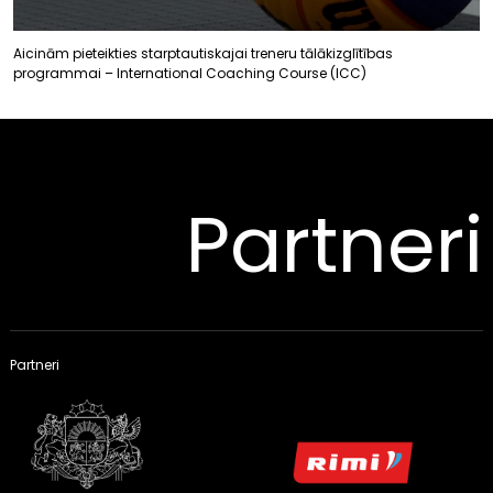
Aicinām pieteikties starptautiskajai treneru tālākizglītības
programmai – International Coaching Course (ICC)
Partneri
Partneri