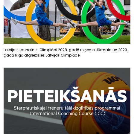
Latvijas Jaunatnes Olimpiādi 2028. gadā uzņems Jūrmala un 2029.
gadā Rīgā atgriezīsies Latvijas Olimpiāde