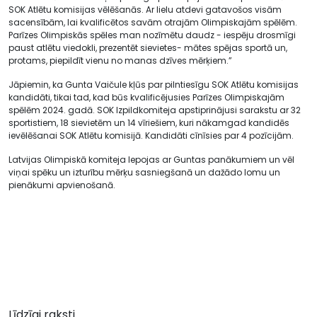
SOK Atlētu komisijas vēlēšanās. Ar lielu atdevi gatavošos visām
sacensībām, lai kvalificētos savām otrajām Olimpiskajām spēlēm.
Parīzes Olimpiskās spēles man nozīmētu daudz - iespēju drosmīgi
paust atlētu viedokli, prezentēt sievietes- mātes spējas sportā un,
protams, piepildīt vienu no manas dzīves mērķiem.”
Jāpiemin, ka Gunta Vaičule kļūs par pilntiesīgu SOK Atlētu komisijas
kandidāti, tikai tad, kad būs kvalificējusies Parīzes Olimpiskajām
spēlēm 2024. gadā. SOK Izpildkomiteja apstiprinājusi sarakstu ar 32
sportistiem, 18 sievietēm un 14 vīriešiem, kuri nākamgad kandidēs
ievēlēšanai SOK Atlētu komisijā. Kandidāti cīnīsies par 4 pozīcijām.
Latvijas Olimpiskā komiteja lepojas ar Guntas panākumiem un vēl
viņai spēku un izturību mērķu sasniegšanā un dažādo lomu un
pienākumi apvienošanā.
Līdzīgi raksti