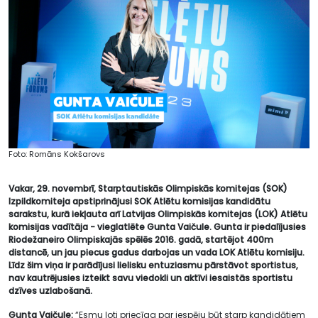
Foto: Romāns Kokšarovs
Vakar, 29. novembrī, Starptautiskās Olimpiskās komitejas (SOK)
Izpildkomiteja apstiprinājusi SOK Atlētu komisijas kandidātu
sarakstu, kurā iekļauta arī Latvijas Olimpiskās komitejas (LOK) Atlētu
komisijas vadītāja - vieglatlēte Gunta Vaičule. Gunta ir piedalījusies
Riodežaneiro Olimpiskajās spēlēs 2016. gadā, startējot 400m
distancē, un jau piecus gadus darbojas un vada LOK Atlētu komisiju.
Līdz šim viņa ir parādījusi lielisku entuziasmu pārstāvot sportistus,
nav kautrējusies izteikt savu viedokli un aktīvi iesaistās sportistu
dzīves uzlabošanā.
Gunta Vaičule:
“Esmu ļoti priecīga par iespēju būt starp kandidātiem