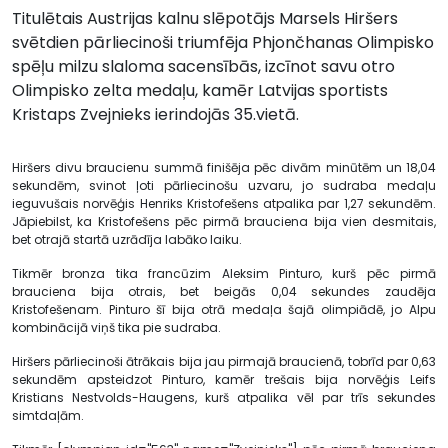
Titulētais Austrijas kalnu slēpotājs Marsels Hiršers
svētdien pārliecinoši triumfēja Phjončhanas Olimpisko
spēļu milzu slaloma sacensībās, izcīnot savu otro
Olimpisko zelta medaļu, kamēr Latvijas sportists
Kristaps Zvejnieks ierindojās 35.vietā.
Hiršers divu braucienu summā finišēja pēc divām minūtēm un 18,04
sekundēm, svinot ļoti pārliecinošu uzvaru, jo sudraba medaļu
ieguvušais norvēģis Henriks Kristofešens atpalika par 1,27 sekundēm.
Jāpiebilst, ka Kristofešens pēc pirmā brauciena bija vien desmitais,
bet otrajā startā uzrādīja labāko laiku.
Tikmēr bronza tika francūzim Aleksim Pinturo, kurš pēc pirmā
brauciena bija otrais, bet beigās 0,04 sekundes zaudēja
Kristofešenam. Pinturo šī bija otrā medaļa šajā olimpiādē, jo Alpu
kombinācijā viņš tika pie sudraba.
Hiršers pārliecinoši ātrākais bija jau pirmajā braucienā, tobrīd par 0,63
sekundēm apsteidzot Pinturo, kamēr trešais bija norvēģis Leifs
Kristians Nestvolds-Haugens, kurš atpalika vēl par trīs sekundes
simtdaļām.