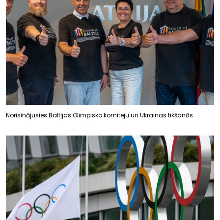
Norisinājusies Baltijas Olimpisko komiteju un Ukrainas tikšanās