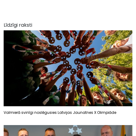
Līdzīgi raksti
Valmierā svinīgi noslēgusies Latvijas Jaunatnes X Olimpiāde