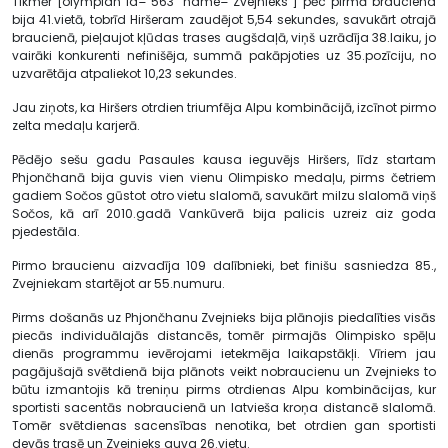
Tikmēr [olympian id="563" name="Zvejnieks"] pēc pirmā brauciena
bija 41.vietā, tobrīd Hiršeram zaudējot 5,54 sekundes, savukārt otrajā
braucienā, pieļaujot kļūdas trases augšdaļā, viņš uzrādīja 38.laiku, jo
vairāki konkurenti nefinišēja, summā pakāpjoties uz 35.pozīciju, no
uzvarētāja atpaliekot 10,23 sekundes.
Jau ziņots, ka Hiršers otrdien triumfēja Alpu kombinācijā, izcīnot pirmo
zelta medaļu karjerā.
Pēdējo sešu gadu Pasaules kausa ieguvējs Hiršers, līdz startam
Phjončhanā bija guvis vien vienu Olimpisko medaļu, pirms četriem
gadiem Sočos gūstot otro vietu slalomā, savukārt milzu slalomā viņš
Sočos, kā arī 2010.gadā Vankūverā bija palicis uzreiz aiz goda
pjedestāla.
Pirmo braucienu aizvadīja 109 dalībnieki, bet finišu sasniedza 85.,
Zvejniekam startējot ar 55.numuru.
Pirms došanās uz Phjončhanu Zvejnieks bija plānojis piedalīties visās
piecās individuālajās distancēs, tomēr pirmajās Olimpisko spēļu
dienās programmu ievērojami ietekmēja laikapstākļi. Vīriem jau
pagājušajā svētdienā bija plānots veikt nobraucienu un Zvejnieks to
būtu izmantojis kā treniņu pirms otrdienas Alpu kombinācijas, kur
sportisti sacentās nobraucienā un latvieša kroņa distancē slalomā.
Tomēr svētdienas sacensības nenotika, bet otrdien gan sportisti
devās trasē un Zvejnieks guva 26.vietu.