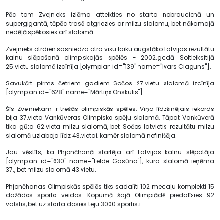
Pēc tam Zvejnieks izlēma atteikties no starta nobraucienā un
supergigantā, tāpēc trasē atgriezies ar milzu slalomu, bet nākamajā
nedēļā spēkosies arī slalomā.
Zvejnieks otrdien sasniedza otro visu laiku augstāko Latvijas rezultātu
kalnu slēpošanā olimpiskajās spēlēs - 2002.gadā Soltleiksitijā
25.vietu slalomā izcīnīja [olympian id="139" name="Ivars Ciaguns"].
Savukārt pirms četriem gadiem Sočos 27.vietu slalomā izcīnīja
[olympian id="628" name="Mārtiņš Onskulis"].
Šīs Zvejniekam ir trešās olimpiskās spēles. Viņa līdzšinējais rekords
bija 37.vieta Vankūveras Olimpisko spēļu slalomā. Tāpat Vankūverā
tika gūta 62.vieta milzu slalomā, bet Sočos latvietis rezultātu milzu
slalomā uzlaboja līdz 43.vietai, kamēr slalomā nefinišēja.
Jau vēstīts, ka Phjončhanā startēja arī Latvijas kalnu slēpotāja
[olympian id="630" name="Lelde Gasūna"], kura slalomā ieņēma
37., bet milzu slalomā 43.vietu.
Phjončhanas Olimpiskās spēlēs tiks sadalīti 102 medaļu komplekti 15
dažādos sporta veidos. Kopumā šajā Olimpiādē piedalīsies 92
valstis, bet uz starta dosies teju 3000 sportisti.