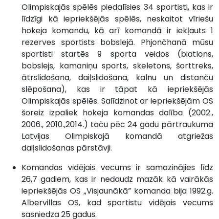
Olimpiskajās spēlēs piedalīsies 34 sportisti, kas ir
līdzīgi kā iepriekšējās spēlēs, neskaitot vīriešu
hokeja komandu, kā arī komandā ir iekļauts 1
rezerves sportists bobslejā. Phjončhanā mūsu
sportisti startēs 9 sporta veidos (biatlons,
bobslejs, kamaniņu sports, skeletons, šorttreks,
ātrslidošana, daiļslidošana, kalnu un distanču
slēpošana), kas ir tāpat kā iepriekšējās
Olimpiskajās spēlēs. Salīdzinot ar iepriekšējām OS
šoreiz izpaliek hokeja komandas dalība (2002.,
2006., 2010.,2014.) taču pēc 24 gadu pārtraukuma
Latvijas Olimpiskajā komandā atgriežas
daiļslidošanas pārstāvji.
Komandas vidējais vecums ir samazinājies līdz
26,7 gadiem, kas ir nedaudz mazāk kā vairākās
iepriekšējās OS „Visjaunākā” komanda bija 1992.g.
Albervillas OS, kad sportistu vidējais vecums
sasniedza 25 gadus.