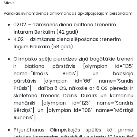
Silovs.
Vairākas svinamdienas arī komandas apkalpojošajam personālam:
02.02. – dzimšanas diena biatlona trenerim
Intaram Berkulim (42 gadi)
4.02. – dzimšanas diena slēpošanas trenerim
Ingum Eidukam (58 gadi)
Olimpisko spēļu pieredzes ziņā bagātākie treneri
ir biatlona pārstāvis [olympian id="135"
name="Ilmārs Bricis"] un bobsleja
pārstāvis [olympian id="66" name="Sandis
Prūsis"] – dalība 8 OS, nākošie ar 6 OS pieredzi ir
skeletona treneris Dainis Dukurs un kamaniņu
mehāniķi [olympian id="123" name="Sandris
Bērziņš"] un [olympian id="108" name="Mārtiņš
Rubenis"].
Phjončhanas Olimpiskajās spēlēs kā pirmie