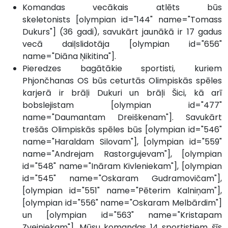
Komandas vecākais atlēts būs
skeletonists [olympian id="144" name="Tomass
Dukurs"] (36 gadi), savukārt jaunākā ir 17 gadus
vecā daiļslidotāja [olympian id="656"
name="Diāna Ņikitina"].
Pieredzes bagātākie sportisti, kuriem
Phjončhanas OS būs ceturtās Olimpiskās spēles
karjerā ir brāļi Dukuri un brāļi Šici, kā arī
bobslejistam [olympian id="477"
name="Daumantam Dreiškenam"]. Savukārt
trešās Olimpiskās spēles būs [olympian id="546"
name="Haraldam Silovam"], [olympian id="559"
name="Andrejam Rastorgujevam"], [olympian
id="548" name="Ināram Kivleniekam"], [olympian
id="545" name="Oskaram Gudramovičam"],
[olympian id="551" name="Pēterim Kalniņam"],
[olympian id="556" name="Oskaram Melbārdim"]
un [olympian id="563" name="Kristapam
Zvejniekam"]. Mūsu komandas 14 sportistiem šīs