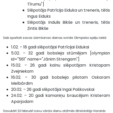
Tīrumu"]
Slēpotāja Patrīcija Eiduka un treneris, tētis
Ingus Eiduks
Slēpotājs Indulis Bikše un treneris, tētis
Zintis Bikše
Seši sportisti savas dzimšanas dienas svinēs Olimpisko spēļu laikā:
1.02. – 18 gadi slēpotājai Patrīcijai Eidukai
5.02. – 32 gadi bobsleja stūmējam [olympian
id="561" name="Jānim Strengam"]
15.02. – 26 gadi kalnu slēpotājam Kristapam
Zvejniekam
16.02. – 30 gadi bobsleja pilotam Oskaram
Melbārdim
20.02. – 26 gadi slēpotājai Ingai Paškovskai
24.02. – 20 gadi kamaniņu braucējam Kristeram
Aparjodam
Savukārt 23.februārī savu vārda dienu atzīmēs ātrslidotājs Haralds