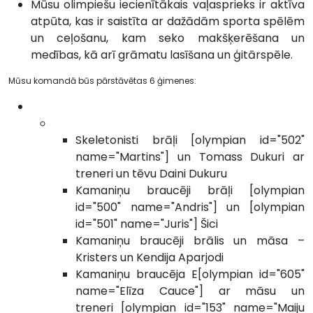
Mūsu olimpiešu iecienītākais vaļasprieks ir aktīva
atpūta, kas ir saistīta ar dažādām sporta spēlēm
un ceļošanu, kam seko makšķerēšana un
medības, kā arī grāmatu lasīšana un ģitārspēle.
Mūsu komandā būs pārstāvētas 6 ģimenes:
Skeletonisti brāļi [olympian id="502"
name="Martins"] un Tomass Dukuri ar
treneri un tēvu Daini Dukuru
Kamaniņu braucēji brāļi [olympian
id="500" name="Andris"] un [olympian
id="501" name="Juris"] Šici
Kamaniņu braucēji brālis un māsa –
Kristers un Kendija Aparjodi
Kamaniņu braucēja E[olympian id="605"
name="Elīza Cauce"] ar māsu un
treneri [olympian id="153" name="Maiju