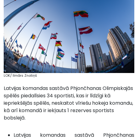
LOK/ Ilmārs Znotiņš
Latvijas komandas sastāvā Phjončhanas Olimpiskajās
spēlēs piedalīsies 34 sportisti, kas ir līdzīgi kā
iepriekšējās spēlēs, neskaitot vīriešu hokeja komandu,
kā arī komandā ir iekļauts 1 rezerves sportists
bobslejā.
Latvijas komandas sastāvā Phjončhanas