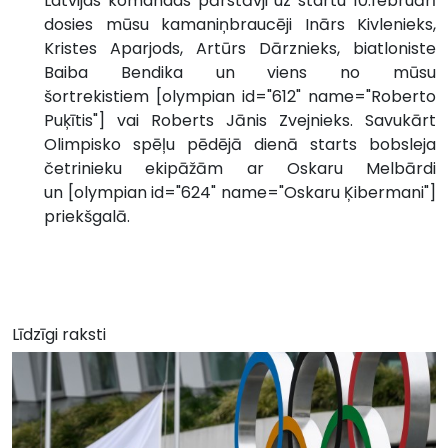
Latvijas komandas pārstāvji uz startu 10.februārī
dosies mūsu kamaniņbraucēji Inārs Kivlenieks,
Kristes Aparjods, Artūrs Dārznieks, biatloniste
Baiba Bendika un viens no mūsu
šortrekistiem [olympian id="612" name="Roberto
Puķītis"] vai Roberts Jānis Zvejnieks. Savukārt
Olimpisko spēļu pēdējā dienā starts bobsleja
četrinieku ekipāžām ar Oskaru Melbārdi
un [olympian id="624" name="Oskaru Ķibermani"]
priekšgalā.
Līdzīgi raksti