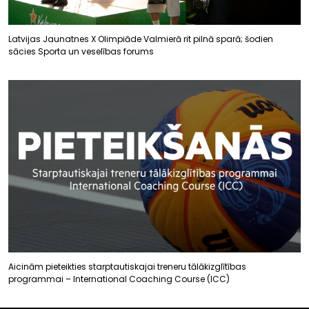
Latvijas Jaunatnes X Olimpiāde Valmierā rit pilnā sparā; šodien
sācies Sporta un veselības forums
Aicinām pieteikties starptautiskajai treneru tālākizglītības
programmai – International Coaching Course (ICC)