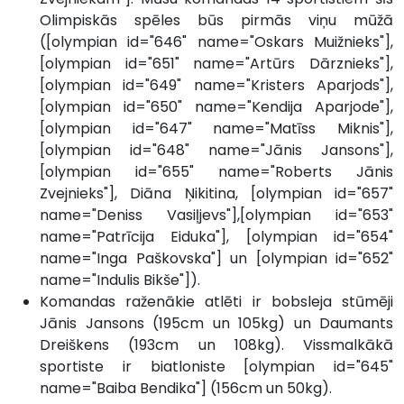
Olimpiskās spēles būs pirmās viņu mūžā
([olympian id="646" name="Oskars Muižnieks"],
[olympian id="651" name="Artūrs Dārznieks"],
[olympian id="649" name="Kristers Aparjods"],
[olympian id="650" name="Kendija Aparjode"],
[olympian id="647" name="Matīss Miknis"],
[olympian id="648" name="Jānis Jansons"],
[olympian id="655" name="Roberts Jānis
Zvejnieks"], Diāna Ņikitina, [olympian id="657"
name="Deniss Vasiļjevs"],[olympian id="653"
name="Patrīcija Eiduka"], [olympian id="654"
name="Inga Paškovska"] un [olympian id="652"
name="Indulis Bikše"]).
Komandas raženākie atlēti ir bobsleja stūmēji
Jānis Jansons (195cm un 105kg) un Daumants
Dreiškens (193cm un 108kg). Vissmalkākā
sportiste ir biatloniste [olympian id="645"
name="Baiba Bendika"] (156cm un 50kg).