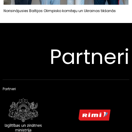
Norisinājusies Baltijas Olimpisko komiteju un Ukrainas tikšanās
Partneri
Partneri