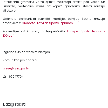
interesents grāmatu varēs šķirstīt, meklētājā atrast pēc vārda un
uzvārda, materiālus varēs arī kopēt,” gandarīta stāsta muzeja
direktore.
Grāmatu elektroniskā formātā meklējiet Latvijas Sporta muzeja
tīmekļvietnē:
Grāmata „Latvijas Sporta lepnums 100"
.
Apmeklējiet arī šo saiti, lai lejupielādētu:
Latvijas Sporta lepnums
100.pdf
.
Izglītības un zinātnes ministrijas
Komunikācijas nodaļa
prese@izm.gov.lv
tālr. 67047704
Līdzīgi raksti