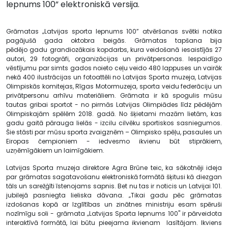
lepnums 100” elektroniskā versija.
Grāmatas „Latvijas sporta lepnums 100” atvēršanas svētki notika
pagājušā gada oktobra beigās. Grāmatas tapšana bija
pēdējo gadu grandiozākais kopdarbs, kura veidošanā iesaistījās 27
autori, 29 fotogrāfi, organizācijas un privātpersonas. Iespaidīgo
vēstījumu par simts gados noieto ceļu veido 480 lappuses un vairāk
nekā 400 ilustrācijas un fotoattēli no Latvijas Sporta muzeja, Latvijas
Olimpiskās komitejas, Rīgas Motormuzeja, sporta veidu federāciju un
privātpersonu arhīvu materiāliem. Grāmata ir kā spogulis mūsu
tautas gribai sportot - no pirmās Latvijas Olimpiādes līdz pēdējām
Olimpiskajām spēlēm 2018. gadā. No šķietami mazām lietām, kas
gadu gaitā pārauga lielās - izcilu cilvēku sportiskos sasniegumos.
Šie stāsti par mūsu sporta zvaigznēm – Olimpisko spēļu, pasaules un
Eiropas čempioniem - iedvesmo ikvienu būt stiprākiem,
uzņēmīgākiem un laimīgākiem.
Latvijas Sporta muzeja direktore Agra Brūne teic, ka sākotnēji ideja
par grāmatas sagatavošanu elektroniskā formātā šķitusi kā diezgan
tāls un sarežģīti īstenojams sapnis. Bet nu tas ir noticis un Latvijai 101.
jubilejā pasniegta lieliska dāvana. „Tikai gadu pēc grāmatas
izdošanas kopā ar Izglītības un zinātnes ministriju esam spēruši
nozīmīgu soli - grāmata „Latvijas Sporta lepnums 100" ir pārveidota
interaktīvā formātā, lai būtu pieejama ikvienam lasītājam. Ikviens