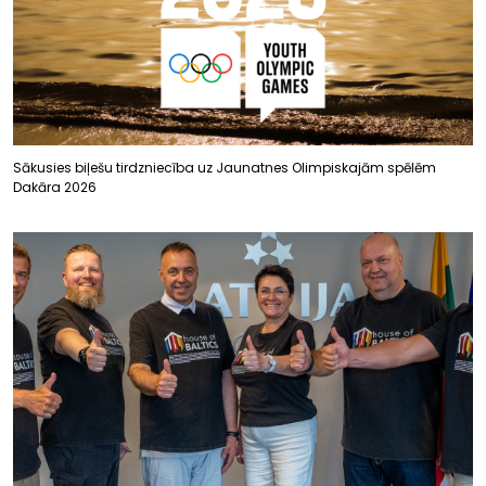
Sākusies biļešu tirdzniecība uz Jaunatnes Olimpiskajām spēlēm
Dakāra 2026