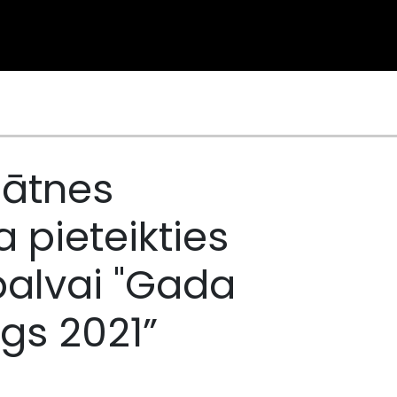
inātnes
a pieteikties
balvai "Gada
gs 2021”