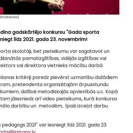
pamatskola).
zsludina gadskārtējo konkursu "Gada sporta
niegt līdz 2021. gada 23. novembrim!
sporta skolotāji, bet pieteikumu var sagatavot un
dibinātās pamatizglītības, vidējās izglītības vai
irektors vai direktora vietnieks mācību darbā.
tēšanas kritēriji paredz pievērst uzmanību dažādiem
ram, pretendenta organizētajām ārpusstundu
ākumiem, dalībai metodiskajās apvienībās u.c. Kopā
am jāiesniedz arī video pieteikums, kurā konkursa
ionālo darbību un metodēm, īpaši izceļot darbu
pedagogs 2021" var iesniegt līdz 2021. gada 23.
orts@izm.gov.lv
.