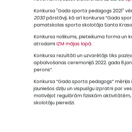
Konkursa "Gada sporta pedagogs 2021" vēr
2030
pārstāvji, kā arī konkursa “Gada spo
pamatskolas sporta skolotāja Santa Kraso
Konkursa nolikums, pieteikuma forma un k
atrodami
IZM mājas lapā.
Konkursa rezultāti un uzvarētājs tiks pazi
apbalvošanas ceremonijā 2022. gada 8.janvā
perons”.
Konkursa “Gada sporta pedagogs” mērķis ir
jauniešos dziļu un vispusīgu izpratni par v
motivējot regulārām fiziskām aktivitātēm, 
skolotāju pieredzi.