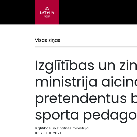
Visas ziņas
Izglītības un z
ministrija aicin
pretendentus 
sporta pedago
Izglītības un zinātnes ministrija
10:17 10-11-2021