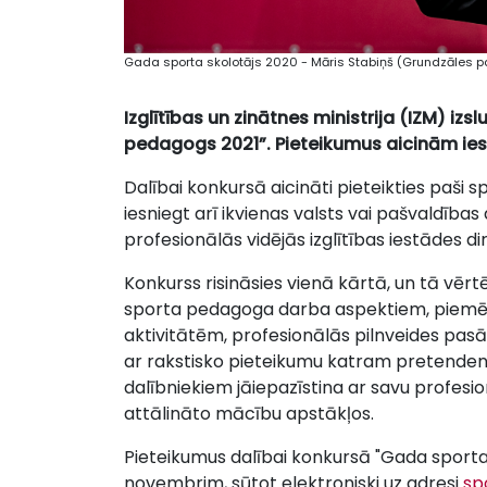
Gada sporta skolotājs 2020 - Māris Stabiņš (Grundzāles 
Izglītības un zinātnes ministrija (IZM) i
pedagogs 2021”. Pieteikumus aicinām ies
Dalībai konkursā aicināti pieteikties paši 
iesniegt arī ikvienas valsts vai pašvaldības 
profesionālās vidējās izglītības iestādes d
Konkurss risināsies vienā kārtā, un tā vēr
sporta pedagoga darba aspektiem, piemē
aktivitātēm, profesionālās pilnveides pas
ar rakstisko pieteikumu katram pretendent
dalībniekiem jāiepazīstina ar savu profes
attālināto mācību apstākļos.
Pieteikumus dalībai konkursā "Gada sporta 
novembrim, sūtot elektroniski uz adresi
sp