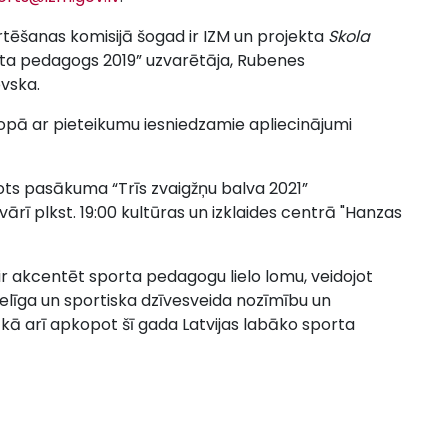
tēšanas komisijā šogad ir IZM un projekta
Skola
rta pedagogs 2019” uzvarētāja, Rubenes
vska.
opā ar pieteikumu iesniedzamie apliecinājumi
ņots pasākuma “Trīs zvaigžņu balva 2021”
rī plkst. 19:00 kultūras un izklaides centrā "Hanzas
 akcentēt sporta pedagogu lielo lomu, veidojot
eselīga un sportiska dzīvesveida nozīmību un
kā arī apkopot šī gada Latvijas labāko sporta