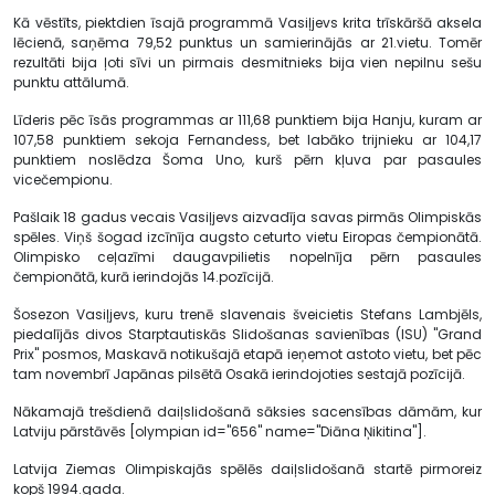
Kā vēstīts, piektdien īsajā programmā Vasiļjevs krita trīskāršā aksela
lēcienā, saņēma 79,52 punktus un samierinājās ar 21.vietu. Tomēr
rezultāti bija ļoti sīvi un pirmais desmitnieks bija vien nepilnu sešu
punktu attālumā.
Līderis pēc īsās programmas ar 111,68 punktiem bija Hanju, kuram ar
107,58 punktiem sekoja Fernandess, bet labāko trijnieku ar 104,17
punktiem noslēdza Šoma Uno, kurš pērn kļuva par pasaules
vicečempionu.
Pašlaik 18 gadus vecais Vasiļjevs aizvadīja savas pirmās Olimpiskās
spēles. Viņš šogad izcīnīja augsto ceturto vietu Eiropas čempionātā.
Olimpisko ceļazīmi daugavpilietis nopelnīja pērn pasaules
čempionātā, kurā ierindojās 14.pozīcijā.
Šosezon Vasiļjevs, kuru trenē slavenais šveicietis Stefans Lambjēls,
piedalījās divos Starptautiskās Slidošanas savienības (ISU) "Grand
Prix" posmos, Maskavā notikušajā etapā ieņemot astoto vietu, bet pēc
tam novembrī Japānas pilsētā Osakā ierindojoties sestajā pozīcijā.
Nākamajā trešdienā daiļslidošanā sāksies sacensības dāmām, kur
Latviju pārstāvēs [olympian id="656" name="Diāna Ņikitina"].
Latvija Ziemas Olimpiskajās spēlēs daiļslidošanā startē pirmoreiz
kopš 1994.gada.