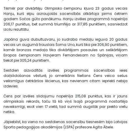
Tikmēr par divkārtēju Olimpisko čempionu kļuva 23 gadus vecais
Hanju, kurš elpu aizraujošās sacensībās atkārtoja pirms četriem
gadiem Sočos gūto panākumu. Hanju izvēles programmā nopelnīja
206,17 punktus, bet summā triumfēja ar 317,85 punktiem, sasniedzot
izcilu rezultātu.
Japāna guva dubultuzvaru, jo sudraba medaļu ieguva 20 gadus
vecais un augumā trauslais Šoma Uno, kurš tika pie 306,90 punktiem,
kamēr bronzas medaļa tika divkārtējam pasaules un seškārtējam
Eiropas čempionam Havjeram Fernandesam no Spānijas, viņam
tiekot pie 305,24 punktiem.
Sestdien aizvadītās izvēles programmas sacensības ieies
daiļslidošanas vēsturē, jo amerikānis Neitans Čens veica sešus
veiksmīgus četrkāršos lēcienus, kas nevienam citam iepriekš nebija
izdevies.
Čens par izvēles slidojumu nopelnīja 215,08 punktus, kas ir jauns
olimpiskais rekords, taču tā kā viņš īsajā programmā nostartēja
neveiksmīgi, esot vien 17.vietā, tad summā augstāk par piekto vietu
netika.
Jāpiebilst, ka viena no sestdienas sacensību tiesnesēm bija Latvijas
Sporta pedagoģijas akadēmijas (LSPA) profesore Agita Ābele.