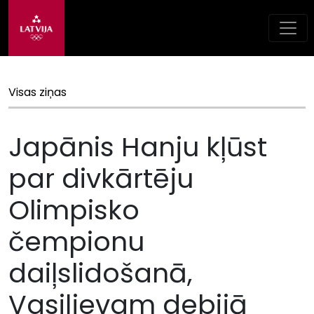
Visas ziņas
Japānis Hanju kļūst
par divkārtēju
Olimpisko
čempionu
daiļslidošanā,
Vasiļjevam debijā