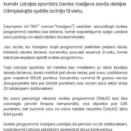
kamēr Latvijas sportists Deniss Vasiļjevs savās debijas
Olimpiskajās spēlēs izcīnīja 19.vietu.
[olympian id="657" name="Vasiļjevs"] sestdien aizvadītajā izvēles
programmā neiztika bez kritiena, tomēr kopvērtējumā spēja uzlabot
savu pozīciju un iekļūt labāko divdesmitniekā.
Jau ziņots, ka Vasiļjevs īsajā programmā piektdien pieļāva kļūdu
trīskāršā aksela lēcienā, sacensību pusceļā ieņemot 21.vietu, tomēr
tiekot pie iespējas izpildīt izvēles programmu.
Tajā Latvijas sportists arī neiztika bez misēkļiem, jo atkal kļūdījās
akseļa lēcienos, šoreiz nokrītot pat divas reizes, par savu uzstāšanos
gan nopelnot 155,06 punktus. Sacensību summā 18 gadus vecais
daugavpilietis tika pie 234,58 punktiem, kas viņam ļāva iekļūt starp
20 labākajiem dalībniekiem.
No sava personīgā rekorda izvēles programmā (158,41), kas tika
sasniegts janvārī Eiropas čempionātā, viņš atpalika par 3,35
punktiem, bet summā viņu no sava labākā rezultāta (243,52) šķīra
8,94 punkti.
Izvēles programmā Vasiļjevs uzstājās kā pirmais no 24 dalībniekiem,
turpinājumā Latvijas pārstāvim apsteidzot divus konkurentus.