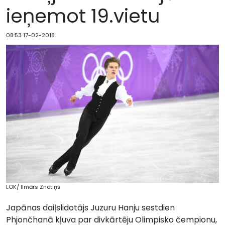
ieņemot 19.vietu
08:53 17-02-2018
LOK/ Ilmārs Znotiņš
Japānas daiļslidotājs Juzuru Hanju sestdien
Phjončhanā kļuva par divkārtēju Olimpisko čempionu,