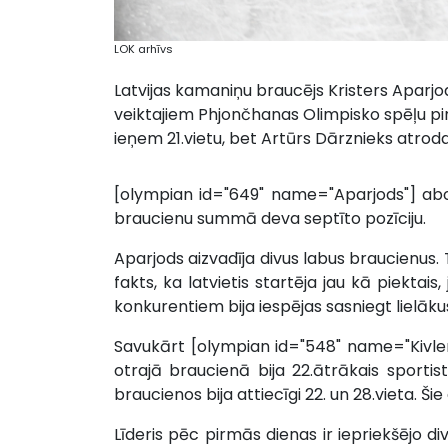
LOK arhīvs
Latvijas kamaniņu braucējs Kristers Aparjo
veiktajiem Phjončhanas Olimpisko spēļu pi
ieņem 21.vietu, bet Artūrs Dārznieks atroda
[olympian id="649" name="Aparjods"] abos
braucienu summā deva septīto pozīciju.
Aparjods aizvadīja divus labus braucienus.
fakts, ka latvietis startēja jau kā piektai
konkurentiem bija iespējas sasniegt lielāk
Savukārt [olympian id="548" name="Kivleni
otrajā braucienā bija 22.ātrākais sport
braucienos bija attiecīgi 22. un 28.vieta. Ši
Līderis pēc pirmās dienas ir iepriekšējo d