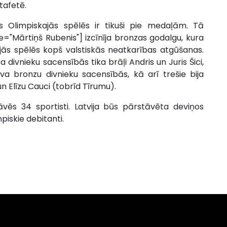
tafetē.
ās Olimpiskajās spēlēs ir tikuši pie medaļām. Tā
="Mārtiņš Rubenis"] izcīnīja bronzas godalgu, kura
ajās spēlēs kopš valstiskās neatkarības atgūšanas.
ivnieku sacensībās tika brāļi Andris un Juris Šici,
va bronzu divnieku sacensībās, kā arī trešie bija
 Elīzu Cauci (tobrīd Tīrumu).
āvēs 34 sportisti. Latvija būs pārstāvēta deviņos
piskie debitanti.