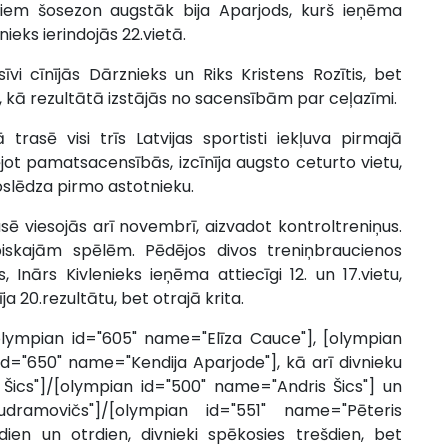
iem šosezon augstāk bija Aparjods, kurš ieņēma
znieks ierindojās 22.vietā.
sīvi cīnījās Dārznieks un Riks Kristens Rozītis, bet
u, kā rezultātā izstājās no sacensībām par ceļazīmi.
rasē visi trīs Latvijas sportisti iekļuva pirmajā
tējot pamatsacensībās, izcīnīja augsto ceturto vietu,
oslēdza pirmo astotnieku.
sē viesojās arī novembrī, aizvadot kontroltreniņus.
piskajām spēlēm. Pēdējos divos treniņbraucienos
, Inārs Kivlenieks ieņēma attiecīgi 12. un 17.vietu,
 20.rezultātu, bet otrajā krita.
olympian id="605" name="Elīza Cauce"], [olympian
id="650" name="Kendija Aparjode"], kā arī divnieku
 Šics"]/[olympian id="500" name="Andris Šics"] un
ramovičs"]/[olympian id="551" name="Pēteris
en un otrdien, divnieki spēkosies trešdien, bet