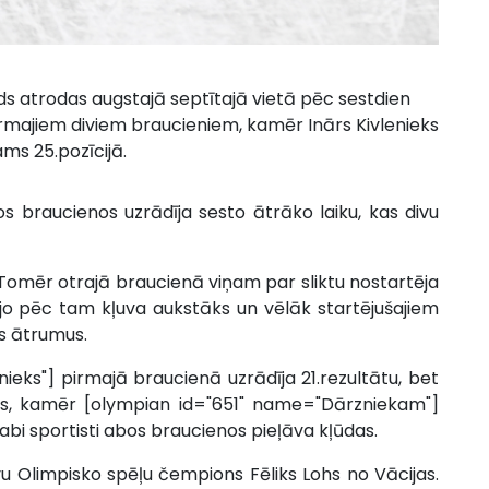
ds atrodas augstajā septītajā vietā pēc sestdien
rmajiem diviem braucieniem, kamēr Inārs Kivlenieks
ms 25.pozīcijā.
 braucienos uzrādīja sesto ātrāko laiku, kas divu
 Tomēr otrajā braucienā viņam par sliktu nostartēja
s, jo pēc tam kļuva aukstāks un vēlāk startējušajiem
us ātrumus.
eks"] pirmajā braucienā uzrādīja 21.rezultātu, bet
ists, kamēr [olympian id="651" name="Dārzniekam"]
e abi sportisti abos braucienos pieļāva kļūdas.
ivu Olimpisko spēļu čempions Fēliks Lohs no Vācijas.