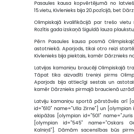
Pasaules kausa kopvērtējumā no latvieš
15.vietu, Kivlenieks bija 20.pozīcijā, bet Dār
Olimpiskajā kvalifikācijā par trešo vietu 
Rozītis gada izskaņā Siguldā lauza plaukst
Pērn Pasaules kausa posmā Olimpiskajā t
astotniekā. Aparjods, tikai otro reizi star
Kivlenieks bija piektais, kamēr Dārznieks n
Latvijas kamaniņu braucēji Olimpiskajā tra
Tāpat tika aizvadīti treniņi pirms Olim
Aparjods bija attiecīgi sestais un astotais
kamēr Dārznieks pirmajā braucienā uzrādīja
Latviju kamaniņu sportā pārstāvēs arī [
id="610" name="Ulla Zirne"] un [olympian 
ekipāžas [olympian id="501" name="Juris
[olympian id="545" name="Oskars Gud
Kalniņš"]. Dāmām sacensības būs pirmdi