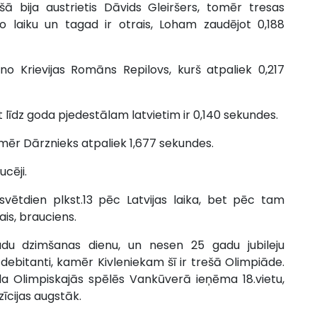
ā bija austrietis Dāvids Gleiršers, tomēr tresas
īto laiku un tagad ir otrais, Loham zaudējot 0,188
 no Krievijas Romāns Repilovs, kurš atpaliek 0,217
 līdz goda pjedestālam latvietim ir 0,140 sekundes.
mēr Dārznieks atpaliek 1,677 sekundes.
cēji.
ētdien plkst.13 pēc Latvijas laika, bet pēc tam
ais, brauciens.
adu dzimšanas dienu, un nesen 25 gadu jubileju
 debitanti, kamēr Kivleniekam šī ir trešā Olimpiāde.
ada Olimpiskajās spēlēs Vankūverā ieņēma 18.vietu,
īcijas augstāk.