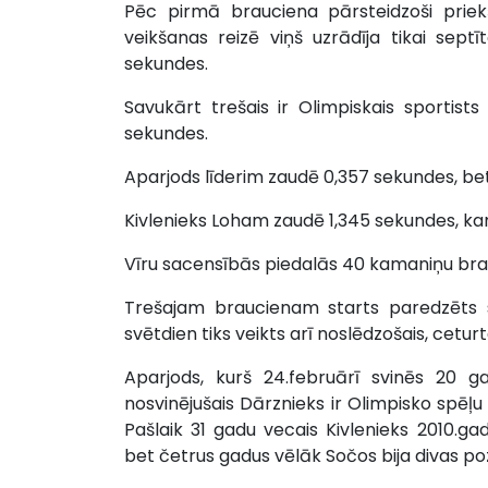
Pēc pirmā brauciena pārsteidzoši priekš
veikšanas reizē viņš uzrādīja tikai sept
sekundes.
Savukārt trešais ir Olimpiskais sportists
sekundes.
Aparjods līderim zaudē 0,357 sekundes, bet
Kivlenieks Loham zaudē 1,345 sekundes, ka
Vīru sacensībās piedalās 40 kamaniņu brau
Trešajam braucienam starts paredzēts sv
svētdien tiks veikts arī noslēdzošais, ceturt
Aparjods, kurš 24.februārī svinēs 20 g
nosvinējušais Dārznieks ir Olimpisko spēļu
Pašlaik 31 gadu vecais Kivlenieks 2010.g
bet četrus gadus vēlāk Sočos bija divas poz