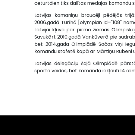
ceturtdien tiks dalītas medaļas komandu s
Latvijas kamaniņu braucēji pēdējās trij
2006.gadā Turīnā [olympian id="108" name
Latvijai kļuva par pirmo ziemas Olimpisk
Savukārt 2010.gadā Vankūverā pie sudraba d
bet 2014.gada Olimpiādē Sočos viņi iegu
komandu stafetē kopā ar Mārtiņu Rubeni un
Latvijas delegāciju šajā Olimpiādē pārst
sporta veidos, bet komandā iekļauti 14 olim