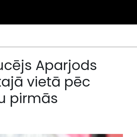
cējs Aparjods
tajā vietā pēc
u pirmās