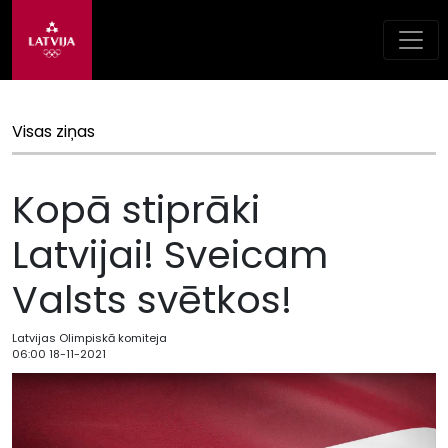
Visas ziņas
Kopā stiprāki
Latvijai! Sveicam
Valsts svētkos!
Latvijas Olimpiskā komiteja
06:00 18-11-2021