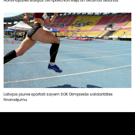
Norisinājusies Baltijas Olimpisko komiteju un Ukrainas tikšanās
Latvijas jaunie sportisti saņem SOK Olimpiskās solidaritātes
finansējumu