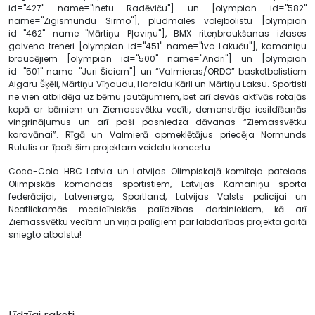
id="427" name="Inetu Radēviču"] un [olympian id="582"
name="Zigismundu Sirmo"], pludmales volejbolistu [olympian
id="462" name="Mārtiņu Pļaviņu"], BMX riteņbraukšanas izlases
galveno treneri [olympian id="451" name="Ivo Lakuču"], kamaniņu
braucējiem [olympian id="500" name="Andri"] un [olympian
id="501" name="Juri Šiciem"] un “Valmieras/ORDO” basketbolistiem
Aigaru Šķēli, Mārtiņu Vīņaudu, Haraldu Kārli un Mārtiņu Laksu. Sportisti
ne vien atbildēja uz bērnu jautājumiem, bet arī devās aktīvās rotaļās
kopā ar bērniem un Ziemassvētku vecīti, demonstrēja iesildīšanās
vingrinājumus un arī paši pasniedza dāvanas “Ziemassvētku
karavānai”. Rīgā un Valmierā apmeklētājus priecēja Normunds
Rutulis ar īpaši šim projektam veidotu koncertu.
Coca-Cola HBC Latvia un Latvijas Olimpiskajā komiteja pateicas
Olimpiskās komandas sportistiem, Latvijas Kamaniņu sporta
federācijai, Latvenergo, Sportland, Latvijas Valsts policijai un
Neatliekamās medicīniskās palīdzības darbiniekiem, kā arī
Ziemassvētku vecītim un viņa palīgiem par labdarības projekta gaitā
sniegto atbalstu!