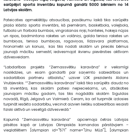
sarūpējot sporta inventāru kopumā gandrīz 5000 bērniem no 14
Latvijas skolām.
Pateicoties apmeklētāju atsaucībai, pasākumu laikā tika sarūpēts
plaša klāsta sporta inventārs, kā piemēram, basketbola, volejbola,
futbola un florbola bumbas, vingrošanas riņķi, hanteles, hokeja nūjas
un ripas, badmintona raketes un volāniņi, galda tenisa raketes un
bumbiņas, tenisa bumbiņas, ragaviņas, līdzsvara platformas,
hronometri un konusi, kas tiks nodoti skolām un priecēs bērnus
jaunajā mācību semestrī, iedvesmojot ikvienu pievērsties aktīvam
dzīvesveidam.
“Labdarības projekts “Ziemassvētku karavāna” ir veiksmīgi
noslēdzies, un esam gandarīti par saņemto sabiedrības un
sadarbības partneru atbalstu,” uzsver LOK prezidents Aldons
Vrubļevskis. “”Ziemassvētku karavānas” laikā tika sarūpēts daudz no
tā inventāra, kas skolām patiesi nepieciešams, un, atsākoties
jaunajam mācību gadam, tas tiks nogādāts skolām Siguldas
novadā, Rīgā, Jelgavā un Valmierā. Ceram, ka arī turpmāk izdosies
turpināt iesākto sadarbību, veicinot aizvien lielāku sabiedrības iesaisti
fiziski aktīvā un veselīgā dzīvesveidā.”
Kopumā “Ziemassvētku karavāna” apciemoja četras Latvijas
pilsētas kopā ar Latvijas Olimpiskās komandas pārstāvjiem –
vieglatlētiem [olympian id="571" name="Līnu Mūzi"], [olympian