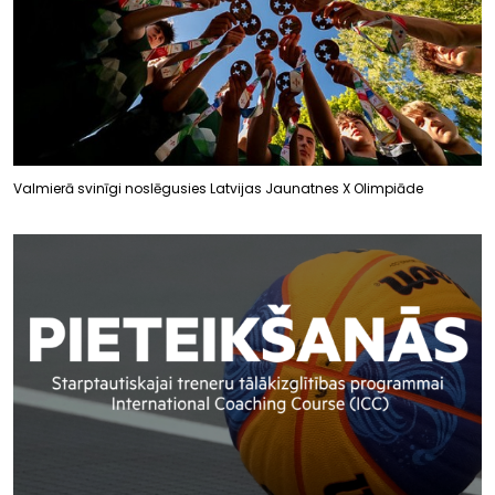
Valmierā svinīgi noslēgusies Latvijas Jaunatnes X Olimpiāde