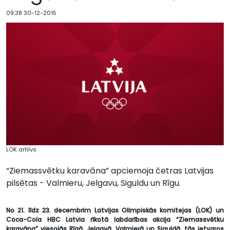
09:38 30-12-2015
LOK arhīvs
“Ziemassvētku karavāna” apciemoja četras Latvijas
pilsētas - Valmieru, Jelgavu, Siguldu un Rīgu.
No 21. līdz 23. decembrim Latvijas Olimpiskās komitejas (LOK) un
Coca-Cola HBC Latvia rīkotā labdarības akcija “Ziemassvētku
karavāna” viesojās Rīgā, Jelgavā, Valmierā un Siguldā, tās ietvaros