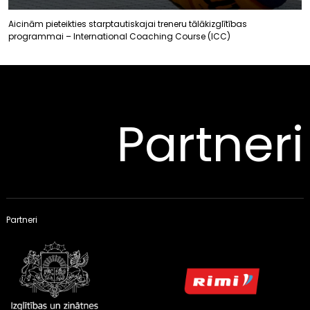
Aicinām pieteikties starptautiskajai treneru tālākizglītības
programmai – International Coaching Course (ICC)
Partneri
Partneri