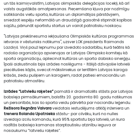
un tās kaimiņvalstīm, Latvijas olimpiskās delegācijas locekļi, kā arī
valsts augstākās amatpersonas. Pieņemšana kļuva par nozīmīgu
satikšanās vietu sporta, kultūras un diplomātijas pārstāvjiem,
sniedzot iespēju neformālā un draudzīgā gaisotnē stiprināt kopības
sajūtu, pārrunāt sportistu startus un vairot patriotisku noskaņu.
"Latvijas priekšnesuma iekļaušana Olimpiskās kultūras programmas
ietvaros ir vēsturisks notikums", uzsver LOK prezidents Raimonds
Lazdiņš. Viņš pauž lepnumu par izveidoto sadarbību, kurā teātris kā
radoša organizācija apvienojas ar Latvijas Olimpisko komiteju kā
sporta organizāciju, apliecinot kultūras un sporta dabisko sinerģiju.
Īpaši aizkustinošs bijis izrādes noslēgums - Itālijā dzīvojošie latvieši
piecēlušies kājās, sveicot māksliniekus ar lentītēm Latvijas karoga
krāsās, ziedu pušķiem un karogiem, radot patiesi emocionālu un
patriotisku atmosfēru.
Izrādes
“Latviešu raķetes”
pamatā ir dramatizēts stāsts par Latvijas
bobsleja pirmsākumiem, balstīts 20. gadsimta 80. gadu notikumos
un personībās, kas šo sporta veidu pārvērta par nacionālu leģendu.
Režisora
Regnāra Vaivara
veidotais iestudējums atklāj inženiera un
trenera Rolanda
Upatnieka
stāstu- par cilvēku, kurš no nulles
izveidoja izcilu komandu, kurā 95% sportistu bija latvieši, un kura
radītās bobsleja kamanas starptautisku atzinību ieguva ar
nosaukumu “latviešu raķetes”.