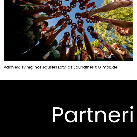
Valmierā svinīgi noslēgusies Latvijas Jaunatnes X Olimpiāde
Partneri