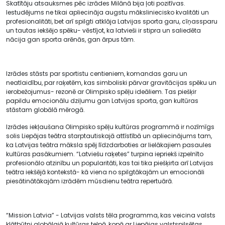
Skatītāju atsauksmes pēc izrādes Milānā bija ļoti pozitīvas.
Iestudējums ne tikai apliecināja augstu māksliniecisko kvalitāti un
profesionalitāti, bet arī spilgti atklāja Latvijas sporta garu, cīņassparu
un tautas iekšējo spēku- vēstījot, ka latvieši ir stipra un saliedēta
nācija gan sporta arēnās, gan ārpus tām.
Izrādes stāsts par sportistu centieniem, komandas garu un
neatlaidību, par raķetēm, kas simboliski pārvar gravitācijas spēku un
ierobežojumus- rezonē ar Olimpisko spēļu ideāliem. Tas piešķir
papildu emocionālu dziļumu gan Latvijas sporta, gan kultūras
stāstam globālā mērogā.
Izrādes iekļaušana Olimpisko spēļu kultūras programmā ir nozīmīgs
solis Liepājas teātra starptautiskajā attīstībā un apliecinājums tam,
ka Latvijas teātra māksla spēj līdzdarboties ar lielākajiem pasaules
kultūras pasākumiem. “Latviešu raķetes” turpina iepriekš izpelnīto
profesionālo atzinību un popularitāti, kas tai tika piešķirta arī Latvijas
teātra iekšējā kontekstā- kā viena no spilgtākajām un emocionāli
piesātinātākajām izrādēm mūsdienu teātra repertuārā.
“Mission Latvia” - Latvijas valsts tēla programma, kas veicina valsts
klātbūtni globālajā kultūras telpā, kopā ar Liepājas valstspilsētas