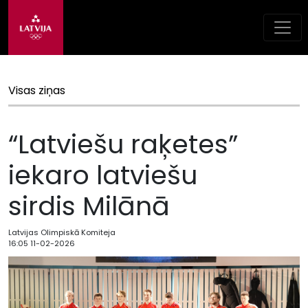
Visas ziņas
“Latviešu raķetes”
iekaro latviešu
sirdis Milānā
Latvijas Olimpiskā Komiteja
16:05 11-02-2026