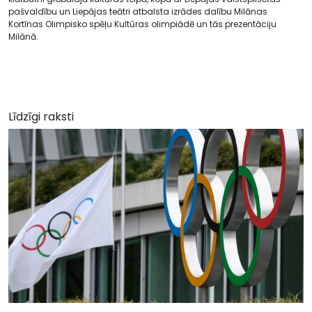
pašvaldību un Liepājas teātri atbalsta izrādes dalību Milānas
Kortīnas Olimpisko spēļu Kultūras olimpiādē un tās prezentāciju
Milānā.
Līdzīgi raksti