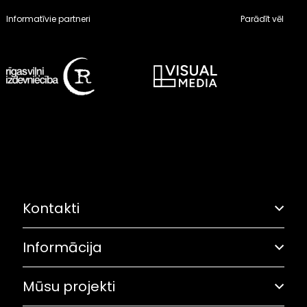
Informatīvie partneri
Parādīt vēl
Kontakti
Informācija
Adrese: Grostonas iela 6B, Rīga
Olimpiskā solidaritāte
67282461
Mūsu projekti
Pasākumu plāns
lok@olimpiade.lv