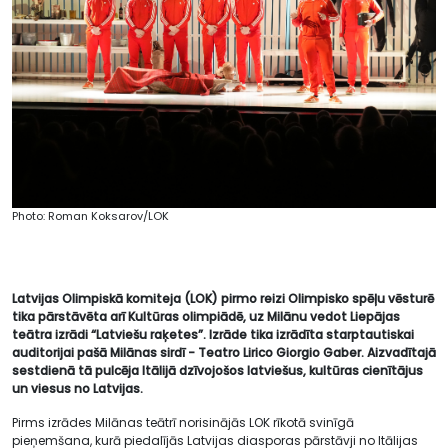
Photo: Roman Koksarov/LOK
Latvijas Olimpiskā komiteja (LOK) pirmo reizi Olimpisko spēļu vēsturē
tika pārstāvēta arī Kultūras olimpiādē, uz Milānu vedot Liepājas
teātra izrādi “Latviešu raķetes”. Izrāde tika izrādīta starptautiskai
auditorijai pašā Milānas sirdī - Teatro Lirico Giorgio Gaber. Aizvadītajā
sestdienā tā pulcēja Itālijā dzīvojošos latviešus, kultūras cienītājus
un viesus no Latvijas.
Pirms izrādes Milānas teātrī norisinājās LOK rīkotā svinīgā
pieņemšana, kurā piedalījās Latvijas diasporas pārstāvji no Itālijas