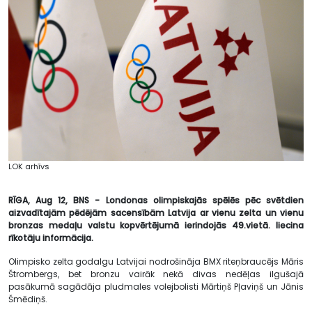
LOK arhīvs
RĪGA, Aug 12, BNS - Londonas olimpiskajās spēlēs pēc svētdien
aizvadītajām pēdējām sacensībām Latvija ar vienu zelta un vienu
bronzas medaļu valstu kopvērtējumā ierindojās 49.vietā. liecina
rīkotāju informācija.
Olimpisko zelta godalgu Latvijai nodrošināja BMX riteņbraucējs Māris
Štrombergs, bet bronzu vairāk nekā divas nedēļas ilgušajā
pasākumā sagādāja pludmales volejbolisti Mārtiņš Pļaviņš un Jānis
Šmēdiņš.