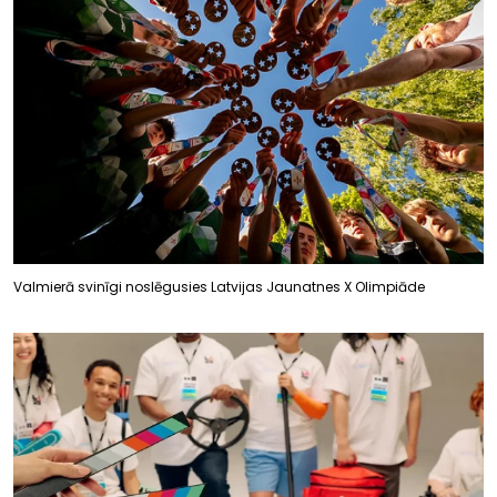
Valmierā svinīgi noslēgusies Latvijas Jaunatnes X Olimpiāde