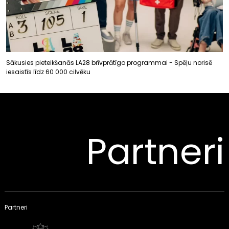
Sākusies pieteikšanās LA28 brīvprātīgo programmai - Spēļu norisē
iesaistīs līdz 60 000 cilvēku
Partneri
Partneri