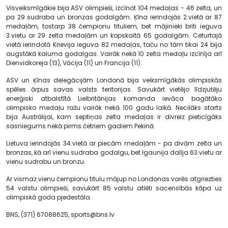
Visveiksmīgākie bija ASV olimpieši, izcīnot 104 medaļas - 46 zelta, un
pa 29 sudraba un bronzas godalgām. Ķīna ierindojās 2.vietā ar 87
medaļām, tostarp 38 čempionu tituliem, bet mājinieki briti ieguva
3.vietu ar 29 zelta medaļām un kopskaitā 65 godalgām. Ceturtajā
vietā ierindotā Krievija ieguva 82 medaļas, taču no tām tikai 24 bija
augstākā kaluma godalgas. Vairāk nekā 10 zelta medaļu izcīnīja arī
Dienvidkoreja (13), Vācija (11) un Francija (11).
ASV un Ķīnas delegācijām Londonā bija veiksmīgākās olimpiskās
spēles ārpus savas valsts teritorijas. Savukārt vietējo līdzjutēju
enerģiski atbalstītā Lielbritānijas komanda ievāca bagātāko
olimpisko medaļu ražu vairāk nekā 100 gadu laikā. Necilāks starts
bija Austrālijai, kam septiņas zelta medaļas ir divreiz pieticīgāks
sasniegums nekā pirms četriem gadiem Pekinā.
Lietuva ierindojās 34.vietā ar piecām medaļām - pa divām zelta un
bronzas, kā arī vienu sudraba godalgu, bet Igaunija dalīja 63.vietu ar
vienu sudrabu un bronzu.
Ar vismaz vienu čempionu titulu mājup no Londonas varēs atgriezties
54 valstu olimpieši, savukārt 85 valstu atlēti sacensībās kāpa uz
olimpiskā goda pjedestāla.
BNS, (371) 67088625,
sports@bns.lv