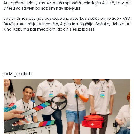
Ar Japānas izlasi, kas Āzijas čempionātā ierindojās 4.vietā, Latvijas
vīriešu valstsvienība līdz šim nav spēlējusi.
Jau zināmas deviņas basketbola izlases, kas spēlēs olimpiādē - ASV,
Brazīlija, Austrālija, Venecuēla, Argentīna, Nigērija, Spānija, Lietuva un
Ķīna. Kopumā par medaļām Rio cīnīsies 12 izlases.
Līdzīgi raksti