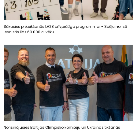
Sākusies pieteikšanās LA28 brīvprātīgo programmai - Spēļu norisē
iesaistīs līdz 60 000 cilvēku
Norisinājusies Baltijas Olimpisko komiteju un Ukrainas tikšanās