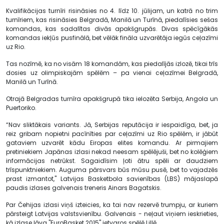
Kvalifikācijas turnīri risināsies no 4. līdz 10. jūlijam, un katrā no trim
turnīriem, kas risināsies Belgradā, Manilā un Turīnā, piedalīsies sešas
komandas, kas sadalītas divās apakšgrupās. Divas spēcīgākās
komandas iekļūs pusfinālā, bet vēlāk fināla uzvarētāja iegūs ceļazīmi
uz Rio.
Tas nozīmē, ka no visām 18 komandām, kas piedalījās izlozē, tikai trīs
dosies uz olimpiskajām spēlēm – pa vienai ceļazīmei Belgradā,
Manilā un Turīnā.
Otrajā Belgradas turnīra apakšgrupā tika ielozēta Serbija, Angola un
Puertoriko.
“Nav sliktākais variants. Jā, Serbijas reputācija ir iespaidīga, bet, ja
reiz gribam nopietni pacīnīties par ceļazīmi uz Rio spēlēm, ir jābūt
gataviem uzvarēt kādu Eiropas elites komandu. Ar pirmajiem
pretiniekiem Japānas izlasi nekad neesam spēlējuši, bet no kolēģiem
informācijas netrūkst. Sagaidīsim ļoti ātru spēli ar daudziem
trīspunktniekiem. Auguma pārsvars būs mūsu pusē, bet to vajadzēs
prast izmantot," Latvijas Basketbola savienības (LBS) mājaslapā
paudis izlases galvenais treneris Ainars Bagatskis.
Par Čehijas izlasi viņš izteicies, ka tai nav rezervē trumpju, ar kuriem
pārsteigt Latvijas valstsvienību. Galvenais - neļaut viņiem ieskrieties,
kā izlase ļāva "EuroBasket 2015" ietvaros spēlē Lillē.