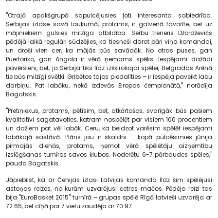
"Otrajā apakšgrupā sapulcējusies ļoti interesanta sabiedrība.
Serbijas izlase savā laukumā, protams, ir galvenā favorīte, bet uz
mājiniekiem gulsies milzīga atbildība. Serbu treneris Džordževičs
pēdējā laikā regulāri sūdzējies, ka tiesneši darot pāri viņa komandai,
un droši vien cer, ka mājās būs savādāk. No otras puses, gan
Puertoriko, gan Angola ir vērā ņemams spēks. Iespējami dažādi
pavērsieni, bet, ja Serbija tiks līdz izšķirošajai spēlei, Belgradas Arēnā
tie būs milzīgi svētki. Gribētos tajos piedalīties – ir iespēja paveikt labu
darbiņu. Pat labāku, nekā izdevās Eiropas čempionātā," norādīja
Bagatskis.
"Pretiniekus, protams, pētīsim, bet, atkārtošos, svarīgāk būs pašiem
kvalitatīvi sagatavoties, katram nospēlēt par visiem 100 procentiem
un dažiem pat vēl labāk. Ceru, ka beidzot varēsim spēlēt iespējami
labākajā sastāvā. Plāns jau ir skaidrs – kopā pulcēsimies jūnija
pirmajās dienās, protams, ņemot vērā spēlētāju aizņemtību
izslēgšanas turnīros savos klubos. Noderētu 6-7 pārbaudes spēles,"
pauda Bagatskis.
Jāpiebilst, ka ar Čehijas izlasi Latvijas komanda līdz šim spēlējusi
astoņas reizes, no kurām uzvarējusi četros mačos. Pēdējo reizi tas
bija "EuroBasket 2015" turnīrā – grupas spēlē Rīgā latvieši uzvarēja ar
72:65, bet cīņā par 7.vietu zaudēja ar 70:97.