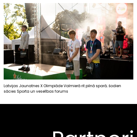
Latvijas Jaunatnes X Olimpiāde Valmierā rit pilnā sparā; šodien
sācies Sporta un veselības forums