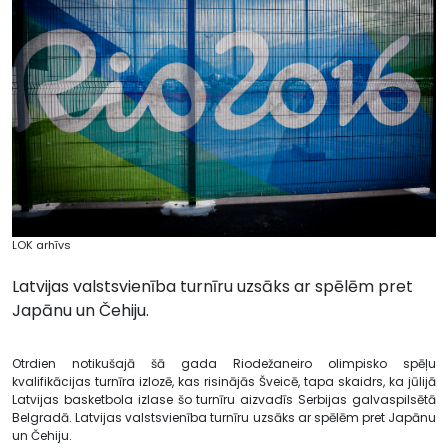
LOK arhīvs
Latvijas valstsvienība turnīru uzsāks ar spēlēm pret
Japānu un Čehiju.
Otrdien notikušajā šā gada Riodežaneiro olimpisko spēļu
kvalifikācijas turnīra izlozē, kas risinājās Šveicē, tapa skaidrs, ka jūlijā
Latvijas basketbola izlase šo turnīru aizvadīs Serbijas galvaspilsētā
Belgradā. Latvijas valstsvienība turnīru uzsāks ar spēlēm pret Japānu
un Čehiju.